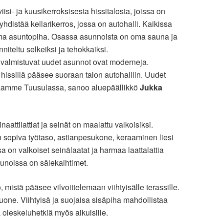
si- ja kuusikerroksisesta hissitalosta, joissa on
 yhdistää kellarikerros, jossa on autohalli. Kaikissa
 oma asuntopiha. Osassa asunnoista on oma sauna ja
iteltu selkeiksi ja tehokkaiksi.
 valmistuvat uudet asunnot ovat moderneja.
 hissillä pääsee suoraan talon autohalliin. Uudet
ntaamme Tuusulassa, sanoo aluepäällikkö
Jukka
ttilattiat ja seinät on maalattu valkoisiksi.
n sopiva työtaso, astianpesukone, keraaminen liesi
 on valkoiset seinälaatat ja harmaa laattalattia
kunoissa on sälekaihtimet.
istä pääsee vilvoittelemaan viihtyisälle terassille.
uone. Viihtyisä ja suojaisa sisäpiha mahdollistaa
ia oleskeluhetkiä myös aikuisille.