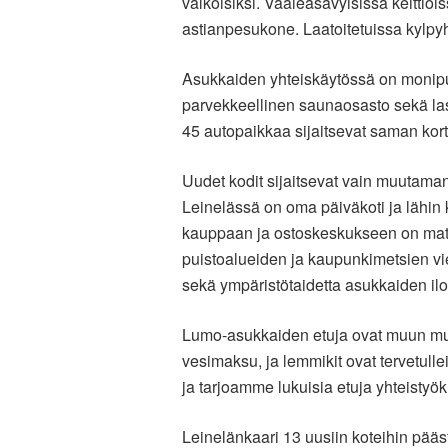
valkoisiksi. Vaaleasävyisissä keitti
astianpesukone. Laatoitetuissa kylpy
Asukkaiden yhteiskäytössä on monipuo
parvekkeellinen saunaosasto sekä last
45 autopaikkaa sijaitsevat saman kortt
Uudet kodit sijaitsevat vain muutama
Leinelässä on oma päiväkoti ja lähin
kauppaan ja ostoskeskukseen on matka
puistoalueiden ja kaupunkimetsien vie
sekä ympäristötaidetta asukkaiden ilo
Lumo-asukkaiden etuja ovat muun mua
vesimaksu, ja lemmikit ovat tervetulle
ja tarjoamme lukuisia etuja yhteist
Leinelänkaari 13 uusiin koteihin pää