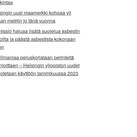
kintaa
singin uusi maamerkki kohoaa yli
aan metriin jo tänä vuonna
issio haluaa lisätä suojelua asbestin
toilta ja päästä asbestista kokonaan
on
llmaniaa peruskorjataan perinteitä
nioittaen – Helsingin yliopiston uudet
at otetaan käyttöön tammikuussa 2023