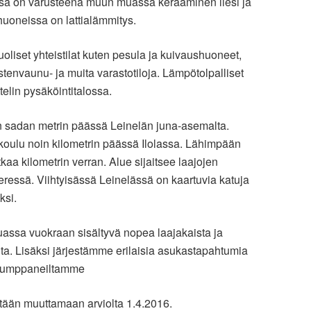
öissä on varusteena muun muassa keraaminen liesi ja
huoneissa on lattialämmitys.
liset yhteistilat kuten pesula ja kuivaushuoneet,
envaunu- ja muita varastotiloja. Lämpötolpalliset
elin pysäköintitalossa.
n sadan metrin päässä Leinelän juna-asemalta.
 koulu noin kilometrin päässä Ilolassa. Lähimpään
a kilometrin verran. Alue sijaitsee laajojen
ressä. Viihtyisässä Leinelässä on kaartuvia katuja
ksi.
ssa vuokraan sisältyvä nopea laajakaista ja
ita. Lisäksi järjestämme erilaisia asukastapahtumia
yökumppaneiltamme
stään muuttamaan arviolta 1.4.2016.