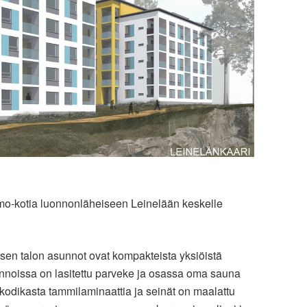
mo-kotia luonnonläheiseen Leinelään keskelle
en talon asunnot ovat kompakteista yksiöistä
unnoissa on lasitettu parveke ja osassa oma sauna
 kodikasta tammilaminaattia ja seinät on maalattu