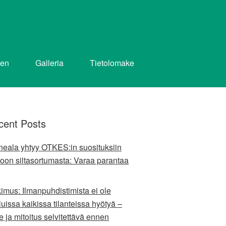
nen
Galleria
Tietolomake
cent Posts
ineala yhtyy OTKES:in suosituksiin
oon siltasortumasta: Varaa parantaa
kimus: Ilmanpuhdistimista ei ole
uissa kaikissa tilanteissa hyötyä –
e ja mitoitus selvitettävä ennen