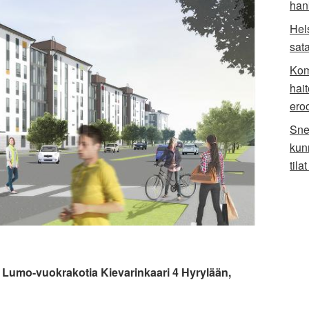
han
Hel
sat
Kom
hai
ero
Sne
kun
til
 Lumo-vuokrakotia Kievarinkaari 4 Hyrylään,