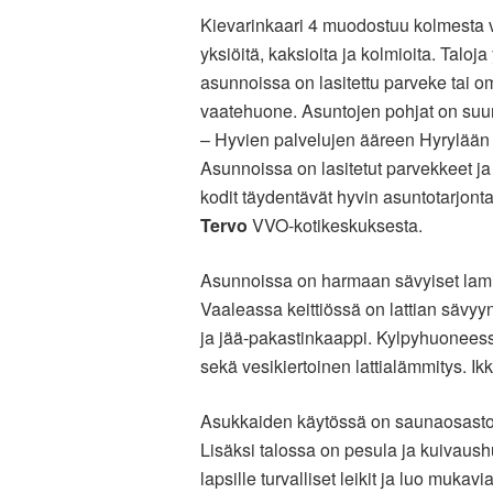
Kievarinkaari 4 muodostuu kolmesta vii
yksiöitä, kaksioita ja kolmioita. Taloja
asunnoissa on lasitettu parveke tai
vaatehuone. Asuntojen pohjat on suunn
– Hyvien palvelujen ääreen Hyrylään
Asunnoissa on lasitetut parvekkeet ja
kodit täydentävät hyvin asuntotarjo
Tervo
VVO-kotikeskuksesta.
Asunnoissa on harmaan sävyiset laminaa
Vaaleassa keittiössä on lattian sävyy
ja jää-pakastinkaappi. Kylpyhuoneessa
sekä vesikiertoinen lattialämmitys. Ik
Asukkaiden käytössä on saunaosasto, m
Lisäksi talossa on pesula ja kuivaush
lapsille turvalliset leikit ja luo mukav