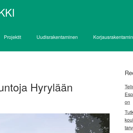
KKI
Projektit
Uudisrakentaminen
Korjausrakentami
Re
untoja Hyrylään
Tel
Esp
on
Tut
koul
tarv