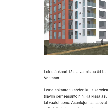
Leinelänkaari 13:sta valmistuu 64 Lu
Vantaata.
Leinelänkaaren kahden kuusikerroksis
tilaviin perheasuntoihin. Kaikissa as
tai vaatehuone. Asuntojen lattiat ovat