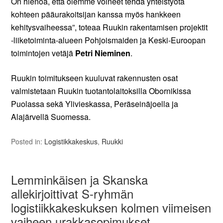
On hienoa, että olemme voineet tehdä yhteistyötä
kohteen pääurakoitsijan kanssa myös hankkeen
kehitysvaiheessa”, toteaa Ruukin rakentamisen projektit
-liiketoiminta-alueen Pohjoismaiden ja Keski-Euroopan
toimintojen vetäjä
Petri Nieminen
.
Ruukin toimitukseen kuuluvat rakennusten osat
valmistetaan Ruukin tuotantolaitoksilla Obornikissa
Puolassa sekä Ylivieskassa, Peräseinäjoella ja
Alajärvellä Suomessa.
Posted in:
Logistikkakeskus
,
Ruukki
Lemminkäisen ja Skanska
allekirjoittivat S-ryhmän
logistiikkakeskuksen kolmen viimeisen
vaiheen urakkasopimukset