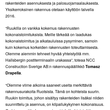
rakenteiden asennuksesta ja palosuojamaalauksesta.
Yksikerroksinen rakennus otetaan käyttöön talvella
2016.
“Ruukilla on vankka kokemus rakennusten
kokonaistoimituksista. Meille tärkeää on laadukas
kokonaistoimitus ja aikatauluissa pysyminen, samoin
kuin kokemus korkeiden rakennusten toteuttamisesta.
Olemme aiemmin tehneet hyvää yhteistyötä mm.
Hallsbergin postiterminaalin urakassa”, toteaa NCC
Construction Sverige AB:n rakennuspäällikkö
Tomasz
Drapella
.
“Olemme viime aikoina saaneet useita merkittäviä
rakennusurakoita Ruotsista. Tämä on kohteista suurin.
Ruukin toimitus, johon sisältyy rakenteiden lisäksi niiden
suunnittelu ja asennus, on kilpailukykyinen kokonaisuus.