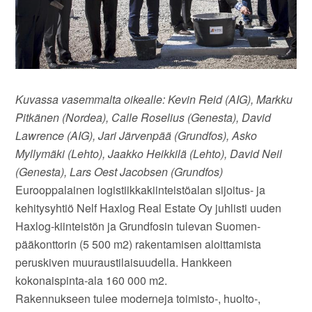
Kuvassa vasemmalta oikealle: Kevin Reid (AIG), Markku
Pitkänen (Nordea), Calle Roselius (Genesta), David
Lawrence (AIG), Jari Järvenpää (Grundfos), Asko
Myllymäki (Lehto), Jaakko Heikkilä (Lehto), David Neil
(Genesta), Lars Oest Jacobsen (Grundfos)
Eurooppalainen logistiikkakiinteistöalan sijoitus- ja
kehitysyhtiö Nelf Haxlog Real Estate Oy juhlisti uuden
Haxlog-kiinteistön ja Grundfosin tulevan Suomen-
pääkonttorin (5 500 m2) rakentamisen aloittamista
peruskiven muuraustilaisuudella. Hankkeen
kokonaispinta-ala 160 000 m2.
Rakennukseen tulee moderneja toimisto-, huolto-,