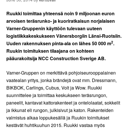
Ruukki toimittaa yhteensä noin 9 miljoonan euron
arvoisen teräsrunko- ja kuoriratkaisun norjalaisen
Varner-Gruppenin käyttöön tulevaan uuteen
logistiikkakeskukseen Vänersborgiin Länsi-Ruotsiin.
2
Uuden rakennuksen pinta-ala on lähes 50 000 m
.
Ruukin toimituksen tilaajana on kohteen
pääurakoitsija NCC Construction Sverige AB.
Varner-Gruppen on merkittävä pohjoiseurooppalainen
vaatealan yritys, jonka brändejä ovat mm. Dressmann,
BIKBOK, Carlings, Cubus, Volt ja Wow. Ruukki
suunnittelee ja toimittaa keskukseen teräsrungon,
paneelit, kantavat kattorakenteet ja ontelolaatat, sokkelit
ja ikkunat eli rungon, julkisivut ja katon. Rakenteiden
valmistus alkaa loppukesällä ja Ruukin toimitukset
kestävät huhtikuuhun 2015. Ruukki vastaa myös