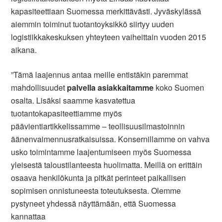
kapasiteettiaan Suomessa merkittävästi. Jyväskylässä
aiemmin toiminut tuotantoyksikkö siirtyy uuden
logistiikkakeskuksen yhteyteen vaiheittain vuoden 2015
aikana.
”Tämä laajennus antaa meille entistäkin paremmat
mahdollisuudet
palvella asiakkaitamme
koko Suomen
osalta. Lisäksi saamme kasvatettua
tuotantokapasiteettiamme myös
päävientiartikkelissamme – teollisuusilmastoinnin
äänenvaimennusratkaisuissa. Konsernillamme on vahva
usko toimintamme laajentumiseen myös Suomessa
yleisestä taloustilanteesta huolimatta. Meillä on erittäin
osaava henkilökunta ja pitkät perinteet paikallisen
sopimisen onnistuneesta toteutuksesta. Olemme
pystyneet yhdessä näyttämään, että Suomessa
kannattaa