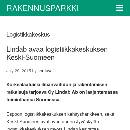
RAKENNUSPARKKI
Logistikkakeskus
Lindab avaa logistiikkakeskuksen
Keski-Suomeen
July 29, 2015
by
kerttuvali
Korkealaatuisia ilmanvaihdon ja rakentamisen
ratkaisuja tarjoava Oy Lindab Ab on laajentamassa
toimintaansa Suomessa.
​Espoon logistiikkakeskuksen kehityshankkeen, sekä
Keski-Suomeen avattavan uuden Jyväskylän
logistiikkakeskuksen myötä Lindab kasvattaa