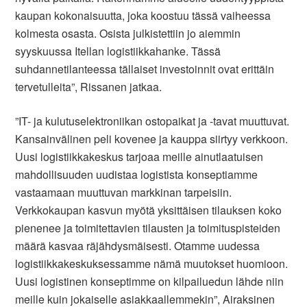
kaupan kokonaisuutta, joka koostuu tässä vaiheessa
kolmesta osasta. Osista julkistettiin jo aiemmin
syyskuussa Itellan logistiikkahanke. Tässä
suhdannetilanteessa tällaiset investoinnit ovat erittäin
tervetulleita”, Rissanen jatkaa.
”IT- ja kulutuselektroniikan ostopaikat ja -tavat muuttuvat.
Kansainvälinen peli kovenee ja kauppa siirtyy verkkoon.
Uusi logistiikkakeskus tarjoaa meille ainutlaatuisen
mahdollisuuden uudistaa logistista konseptiamme
vastaamaan muuttuvan markkinan tarpeisiin.
Verkkokaupan kasvun myötä yksittäisen tilauksen koko
pienenee ja toimitettavien tilausten ja toimituspisteiden
määrä kasvaa räjähdysmäisesti. Otamme uudessa
logistiikkakeskuksessamme nämä muutokset huomioon.
Uusi logistinen konseptimme on kilpailuedun lähde niin
meille kuin jokaiselle asiakkaallemmekin”, Airaksinen