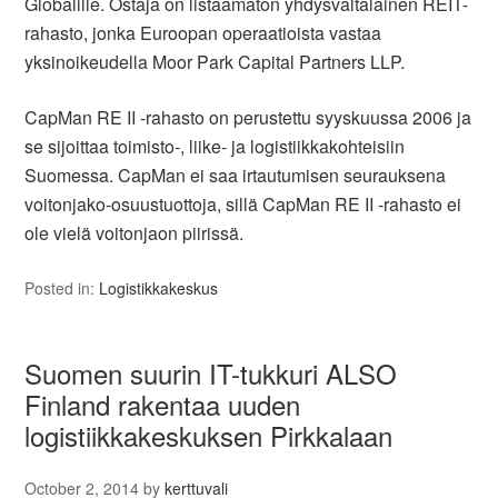
Globalille. Ostaja on listaamaton yhdysvaltalainen REIT-
rahasto, jonka Euroopan operaatioista vastaa
yksinoikeudella Moor Park Capital Partners LLP.
CapMan RE II -rahasto on perustettu syyskuussa 2006 ja
se sijoittaa toimisto-, liike- ja logistiikkakohteisiin
Suomessa.
CapMan ei saa irtautumisen seurauksena
voitonjako-osuustuottoja
, sillä CapMan RE II -rahasto ei
ole vielä voitonjaon piirissä.
Posted in:
Logistikkakeskus
Suomen suurin IT-tukkuri ALSO
Finland rakentaa uuden
logistiikkakeskuksen Pirkkalaan
October 2, 2014
by
kerttuvali