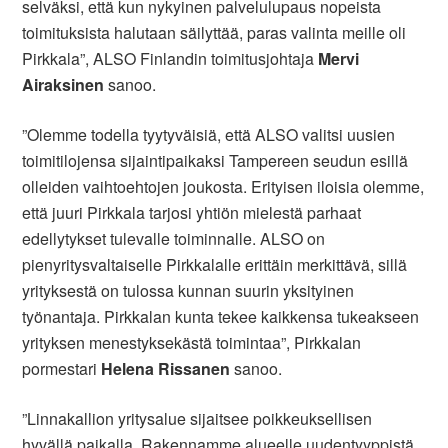
selväksi, että kun nykyinen palvelulupaus nopeista
toimituksista halutaan säilyttää, paras valinta meille oli
Pirkkala”, ALSO Finlandin toimitusjohtaja
Mervi
Airaksinen
sanoo.
”Olemme todella tyytyväisiä, että ALSO valitsi uusien
toimitilojensa sijaintipaikaksi Tampereen seudun esillä
olleiden vaihtoehtojen joukosta. Erityisen iloisia olemme,
että juuri Pirkkala tarjosi yhtiön mielestä parhaat
edellytykset tulevalle toiminnalle. ALSO on
pienyritysvaltaiselle Pirkkalalle erittäin merkittävä, sillä
yrityksestä on tulossa kunnan suurin yksityinen
työnantaja. Pirkkalan kunta tekee kaikkensa tukeakseen
yrityksen menestyksekästä toimintaa”, Pirkkalan
pormestari
Helena Rissanen
sanoo.
”Linnakallion yritysalue sijaitsee poikkeuksellisen
hyvällä paikalla. Rakennamme alueelle uudentyyppistä