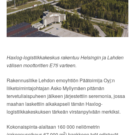
Haxlog-logistiikkakeskus rakentuu Helsingin ja Lahden
välisen moottoritien E75 varteen.
Rakennusliike Lehdon emoyhtiön Päätoimija Oyj:n
liiketoimintajohtajan Asko Myllymäen pitämän
tervetuliaispuheen jälkeen järjestettiin seremonia, jossa
maahan laskettiin aikakapseli tämän Haxlog-
logistiikkakeskuksen tärkeän virstanpylvään merkiksi.
Kokonaispinta-alaltaan 160 000 neliömetrin
2
(rakennusoikeus 67 000 m
) hankkeen työt edistyvät