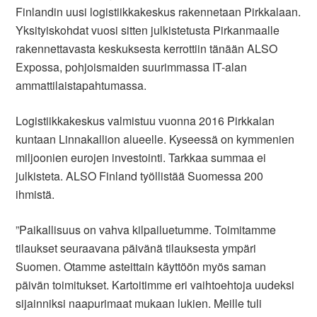
Finlandin uusi logistiikkakeskus rakennetaan Pirkkalaan.
Yksityiskohdat vuosi sitten julkistetusta Pirkanmaalle
rakennettavasta keskuksesta kerrottiin tänään ALSO
Expossa, pohjoismaiden suurimmassa IT-alan
ammattilaistapahtumassa.
Logistiikkakeskus valmistuu vuonna 2016 Pirkkalan
kuntaan Linnakallion alueelle. Kyseessä on kymmenien
miljoonien eurojen investointi. Tarkkaa summaa ei
julkisteta. ALSO Finland työllistää Suomessa 200
ihmistä.
”Paikallisuus on vahva kilpailuetumme. Toimitamme
tilaukset seuraavana päivänä tilauksesta ympäri
Suomen. Otamme asteittain käyttöön myös saman
päivän toimitukset. Kartoitimme eri vaihtoehtoja uudeksi
sijainniksi naapurimaat mukaan lukien. Meille tuli