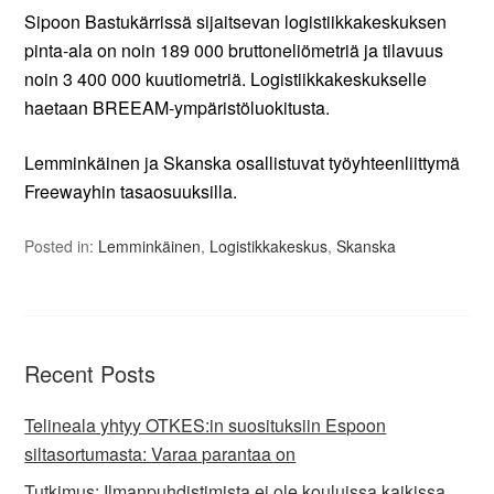
Sipoon Bastukärrissä sijaitsevan logistiikkakeskuksen
pinta-ala on noin 189 000 bruttoneliömetriä ja tilavuus
noin 3 400 000 kuutiometriä. Logistiikkakeskukselle
haetaan BREEAM-ympäristöluokitusta.
Lemminkäinen ja Skanska osallistuvat työyhteenliittymä
Freewayhin tasaosuuksilla.
Posted in:
Lemminkäinen
,
Logistikkakeskus
,
Skanska
Recent Posts
Telineala yhtyy OTKES:in suosituksiin Espoon
siltasortumasta: Varaa parantaa on
Tutkimus: Ilmanpuhdistimista ei ole kouluissa kaikissa