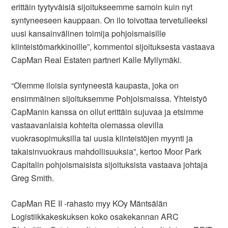
erittäin tyytyväisiä sijoitukseemme samoin kuin nyt
syntyneeseen kauppaan. On ilo toivottaa tervetulleeksi
uusi kansainvälinen toimija pohjoismaisille
kiinteistömarkkinoille”, kommentoi sijoituksesta vastaava
CapMan Real Estaten partneri Kalle Myllymäki.
“Olemme iloisia syntyneestä kaupasta, joka on
ensimmäinen sijoituksemme Pohjoismaissa. Yhteistyö
CapManin kanssa on ollut erittäin sujuvaa ja etsimme
vastaavanlaisia kohteita olemassa olevilla
vuokrasopimuksilla tai uusia kiinteistöjen myynti ja
takaisinvuokraus mahdollisuuksia”, kertoo Moor Park
Capitalin pohjoismaisista sijoituksista vastaava johtaja
Greg Smith.
CapMan RE II -rahasto myy KOy Mäntsälän
Logistiikkakeskuksen koko osakekannan ARC