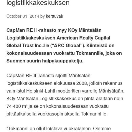
logistiikkakeskuksen
October 31, 2014
by
kerttuvali
CapMan RE II -rahasto myy KOy Mäntsälän
Logistiikkakeskuksen American Realty Capital
Global Trust Inc.:lle (“ARC Global”). Kiinteistö on
kokonaisuudessaan vuokrattu Tokmannille, joka on
Suomen suurin halpakauppaketju.
CapMan RE II -rahasto sijoitti Mäntsälän
logistiikkakeskukseen elokuussa 2008, jolloin rakennus
valmistui Helsinki-Lahti moottoritien varrelle Mäntsälään.
KOy Mäntsälän Logistiikkakeskus on pinta-alaltaan noin
74 400 m² ja se on kokonaisuudessaan vuokrattu
pitkäaikaisella vuokrasopimuksella Tokmannille.
“Tokmanni on ollut loistava vuokralainen. Olemme