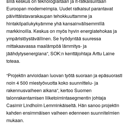
sillä keskus on teknologialtaan ja it-ratkaisuiltaan
Euroopan moderneimpia. Uudet ratkaisut parantavat
päivittäistavarakaupan tehokkuuttamme ja
hintakilpailukykyämme yhä kansainvälisemmillä
markkinoilla. Keskus on myös hyvin energiatehokas ja
ympäristöystävällinen. Se hyödyntää suuressa
mittakaavassa maalämpöä lämmitys- ja
jäähdytysenergiana”, SOK:n kenttäjohtaja Arttu Laine
toteaa.
“Projektin arvioidaan luovan työtä suoraan ja epäsuorasti
noin 4 500 miestyövuotta koko suunnittelu- ja
rakennusvaiheen aikana”, kertoo Suomen
talonrakentamisen liiketoimintasegmentin johtaja
Casimir Lindholm Lemminkäiseltä. Hän sanoo projektin
kahden ensimmäisen vaiheen edenneen suunnitelmien
mukaan.