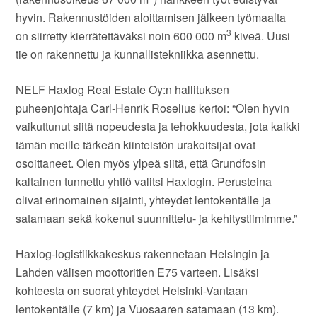
hyvin. Rakennustöiden aloittamisen jälkeen työmaalta
3
on siirretty kierrätettäväksi noin 600 000 m
kiveä. Uusi
tie on rakennettu ja kunnallistekniikka asennettu.
NELF Haxlog Real Estate Oy:n hallituksen
puheenjohtaja Carl-Henrik Roselius kertoi: “Olen hyvin
vaikuttunut siitä nopeudesta ja tehokkuudesta, jota kaikki
tämän meille tärkeän kiinteistön urakoitsijat ovat
osoittaneet. Olen myös ylpeä siitä, että Grundfosin
kaltainen tunnettu yhtiö valitsi Haxlogin. Perusteina
olivat erinomainen sijainti, yhteydet lentokentälle ja
satamaan sekä kokenut suunnittelu- ja kehitystiimimme.”
Haxlog-logistiikkakeskus rakennetaan Helsingin ja
Lahden välisen moottoritien E75 varteen. Lisäksi
kohteesta on suorat yhteydet Helsinki-Vantaan
lentokentälle (7 km) ja Vuosaaren satamaan (13 km).