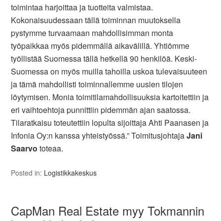
toimintaa harjoittaa ja tuotteita valmistaa.
Kokonaisuudessaan tällä toiminnan muutoksella
pystymme turvaamaan mahdollisimman monta
työpaikkaa myös pidemmällä aikavälillä. Yhtiömme
työllistää Suomessa tällä hetkellä 90 henkilöä. Keski-
Suomessa on myös muilla tahoilla uskoa tulevaisuuteen
ja tämä mahdollisti toiminnallemme uusien tilojen
löytymisen. Monia toimitilamahdollisuuksia kartoitettiin ja
eri vaihtoehtoja punnittiin pidemmän ajan saatossa.
Tilaratkaisu toteutettiin lopulta sijoittaja Ahti Paanasen ja
Infonia Oy:n kanssa yhteistyössä.” Toimitusjohtaja
Jani
Saarvo
toteaa.
Posted in:
Logistikkakeskus
CapMan Real Estate myy Tokmannin