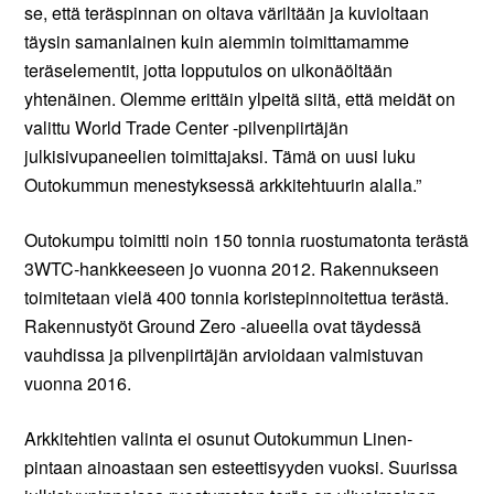
se, että teräspinnan on oltava väriltään ja kuvioltaan
täysin samanlainen kuin aiemmin toimittamamme
teräselementit, jotta lopputulos on ulkonäöltään
yhtenäinen. Olemme erittäin ylpeitä siitä, että meidät on
valittu World Trade Center -pilvenpiirtäjän
julkisivupaneelien toimittajaksi. Tämä on uusi luku
Outokummun menestyksessä arkkitehtuurin alalla.”
Outokumpu toimitti noin 150 tonnia ruostumatonta terästä
3WTC-hankkeeseen jo vuonna 2012. Rakennukseen
toimitetaan vielä 400 tonnia koristepinnoitettua terästä.
Rakennustyöt Ground Zero -alueella ovat täydessä
vauhdissa ja pilvenpiirtäjän arvioidaan valmistuvan
vuonna 2016.
Arkkitehtien valinta ei osunut Outokummun Linen-
pintaan ainoastaan sen esteettisyyden vuoksi. Suurissa