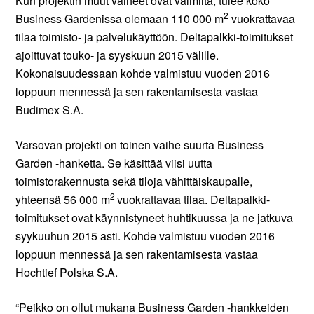
Kun projektin muut vaiheet ovat valmiita, tulee koko
2
Business Gardenissa olemaan 110 000 m
vuokrattavaa
tilaa toimisto- ja palvelukäyttöön. Deltapalkki-toimitukset
ajoittuvat touko- ja syyskuun 2015 välille.
Kokonaisuudessaan kohde valmistuu vuoden 2016
loppuun mennessä ja sen rakentamisesta vastaa
Budimex S.A.
Varsovan projekti on toinen vaihe suurta Business
Garden -hanketta. Se käsittää viisi uutta
toimistorakennusta sekä tiloja vähittäiskaupalle,
2
yhteensä 56 000 m
vuokrattavaa tilaa. Deltapalkki-
toimitukset ovat käynnistyneet huhtikuussa ja ne jatkuva
syykuuhun 2015 asti. Kohde valmistuu vuoden 2016
loppuun mennessä ja sen rakentamisesta vastaa
Hochtief Polska S.A.
“Peikko on ollut mukana Business Garden -hankkeiden