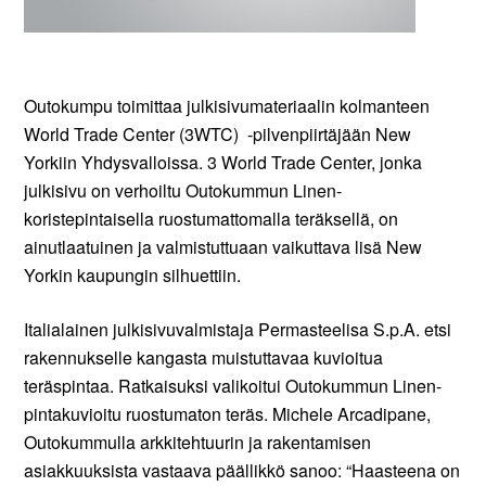
Outokumpu toimittaa julkisivumateriaalin kolmanteen
World Trade Center (3WTC) -pilvenpiirtäjään New
Yorkiin Yhdysvalloissa. 3 World Trade Center, jonka
julkisivu on verhoiltu Outokummun Linen-
koristepintaisella ruostumattomalla teräksellä, on
ainutlaatuinen ja valmistuttuaan vaikuttava lisä New
Yorkin kaupungin silhuettiin.
Italialainen julkisivuvalmistaja Permasteelisa S.p.A. etsi
rakennukselle kangasta muistuttavaa kuvioitua
teräspintaa. Ratkaisuksi valikoitui Outokummun Linen-
pintakuvioitu ruostumaton teräs. Michele Arcadipane,
Outokummulla arkkitehtuurin ja rakentamisen
asiakkuuksista vastaava päällikkö sanoo: “Haasteena on