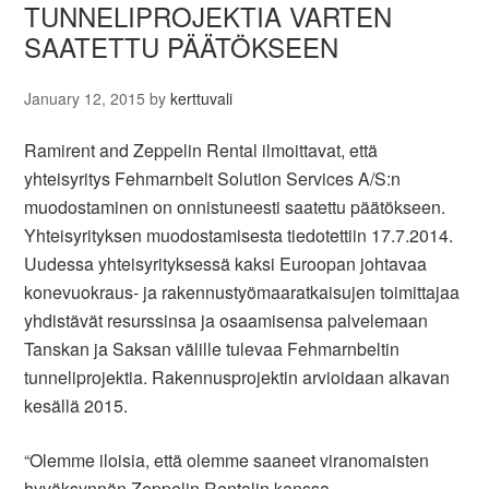
TUNNELIPROJEKTIA VARTEN
SAATETTU PÄÄTÖKSEEN
January 12, 2015
by
kerttuvali
Ramirent and Zeppelin Rental ilmoittavat, että
yhteisyritys Fehmarnbelt Solution Services A/S:n
muodostaminen on onnistuneesti saatettu päätökseen.
Yhteisyrityksen muodostamisesta tiedotettiin 17.7.2014.
Uudessa yhteisyrityksessä kaksi Euroopan johtavaa
konevuokraus- ja rakennustyömaaratkaisujen toimittajaa
yhdistävät resurssinsa ja osaamisensa palvelemaan
Tanskan ja Saksan välille tulevaa Fehmarnbeltin
tunneliprojektia. Rakennusprojektin arvioidaan alkavan
kesällä 2015.
“Olemme iloisia, että olemme saaneet viranomaisten
hyväksynnän Zeppelin Rentalin kanssa