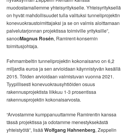
muodostamallemme yhteisyritykselle. Yhteisyrityksellä
on hyvät mahdollisuudet tulla valituksi tunneliprojektin
konevuokraustoimittajaksi ja se on valmis aloittamaan
palvelutarjonnan projektissa toimiville yrityksille”,
sanoo
Magnus Rosén
, Ramirent-konsernin
toimitusjohtaja.
Fehmarnbeltin tunneliprojektin kokonaisarvo on 6,2
miljardia euroa ja sen arvioidaan käynnistyvän kesällä
2015. Töiden arvioidaan valmistuvan vuonna 2021.
Tyypillisesti konevuokrausyhtiöiden osuus
rakennusprojektista liikkuu 1-3 prosentissa
rakennusprojektin kokonaisarvosta.
“Arvostamme kumppanuuttamme Ramirentin kanssa
tässä projektissa ja odotamme menestyksekästä
yhteistyötä”, lisää
Wolfgang Hahnenberg
, Zeppelin