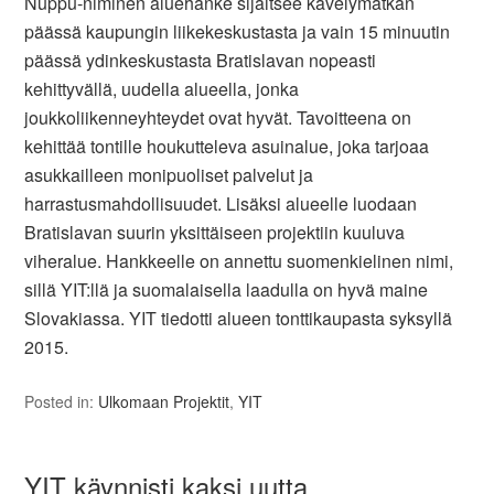
Nuppu-niminen aluehanke sijaitsee kävelymatkan
päässä kaupungin liikekeskustasta ja vain 15 minuutin
päässä ydinkeskustasta Bratislavan nopeasti
kehittyvällä, uudella alueella, jonka
joukkoliikenneyhteydet ovat hyvät. Tavoitteena on
kehittää tontille houkutteleva asuinalue, joka tarjoaa
asukkailleen monipuoliset palvelut ja
harrastusmahdollisuudet. Lisäksi alueelle luodaan
Bratislavan suurin yksittäiseen projektiin kuuluva
viheralue. Hankkeelle on annettu suomenkielinen nimi,
sillä YIT:llä ja suomalaisella laadulla on hyvä maine
Slovakiassa. YIT tiedotti alueen tonttikaupasta syksyllä
2015.
Posted in:
Ulkomaan Projektit
,
YIT
YIT käynnisti kaksi uutta