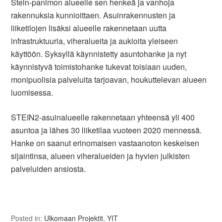
Stein-panimon alueelle sen henkeä ja vanhoja
rakennuksia kunnioittaen. Asuinrakennusten ja
liiketilojen lisäksi alueelle rakennetaan uutta
infrastruktuuria, viheralueita ja aukioita yleiseen
käyttöön. Syksyllä käynnistetty asuntohanke ja nyt
käynnistyvä toimistohanke tukevat toisiaan uuden,
monipuolisia palveluita tarjoavan, houkuttelevan alueen
luomisessa.
STEIN2-asuinalueelle rakennetaan yhteensä yli 400
asuntoa ja lähes 30 liiketilaa vuoteen 2020 mennessä.
Hanke on saanut erinomaisen vastaanoton keskeisen
sijaintinsa, alueen viheralueiden ja hyvien julkisten
palveluiden ansiosta.
Posted in:
Ulkomaan Projektit
,
YIT