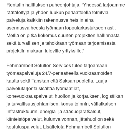
Rentalin hallituksen puheenjohtaja. “Yhdessä tarjoamme
räätälöityjä ja yhden luukun periaatteella toimivia
palveluja kaikkiin rakennusvaiheisiin aina
asennusvaiheesta työmaan lopputarkastukseen asti.
Meillä on pitkä kokemus suurten projektien hallinnasta
sekä turvallisen ja tehokkaan työmaan tarjoamisesta
projektiin mukaan tuleville yrityksille.”
Fehmarnbelt Solution Services tulee tarjoamaan
työmaapalveluja 24/7-periaatteella vuokraamoiden
kautta sekä Tanskan että Saksan puolella. Laaja
palvelutarjonta sisältää työmaatilat,
konevuokrauspalvelut, huollon ja korjauksen, logistiikan
ja turvallisuusjohtamisen, konsultoinnin, väliaikaisen
infrastruktuurin, energia- ja sääsuojaratkaisut,
kiinteistöpalvelut, kulunvalvonnan, jätehuollon sekä
koulutuspalvelut. Lisätietoja Fehmarnbelt Solution