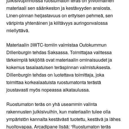
julkisivupinnoissa ruostumaton teräs on ylivoimainen
materiaali sen säänkeston ja kestävyyden ansiosta.
Linen-pinnan heijastavuus on erityisen pehmeä, sen
väripinta yhtenäinen ja kiiltävyys auringonvalossa
miellyttävä.
Materiaalin 3WTC-torniin valmistaa Outokummun
Dillenburgin tehdas Saksassa. Toimittajaa valitessa
tärkeimpiä tekijöitä ovat materiaalin ominaisuudet ja
kokemus tasalaatuisen teräspinnan valmistuksesta.
Dillenburgin tehdas on luotettava toimittaja, joka
toimittaa korkealaatuista ruostumatonta terästä
joustavasti myös nopeassa aikataulussa.
Ruostumaton teräs on yhä useammin valinta
rakennusten julkisivuihin, kun materiaalin tulee olla
ympäristön kannalta kestävästi tuotettu, kestävä ja lähes
huoltovapaa. Arcadipane lisää: “Ruostumaton teräs