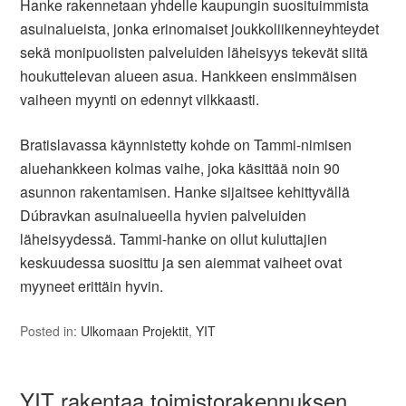
Hanke rakennetaan yhdelle kaupungin suosituimmista
asuinalueista, jonka erinomaiset joukkoliikenneyhteydet
sekä monipuolisten palveluiden läheisyys tekevät siitä
houkuttelevan alueen asua. Hankkeen ensimmäisen
vaiheen myynti on edennyt vilkkaasti.
Bratislavassa käynnistetty kohde on Tammi-nimisen
aluehankkeen kolmas vaihe, joka käsittää noin 90
asunnon rakentamisen. Hanke sijaitsee kehittyvällä
Dúbravkan asuinalueella hyvien palveluiden
läheisyydessä. Tammi-hanke on ollut kuluttajien
keskuudessa suosittu ja sen aiemmat vaiheet ovat
myyneet erittäin hyvin.
Posted in:
Ulkomaan Projektit
,
YIT
YIT rakentaa toimistorakennuksen