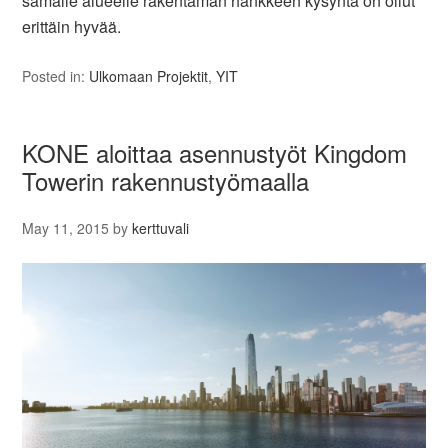
samalle alueelle rakentaman hankkeen kysyntä on ollut
erittäin hyvää.
Posted in:
Ulkomaan Projektit
,
YIT
KONE aloittaa asennustyöt Kingdom
Towerin rakennustyömaalla
May 11, 2015
by
kerttuvali