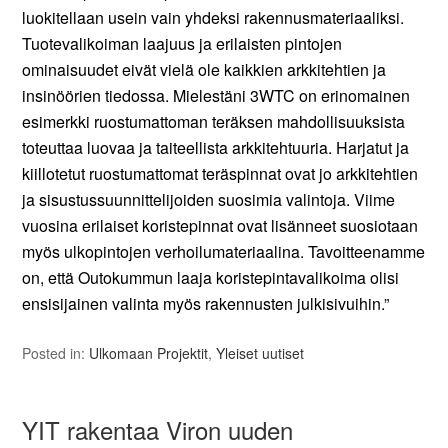
luokitellaan usein vain yhdeksi rakennusmateriaaliksi.
Tuotevalikoiman laajuus ja erilaisten pintojen
ominaisuudet eivät vielä ole kaikkien arkkitehtien ja
insinöörien tiedossa. Mielestäni 3WTC on erinomainen
esimerkki ruostumattoman teräksen mahdollisuuksista
toteuttaa luovaa ja taiteellista arkkitehtuuria. Harjatut ja
kiillotetut ruostumattomat teräspinnat ovat jo arkkitehtien
ja sisustussuunnittelijoiden suosimia valintoja. Viime
vuosina erilaiset koristepinnat ovat lisänneet suosiotaan
myös ulkopintojen verhoilumateriaalina. Tavoitteenamme
on, että Outokummun laaja koristepintavalikoima olisi
ensisijainen valinta myös rakennusten julkisivuihin.”
Posted in:
Ulkomaan Projektit
,
Yleiset uutiset
YIT rakentaa Viron uuden