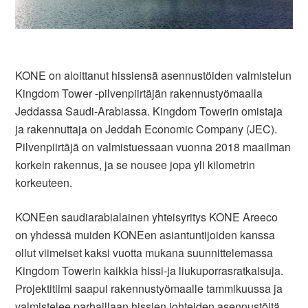
KONE on aloittanut hissiensä asennustöiden valmistelun
Kingdom Tower -pilvenpiirtäjän rakennustyömaalla
Jeddassa Saudi-Arabiassa. Kingdom Towerin omistaja
ja rakennuttaja on Jeddah Economic Company (JEC).
Pilvenpiirtäjä on valmistuessaan vuonna 2018 maailman
korkein rakennus, ja se nousee jopa yli kilometrin
korkeuteen.
KONEen saudiarabialainen yhteisyritys KONE Areeco
on yhdessä muiden KONEen asiantuntijoiden kanssa
ollut viimeiset kaksi vuotta mukana suunnittelemassa
Kingdom Towerin kaikkia hissi-ja liukuporrasratkaisuja.
Projektitiimi saapui rakennustyömaalle tammikuussa ja
valmistelee parhaillaan hissien johteiden asennustöitä,