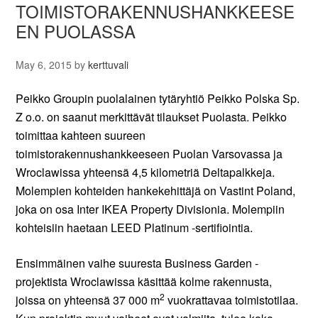
TOIMISTORAKENNUSHANKKEESE
EN PUOLASSA
May 6, 2015
by
kerttuvali
Peikko Groupin puolalainen tytäryhtiö Peikko Polska Sp.
Z o.o. on saanut merkittävät tilaukset Puolasta. Peikko
toimittaa kahteen suureen
toimistorakennushankkeeseen Puolan Varsovassa ja
Wroclawissa yhteensä 4,5 kilometriä Deltapalkkeja.
Molempien kohteiden hankekehittäjä on Vastint Poland,
joka on osa Inter IKEA Property Divisionia. Molempiin
kohteisiin haetaan LEED Platinum -sertifiointia.
Ensimmäinen vaihe suuresta Business Garden -
projektista Wroclawissa käsittää kolme rakennusta,
2
joissa on yhteensä 37 000 m
vuokrattavaa toimistotilaa.