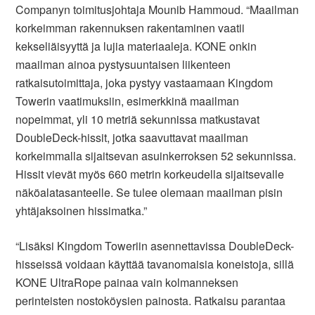
Companyn toimitusjohtaja Mounib Hammoud. “Maailman
korkeimman rakennuksen rakentaminen vaatii
kekseliäisyyttä ja lujia materiaaleja. KONE onkin
maailman ainoa pystysuuntaisen liikenteen
ratkaisutoimittaja, joka pystyy vastaamaan Kingdom
Towerin vaatimuksiin, esimerkkinä maailman
nopeimmat, yli 10 metriä sekunnissa matkustavat
DoubleDeck-hissit, jotka saavuttavat maailman
korkeimmalla sijaitsevan asuinkerroksen 52 sekunnissa.
Hissit vievät myös 660 metrin korkeudella sijaitsevalle
näköalatasanteelle. Se tulee olemaan maailman pisin
yhtäjaksoinen hissimatka.”
“Lisäksi Kingdom Toweriin asennettavissa DoubleDeck-
hisseissä voidaan käyttää tavanomaisia koneistoja, sillä
KONE UltraRope painaa vain kolmanneksen
perinteisten nostoköysien painosta. Ratkaisu parantaa