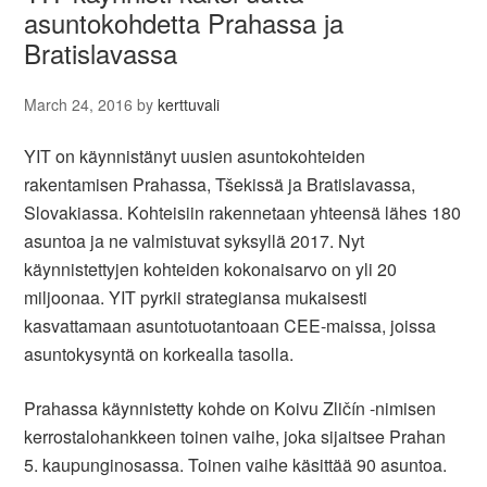
asuntokohdetta Prahassa ja
Bratislavassa
March 24, 2016
by
kerttuvali
YIT on käynnistänyt uusien asuntokohteiden
rakentamisen Prahassa, Tšekissä ja Bratislavassa,
Slovakiassa. Kohteisiin rakennetaan yhteensä lähes 180
asuntoa ja ne valmistuvat syksyllä 2017. Nyt
käynnistettyjen kohteiden kokonaisarvo on yli 20
miljoonaa. YIT pyrkii strategiansa mukaisesti
kasvattamaan asuntotuotantoaan CEE-maissa, joissa
asuntokysyntä on korkealla tasolla.
Prahassa käynnistetty kohde on Koivu Zličín -nimisen
kerrostalohankkeen toinen vaihe, joka sijaitsee Prahan
5. kaupunginosassa. Toinen vaihe käsittää 90 asuntoa.