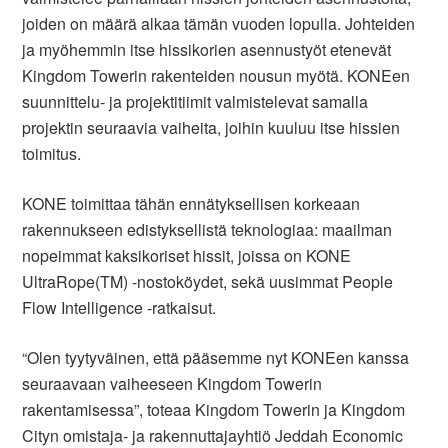
joiden on määrä alkaa tämän vuoden lopulla. Johteiden
ja myöhemmin itse hissikorien asennustyöt etenevät
Kingdom Towerin rakenteiden nousun myötä. KONEen
suunnittelu- ja projektitiimit valmistelevat samalla
projektin seuraavia vaiheita, joihin kuuluu itse hissien
toimitus.
KONE toimittaa tähän ennätyksellisen korkeaan
rakennukseen edistyksellistä teknologiaa: maailman
nopeimmat kaksikoriset hissit, joissa on KONE
UltraRope(TM) -nostoköydet, sekä uusimmat People
Flow Intelligence -ratkaisut.
“Olen tyytyväinen, että pääsemme nyt KONEen kanssa
seuraavaan vaiheeseen Kingdom Towerin
rakentamisessa”, toteaa Kingdom Towerin ja Kingdom
Cityn omistaja- ja rakennuttajayhtiö Jeddah Economic