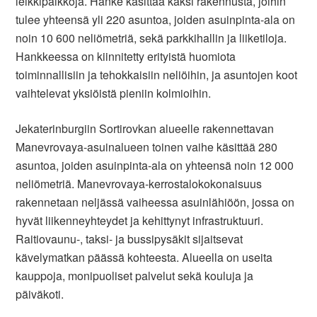
leikkipaikkoja. Hanke käsittää kaksi rakennusta, joihin
tulee yhteensä yli 220 asuntoa, joiden asuinpinta-ala on
noin 10 600 neliömetriä, sekä parkkihallin ja liiketiloja.
Hankkeessa on kiinnitetty erityistä huomiota
toiminnallisiin ja tehokkaisiin neliöihin, ja asuntojen koot
vaihtelevat yksiöistä pieniin kolmioihin.
Jekaterinburgiin Sortirovkan alueelle rakennettavan
Manevrovaya-asuinalueen toinen vaihe käsittää 280
asuntoa, joiden asuinpinta-ala on yhteensä noin 12 000
neliömetriä. Manevrovaya-kerrostalokokonaisuus
rakennetaan neljässä vaiheessa asuinlähiöön, jossa on
hyvät liikenneyhteydet ja kehittynyt infrastruktuuri.
Raitiovaunu-, taksi- ja bussipysäkit sijaitsevat
kävelymatkan päässä kohteesta. Alueella on useita
kauppoja, monipuoliset palvelut sekä kouluja ja
päiväkoti.