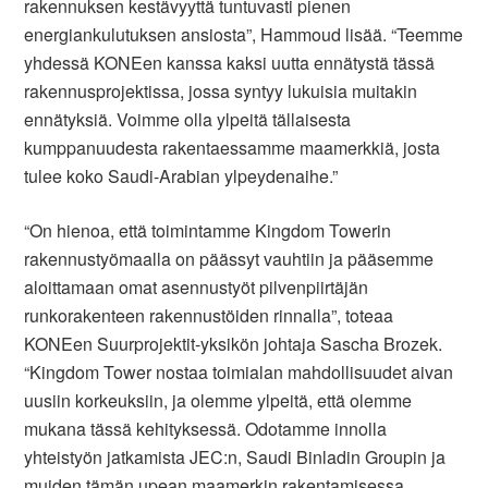
rakennuksen kestävyyttä tuntuvasti pienen
energiankulutuksen ansiosta”, Hammoud lisää. “Teemme
yhdessä KONEen kanssa kaksi uutta ennätystä tässä
rakennusprojektissa, jossa syntyy lukuisia muitakin
ennätyksiä. Voimme olla ylpeitä tällaisesta
kumppanuudesta rakentaessamme maamerkkiä, josta
tulee koko Saudi-Arabian ylpeydenaihe.”
“On hienoa, että toimintamme Kingdom Towerin
rakennustyömaalla on päässyt vauhtiin ja pääsemme
aloittamaan omat asennustyöt pilvenpiirtäjän
runkorakenteen rakennustöiden rinnalla”, toteaa
KONEen Suurprojektit-yksikön johtaja Sascha Brozek.
“Kingdom Tower nostaa toimialan mahdollisuudet aivan
uusiin korkeuksiin, ja olemme ylpeitä, että olemme
mukana tässä kehityksessä. Odotamme innolla
yhteistyön jatkamista JEC:n, Saudi Binladin Groupin ja
muiden tämän upean maamerkin rakentamisessa