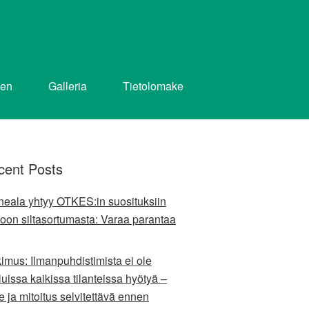
nen
Galleria
Tietolomake
cent Posts
ineala yhtyy OTKES:in suosituksiin
oon siltasortumasta: Varaa parantaa
kimus: Ilmanpuhdistimista ei ole
uissa kaikissa tilanteissa hyötyä –
e ja mitoitus selvitettävä ennen