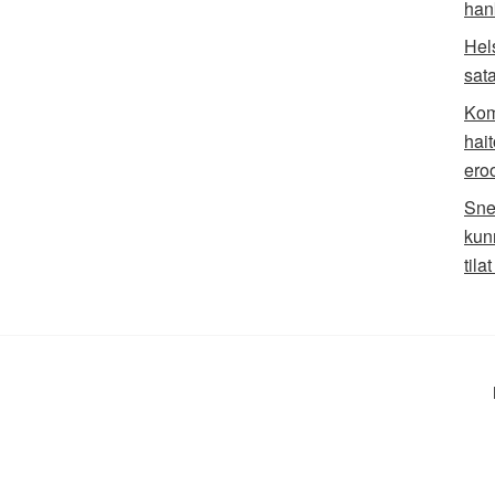
han
Hel
sat
Kom
hai
ero
Sne
kun
til