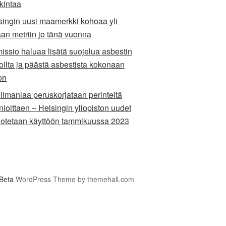
kintaa
singin uusi maamerkki kohoaa yli
aan metriin jo tänä vuonna
issio haluaa lisätä suojelua asbestin
toilta ja päästä asbestista kokonaan
on
llmaniaa peruskorjataan perinteitä
nioittaen – Helsingin yliopiston uudet
at otetaan käyttöön tammikuussa 2023
Beta
WordPress Theme by themehall.com