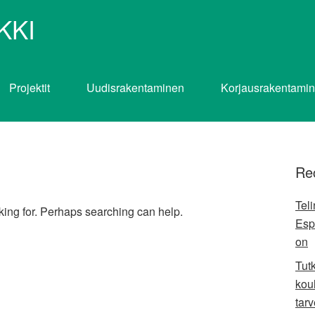
KKI
Projektit
Uudisrakentaminen
Korjausrakentami
Re
Tel
oking for. Perhaps searching can help.
Esp
on
Tut
koul
tarv