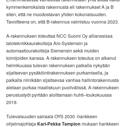
kymmenkerroksista rakennusta eli rakennukset A ja B
siten, että ne muodostavan yhden kokonaisuuden.
Tavoitteena on, että B-rakennus valmistuu vuonna 2023.
A-rakennuksen toteuttaa NCC Suomi Oy allianssissa
talotekniikkaurakoitsija Aro-Systemsin ja
automaatiourakoitsija Siemensin sekä muiden
toimijoiden kanssa. A-rakennuksen toteutus on alkanut
helmikuussa tulevan rakennuksen paikalla nykyään
sijaitsevan pysäköintirakennuksen purkamisella, ja
paikalla niinikään sijaitsevaa vanhaa hallintorakennusta
aletaan purkaa maaliskuun puolivälissä. A-rakennuksen
perustustyöt pyritään aloittamaan huhti–toukokuussa
2019.
Tulevaisuuden sairaala OYS 2030 -hankkeen
ohjelmajohtaja
Kari-Pekka Tampion
mukaan hankkeen