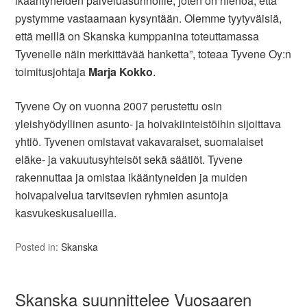
ikääntyneiden palveluasunnoille, joten on hienoa, että
pystymme vastaamaan kysyntään. Olemme tyytyväisiä,
että meillä on Skanska kumppanina toteuttamassa
Tyvenelle näin merkittävää hanketta”, toteaa Tyvene Oy:n
toimitusjohtaja
Marja Kokko
.
Tyvene Oy on vuonna 2007 perustettu osin
yleishyödyllinen asunto- ja hoivakiinteistöihin sijoittava
yhtiö. Tyvenen omistavat vakavaraiset, suomalaiset
eläke- ja vakuutusyhteisöt sekä säätiöt. Tyvene
rakennuttaa ja omistaa ikääntyneiden ja muiden
hoivapalvelua tarvitsevien ryhmien asuntoja
kasvukeskusalueilla.
Posted in:
Skanska
Skanska suunnittelee Vuosaaren