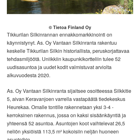
© Tietoa Finland Oy
Tikkurilan Silkinrannan ennakkomarkkinointi on
käynnistynyt. As. Oy Vantaan Silkinranta rakentuu
keskelle Tikkurilan Silkin historiallista, peruskorjattavaa
tehdasmiljöötä. Uniikkiin kaupunkikortteliin tulee 52
uudisasuntoa ja uudet kodit valmistuvat arviolta
alkuvuodesta 2020.
As. Oy Vantaan Silkinranta sijaitsee osoitteessa Silkkitie
5, aivan Keravanjoen varrella vastapäätä tiedekeskus
Heurekaa. Omalle tontille rakennetaan yksi 3-4 -
kerroksinen rakennus, jossa on kaksi sisäänkäyntiä ja
yhteensä 52 asuntoa. Asuntojen koot vaihtelevat 26,5
neliön yksiöistä 113,5 m² kokoisiin neljän huoneen
asuntoihin.