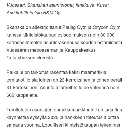
Vuosaari, Skanskan asuntotornit, ilmakuva. Kuva:
Arkkitehtitoimisto B&M Oy.
Skanska on allekirjoittanut Paulig Oy:n ja Citycon Oyj:n
kanssa kiinteistökaupan esisopimuksen noin 30 000
kerrosneliömetrin asuntorakennusoikeuden ostamisesta
Vuosaaren metroaseman ja Kauppakeskus
Columbuksen vierestä.
Paikalle on tarkoitus rakentaa kaksi maamerkkiä:
tornitalot, joista toinen on 23-kerroksinen ja toinen peräti
31-kerroksinen. Asuntoja torneihin tulee yhteensä noin
500 kappaletta.
Tornitalojen asuntojen ennakkomarkkinointi on tarkoitus
käynnistää syksyllä 2020 ja hankkeen toteutus aloittaa
samana vuonna. Lopullisen kiinteistökaupan tekeminen