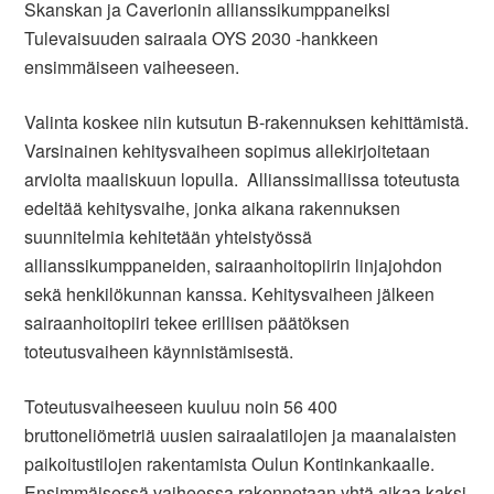
Skanskan ja Caverionin allianssikumppaneiksi
Tulevaisuuden sairaala OYS 2030 -hankkeen
ensimmäiseen vaiheeseen.
Valinta koskee niin kutsutun B-rakennuksen kehittämistä.
Varsinainen kehitysvaiheen sopimus allekirjoitetaan
arviolta maaliskuun lopulla. Allianssimallissa toteutusta
edeltää kehitysvaihe, jonka aikana rakennuksen
suunnitelmia kehitetään yhteistyössä
allianssikumppaneiden, sairaanhoitopiirin linjajohdon
sekä henkilökunnan kanssa. Kehitysvaiheen jälkeen
sairaanhoitopiiri tekee erillisen päätöksen
toteutusvaiheen käynnistämisestä.
Toteutusvaiheeseen kuuluu noin 56 400
bruttoneliömetriä uusien sairaalatilojen ja maanalaisten
paikoitustilojen rakentamista Oulun Kontinkankaalle.
Ensimmäisessä vaiheessa rakennetaan yhtä aikaa kaksi