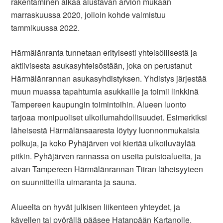
rakentaminen alkaa alustavan arvion mukaan
marraskuussa 2020, jolloin kohde valmistuu
tammikuussa 2022.
Härmälänranta tunnetaan erityisesti yhteisöllisestä ja
aktiivisesta asukasyhteisöstään, joka on perustanut
Härmälänrannan asukasyhdistyksen. Yhdistys järjestää
muun muassa tapahtumia asukkaille ja toimii linkkinä
Tampereen kaupungin toimintoihin. Alueen luonto
tarjoaa monipuoliset ulkoilumahdollisuudet. Esimerkiksi
läheisestä Härmälänsaaresta löytyy luonnonmukaisia
polkuja, ja koko Pyhäjärven voi kiertää ulkoiluväylää
pitkin. Pyhäjärven rannassa on useita puistoalueita, ja
aivan Tampereen Härmälänrannan Tiiran läheisyyteen
on suunnitteilla uimaranta ja sauna.
Alueelta on hyvät julkisen liikenteen yhteydet, ja
kävellen tai pyörällä pääsee Hatanpään Kartanolle,