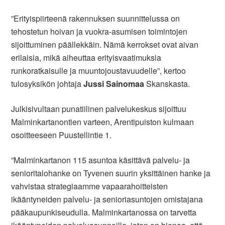
”Erityispiirteenä rakennuksen suunnittelussa on
tehostetun hoivan ja vuokra-asumisen toimintojen
sijoittuminen päällekkäin. Nämä kerrokset ovat aivan
erilaisia, mikä aiheuttaa erityisvaatimuksia
runkoratkaisulle ja muuntojoustavuudelle”, kertoo
tulosyksikön johtaja
Jussi Sainomaa
Skanskasta.
Julkisivultaan punatiilinen palvelukeskus sijoittuu
Malminkartanontien varteen, Arentipuiston kulmaan
osoitteeseen Puustellintie 1.
”Malminkartanon 115 asuntoa käsittävä palvelu- ja
senioritalohanke on Tyvenen suurin yksittäinen hanke ja
vahvistaa strategiaamme vapaarahoitteisten
ikääntyneiden palvelu- ja senioriasuntojen omistajana
pääkaupunkiseudulla. Malminkartanossa on tarvetta