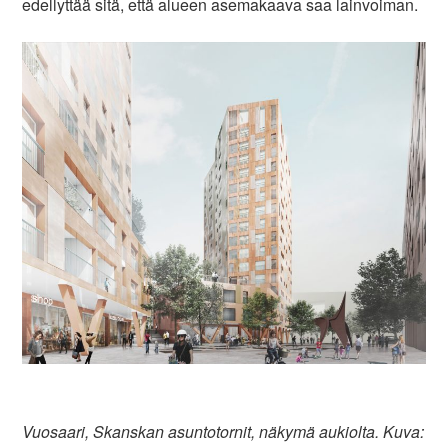
edellyttää sitä, että alueen asemakaava saa lainvoiman.
Vuosaari, Skanskan asuntotornit, näkymä aukiolta. Kuva: