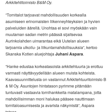
Arkkitehtitoimisto B&M Oy.
”Tornitalot tarjoavat mahdollisuuden korkealla
asumiseen erinomaisten liikenneyhteyksien ja hyvien
palveluiden äärellä. Unohtaa ei sovi myöskään vain
muutaman sadan metrin päässä sijaitsevaa
Aurinkolahden uimarantaa eikä Uutelan alueen
tarjoamia ulkoilu- ja liikuntamahdollisuuksia”, kertoo
Skanska Kotien aluejohtaja
Juhani Aspara
.
”Hanke edustaa korkeatasoista arkkitehtuuria ja erottuu
varmasti näyttävyydellään alueen muista kohteista.
Kaavasuunnittelusta on vastannut Arkkitehtuuritoimisto B
& M Oy. Asuntojen hintatason pyrimme pitämään
tuntuvasti vastaavia tornihankkeita matalampana, jotta
mahdollisimman moni halukas pääsee nauttimaan
tornitaloasumisesta ja avarista näkymistä”, Aspara
toteaa.