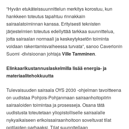
”Hyvän etukäteissuunnittelun merkitys korostuu, kun
hankkeen toteutus tapahtuu rinnakkain
sairaalatoiminnan kanssa. Erityisesti teknisten
järjestelmien toteutus edellyttää tarkkaa suunnittelua,
jotta sairaalan normaali ja keskeytyksetön toiminta
voidaan rakentamisvaiheessa turvata”, sanoo Caverionin
Suomi -divisioonan johtaja
Ville Tamminen
.
Elinkaarikustannuslaskelmilla lisää energia- ja
materiaalitehokkuutta
Tulevaisuuden sairaala OYS 2030 -ohjelman tavoitteena
on uudistaa Pohjois-Pohjanmaan sairaanhoitopiirin
sairaaloiden toimintaa ja prosesseja. Osana tätä
uudistusta toteutetaan yliopistolliselle sairaalalle
nykyaikaiseen erikoissairaanhoitoon soveltuvat tilat
potilaiden parhaaksi. Tilat suunnitellaan