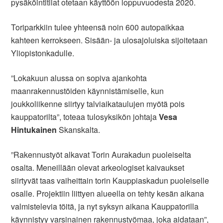
pysäköintitilat otetaan käyttöön loppuvuodesta 2020.
Toriparkkiin tulee yhteensä noin 600 autopaikkaa
kahteen kerrokseen. Sisään- ja ulosajoluiska sijoitetaan
Yliopistonkadulle.
”Lokakuun alussa on sopiva ajankohta
maanrakennustöiden käynnistämiselle, kun
joukkoliikenne siirtyy talviaikataulujen myötä pois
kauppatorilta”, toteaa tulosyksikön johtaja
Vesa
Hintukainen
Skanskalta.
”Rakennustyöt alkavat Torin Aurakadun puoleiselta
osalta. Meneillään olevat arkeologiset kaivaukset
siirtyvät taas vaiheittain torin Kauppiaskadun puoleiselle
osalle. Projektiin liittyen alueella on tehty kesän aikana
valmistelevia töitä, ja nyt syksyn aikana Kauppatorilla
käynnistyy varsinainen rakennustyömaa, joka aidataan”,