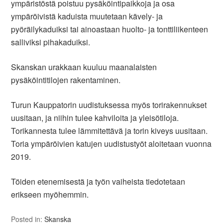
ympäristöstä poistuu pysäköintipaikkoja ja osa
ympäröivistä kaduista muutetaan kävely- ja
pyöräilykaduiksi tai ainoastaan huolto- ja tonttiliikenteen
salliviksi pihakaduiksi.
Skanskan urakkaan kuuluu maanalaisten
pysäköintitilojen rakentaminen.
Turun Kauppatorin uudistuksessa myös torirakennukset
uusitaan, ja niihin tulee kahviloita ja yleisötiloja.
Torikannesta tulee lämmitettävä ja torin kiveys uusitaan.
Toria ympäröivien katujen uudistustyöt aloitetaan vuonna
2019.
Töiden etenemisestä ja työn vaiheista tiedotetaan
erikseen myöhemmin.
Posted in:
Skanska