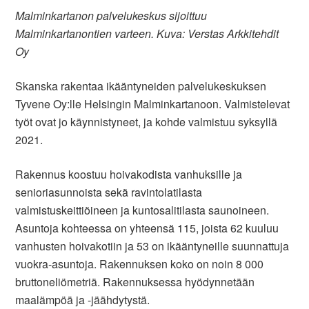
Malminkartanon palvelukeskus sijoittuu
Malminkartanontien varteen. Kuva: Verstas Arkkitehdit
Oy
Skanska rakentaa ikääntyneiden palvelukeskuksen
Tyvene Oy:lle Helsingin Malminkartanoon. Valmistelevat
työt ovat jo käynnistyneet, ja kohde valmistuu syksyllä
2021.
Rakennus koostuu hoivakodista vanhuksille ja
senioriasunnoista sekä ravintolatilasta
valmistuskeittiöineen ja kuntosalitilasta saunoineen.
Asuntoja kohteessa on yhteensä 115, joista 62 kuuluu
vanhusten hoivakotiin ja 53 on ikääntyneille suunnattuja
vuokra-asuntoja. Rakennuksen koko on noin 8 000
bruttoneliömetriä. Rakennuksessa hyödynnetään
maalämpöä ja -jäähdytystä.