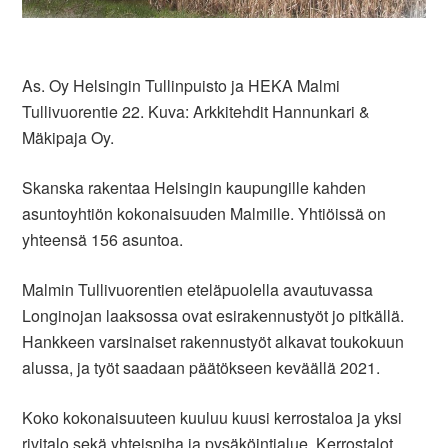
As. Oy Helsingin Tullinpuisto ja HEKA Malmi
Tullivuorentie 22. Kuva: Arkkitehdit Hannunkari &
Mäkipaja Oy.
Skanska rakentaa Helsingin kaupungille kahden
asuntoyhtiön kokonaisuuden Malmille. Yhtiöissä on
yhteensä 156 asuntoa.
Malmin Tullivuorentien eteläpuolella avautuvassa
Longinojan laaksossa ovat esirakennustyöt jo pitkällä.
Hankkeen varsinaiset rakennustyöt alkavat toukokuun
alussa, ja työt saadaan päätökseen keväällä 2021.
Koko kokonaisuuteen kuuluu kuusi kerrostaloa ja yksi
rivitalo sekä yhteispiha ja pysäköintialue. Kerrostalot