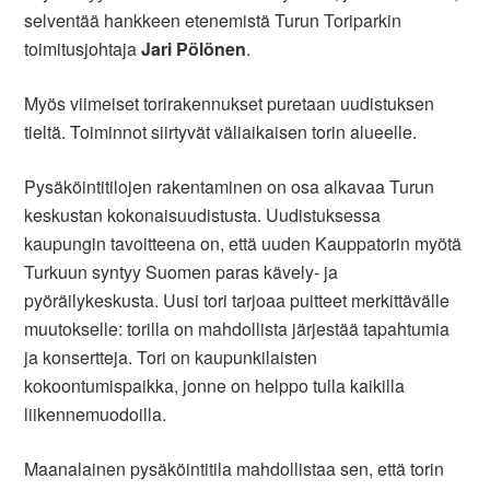
selventää hankkeen etenemistä Turun Toriparkin
toimitusjohtaja
Jari Pölönen
.
Myös viimeiset torirakennukset puretaan uudistuksen
tieltä. Toiminnot siirtyvät väliaikaisen torin alueelle.
Pysäköintitilojen rakentaminen on osa alkavaa Turun
keskustan kokonaisuudistusta. Uudistuksessa
kaupungin tavoitteena on, että uuden Kauppatorin myötä
Turkuun syntyy Suomen paras kävely- ja
pyöräilykeskusta. Uusi tori tarjoaa puitteet merkittävälle
muutokselle: torilla on mahdollista järjestää tapahtumia
ja konsertteja. Tori on kaupunkilaisten
kokoontumispaikka, jonne on helppo tulla kaikilla
liikennemuodoilla.
Maanalainen pysäköintitila mahdollistaa sen, että torin