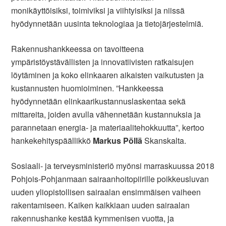
monikäyttöisiksi, toimiviksi ja viihtyisiksi ja niissä
hyödynnetään uusinta teknologiaa ja tietojärjestelmiä.
Rakennushankkeessa on tavoitteena
ympäristöystävällisten ja innovatiivisten ratkaisujen
löytäminen ja koko elinkaaren aikaisten vaikutusten ja
kustannusten huomioiminen. ”Hankkeessa
hyödynnetään elinkaarikustannuslaskentaa sekä
mittareita, joiden avulla vähennetään kustannuksia ja
parannetaan energia- ja materiaalitehokkuutta”, kertoo
hankekehityspäällikkö
Markus Pöllä
Skanskalta.
Sosiaali- ja terveysministeriö myönsi marraskuussa 2018
Pohjois-Pohjanmaan sairaanhoitopiirille poikkeusluvan
uuden yliopistollisen sairaalan ensimmäisen vaiheen
rakentamiseen. Kaiken kaikkiaan uuden sairaalan
rakennushanke kestää kymmenisen vuotta, ja