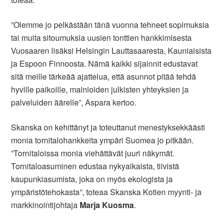
”Olemme jo pelkästään tänä vuonna tehneet sopimuksia
tai muita sitoumuksia uusien tonttien hankkimisesta
Vuosaaren lisäksi Helsingin Lauttasaaresta, Kauniaisista
ja Espoon Finnoosta. Nämä kaikki sijainnit edustavat
sitä meille tärkeää ajattelua, että asunnot pitää tehdä
hyville paikoille, mainioiden julkisten yhteyksien ja
palveluiden äärelle”, Aspara kertoo.
Skanska on kehittänyt ja toteuttanut menestyksekkäästi
monia tornitalohankkeita ympäri Suomea jo pitkään.
”Tornitaloissa monia viehättävät juuri näkymät.
Tornitaloasuminen edustaa nykyaikaista, tiivistä
kaupunkiasumista, joka on myös ekologista ja
ympäristötehokasta”, toteaa Skanska Kotien myynti- ja
markkinointijohtaja
Marja Kuosma
.