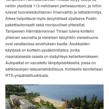
neliön yksiöistä 113-neliöiseen perheasuntoon, ja niihin
tulevat huoneistokohtainen ilmanvaihto ja lattialämmitys.
Arkea helpottavat myös taloyhtiössä sijaitseva Postin
pakettiautomaatti sekä monipuoliset yhteistilat.
Tampereen Härmälänrannan Tiiraan tuleva korttelin
yhteinen saunatila ja viereisen taloyhtiön vierashuone
ovat varattavissa sovelluksen kautta. Asukkaiden
käytössä on korttelin pysäköintilaitos, jonka
maanalaisesta osasta on sisäyhteys kellarikerrokseen.
Autopaikat on varustettu lämpöpistokkeella, jossa on
sähköautojen latausmahdollisuus. Kohteelle tavoitellaan
RTS-ympäristöluokitusta.