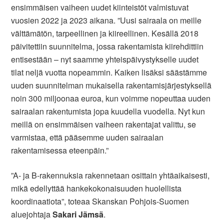
ensimmäisen vaiheen uudet kiinteistöt valmistuvat
vuosien 2022 ja 2023 aikana. ”Uusi sairaala on meille
välttämätön, tarpeellinen ja kiireellinen. Kesällä 2018
päivitettiin suunnitelma, jossa rakentamista kiirehdittiin
entisestään – nyt saamme yhteispäivystykselle uudet
tilat neljä vuotta nopeammin. Kaiken lisäksi säästämme
uuden suunnitelman mukaisella rakentamisjärjestyksellä
noin 300 miljoonaa euroa, kun voimme nopeuttaa uuden
sairaalan rakentumista jopa kuudella vuodella. Nyt kun
meillä on ensimmäisen vaiheen rakentajat valittu, se
varmistaa, että pääsemme uuden sairaalan
rakentamisessa eteenpäin.”
”A- ja B-rakennuksia rakennetaan osittain yhtäaikaisesti,
mikä edellyttää hankekokonaisuuden huolellista
koordinaatiota”, toteaa Skanskan Pohjois-Suomen
aluejohtaja
Sakari Jämsä
.