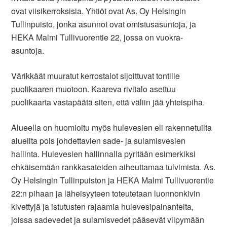
ovat viisikerroksisia. Yhtiöt ovat As. Oy Helsingin
Tullinpuisto, jonka asunnot ovat omistusasuntoja, ja
HEKA Malmi Tullivuorentie 22, jossa on vuokra-
asuntoja.
Värikkäät muuratut kerrostalot sijoittuvat tontille
puolikaaren muotoon. Kaareva rivitalo asettuu
puolikaarta vastapäätä siten, että väliin jää yhteispiha.
Alueella on huomioitu myös hulevesien eli rakennetuilta
alueilta pois johdettavien sade- ja sulamisvesien
hallinta. Hulevesien hallinnalla pyritään esimerkiksi
ehkäisemään rankkasateiden aiheuttamaa tulvimista. As.
Oy Helsingin Tullinpuiston ja HEKA Malmi Tullivuorentie
22:n pihaan ja läheisyyteen toteutetaan luonnonkivin
kivettyjä ja istutusten rajaamia hulevesipainanteita,
joissa sadevedet ja sulamisvedet pääsevät viipymään