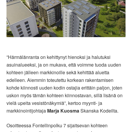
”Härmälänranta on kehittynyt hienoksi ja halutuksi
asuinalueeksi, ja on mukava, että voimme tuoda uuden
kohteen jälleen markkinoille sekä kehittää aluetta
edelleen. Aiemmin toteutettu korkean rakentamisen
kohde kiinnosti uuden kodin ostajia erittäin paljon, joten
uskon myös tämän kohteen kiinnostavan, sillä lisänä on
vielä upeita vesistönäkymiä”, kertoo myynti- ja
markkinointijohtaja
Marja Kuosma
Skanska Kodeilta.
Osoitteessa Fontellinpolku 7 sijaitsevan kohteen