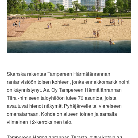
Skanska rakentaa Tampereen Härmälänrannan
rantarivistöön toisen kohteen, jonka ennakkomarkkinointi
on käynnistynyt. As. Oy Tampereen Härmälänrannan
Tiira -nimiseen taloyhtiöön tulee 70 asuntoa, joista
avautuvat hienot näkymät Pyhäjärvelle tai viereiseen
omenatarhaan. Kohde on alueen toinen ja samalla
viimeinen 12-kerroksinen talo.
Tampereen Härmälänrannan Tiirasta löytyy koteja 32