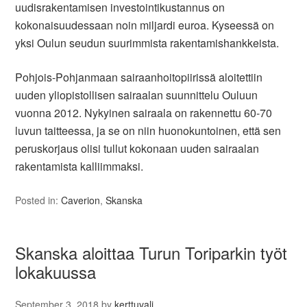
uudisrakentamisen investointikustannus on
kokonaisuudessaan noin miljardi euroa. Kyseessä on
yksi Oulun seudun suurimmista rakentamishankkeista.
Pohjois-Pohjanmaan sairaanhoitopiirissä aloitettiin
uuden yliopistollisen sairaalan suunnittelu Ouluun
vuonna 2012. Nykyinen sairaala on rakennettu 60-70
luvun taitteessa, ja se on niin huonokuntoinen, että sen
peruskorjaus olisi tullut kokonaan uuden sairaalan
rakentamista kalliimmaksi.
Posted in:
Caverion
,
Skanska
Skanska aloittaa Turun Toriparkin työt
lokakuussa
September 3, 2018
by
kerttuvali