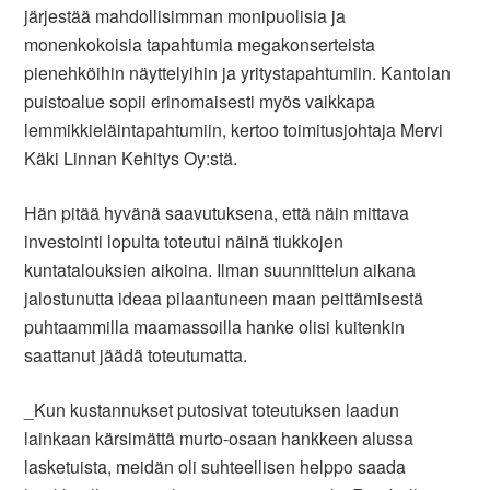
järjestää mahdollisimman monipuolisia ja
monenkokoisia tapahtumia megakonserteista
pienehköihin näyttelyihin ja yritystapahtumiin. Kantolan
puistoalue sopii erinomaisesti myös vaikkapa
lemmikkieläintapahtumiin, kertoo toimitusjohtaja Mervi
Käki Linnan Kehitys Oy:stä.
Hän pitää hyvänä saavutuksena, että näin mittava
investointi lopulta toteutui näinä tiukkojen
kuntatalouksien aikoina. Ilman suunnittelun aikana
jalostunutta ideaa pilaantuneen maan peittämisestä
puhtaammilla maamassoilla hanke olisi kuitenkin
saattanut jäädä toteutumatta.
_Kun kustannukset putosivat toteutuksen laadun
lainkaan kärsimättä murto-osaan hankkeen alussa
lasketuista, meidän oli suhteellisen helppo saada