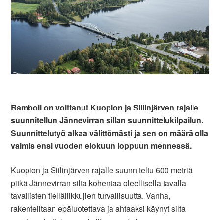
Ramboll on voittanut Kuopion ja Siilinjärven rajalle
suunnitellun Jännevirran sillan suunnittelukilpailun.
Suunnittelutyö alkaa välittömästi ja sen on määrä olla
valmis ensi vuoden elokuun loppuun mennessä.
Kuopion ja Siilinjärven rajalle suunniteltu 600 metriä
pitkä Jännevirran silta kohentaa oleellisella tavalla
tavallisten tielläliikkujien turvallisuutta. Vanha,
rakenteiltaan epäluotettava ja ahtaaksi käynyt silta