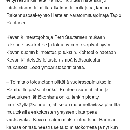
toistamiseen toimitilaratkaisun toteuttajana, kertoo
Rakennusosakeyhtiö Hartelan varatoimitusjohtaja Tapio
Rantanen.
Kevan kiinteistöjohtaja Petri Suutarisen mukaan
rakennettava kohde ja toteutusmuoto sopivat hyvin
Kevan suoriin kiinteistösijoituksiin. Kohteelle haetaan
Kevan kiinteistösijoitusten ympäristöstrategian
mukaisesti Leed-ympäristösertifiointia.
– Toimitalo toteutetaan pitkällä vuokrasopimuksella
Rambollin pääkonttoriksi. Kohteen suunnittelun ja
toteutuksen lähtökohtana on kuitenkin pidetty
monikäyttäjäkohdetta, eli se on muunnettavissa pienillä
muutoksilla erikokoisten yritysten tilatarpeita
vastaavaksi. Keva on aiemminkin toteuttanut Hartelan
kanssa onnistuneesti useita toimistokohteita ja nyt kun