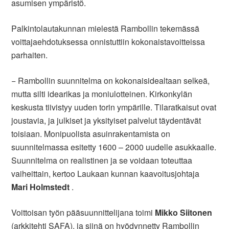
asumisen ympäristö.
Palkintolautakunnan mielestä Rambollin tekemässä
voittajaehdotuksessa onnistuttiin kokonaistavoitteissa
parhaiten.
− Rambollin suunnitelma on kokonaisidealtaan selkeä,
mutta silti idearikas ja moniulotteinen. Kirkonkylän
keskusta tiivistyy uuden torin ympärille. Tilaratkaisut ovat
joustavia, ja julkiset ja yksityiset palvelut täydentävät
toisiaan. Monipuolista asuinrakentamista on
suunnitelmassa esitetty 1600 – 2000 uudelle asukkaalle.
Suunnitelma on realistinen ja se voidaan toteuttaa
vaiheittain, kertoo Laukaan kunnan kaavoitusjohtaja
Mari Holmstedt
.
Voittoisan työn pääsuunnittelijana toimi
Mikko Siitonen
(arkkitehti SAFA), ja siinä on hyödynnetty Rambollin