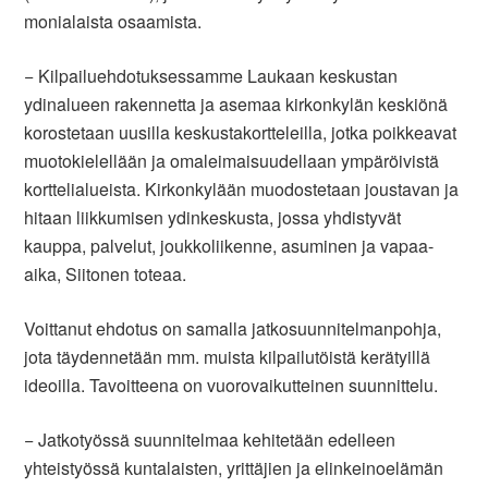
monialaista osaamista.
− Kilpailuehdotuksessamme Laukaan keskustan
ydinalueen rakennetta ja asemaa kirkonkylän keskiönä
korostetaan uusilla keskustakortteleilla, jotka poikkeavat
muotokielellään ja omaleimaisuudellaan ympäröivistä
korttelialueista. Kirkonkylään muodostetaan joustavan ja
hitaan liikkumisen ydinkeskusta, jossa yhdistyvät
kauppa, palvelut, joukkoliikenne, asuminen ja vapaa-
aika, Siitonen toteaa.
Voittanut ehdotus on samalla jatkosuunnitelmanpohja,
jota täydennetään mm. muista kilpailutöistä kerätyillä
ideoilla. Tavoitteena on vuorovaikutteinen suunnittelu.
− Jatkotyössä suunnitelmaa kehitetään edelleen
yhteistyössä kuntalaisten, yrittäjien ja elinkeinoelämän