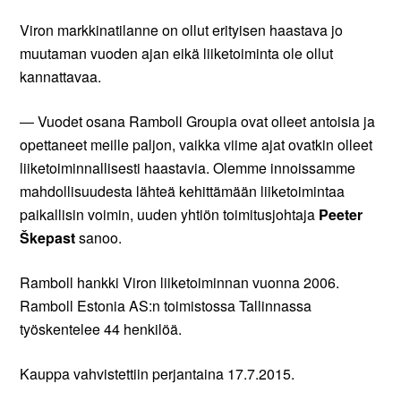
Viron markkinatilanne on ollut erityisen haastava jo
muutaman vuoden ajan eikä liiketoiminta ole ollut
kannattavaa.
― Vuodet osana Ramboll Groupia ovat olleet antoisia ja
opettaneet meille paljon, vaikka viime ajat ovatkin olleet
liiketoiminnallisesti haastavia. Olemme innoissamme
mahdollisuudesta lähteä kehittämään liiketoimintaa
paikallisin voimin, uuden yhtiön toimitusjohtaja
Peeter
Škepast
sanoo.
Ramboll hankki Viron liiketoiminnan vuonna 2006.
Ramboll Estonia AS:n toimistossa Tallinnassa
työskentelee 44 henkilöä.
Kauppa vahvistettiin perjantaina 17.7.2015.