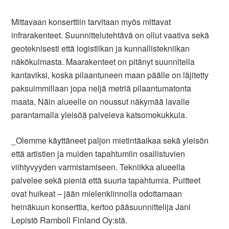
Mittavaan konserttiin tarvitaan myös mittavat
infrarakenteet. Suunnittelutehtävä on ollut vaativa sekä
geoteknisesti että logistiikan ja kunnallistekniikan
näkökulmasta. Maarakenteet on pitänyt suunnitella
kantaviksi, koska pilaantuneen maan päälle on läjitetty
paksuimmillaan jopa neljä metriä pilaantumatonta
maata. Näin alueelle on noussut näkymää lavalle
parantamalla yleisöä palveleva katsomokukkula.
_Olemme käyttäneet paljon mietintäaikaa sekä yleisön
että artistien ja muiden tapahtumiin osallistuvien
viihtyvyyden varmistamiseen. Tekniikka alueella
palvelee sekä pieniä että suuria tapahtumia. Puitteet
ovat huikeat – jään mielenkiinnolla odottamaan
heinäkuun konserttia, kertoo pääsuunnittelija Jani
Lepistö Ramboll Finland Oy:stä.