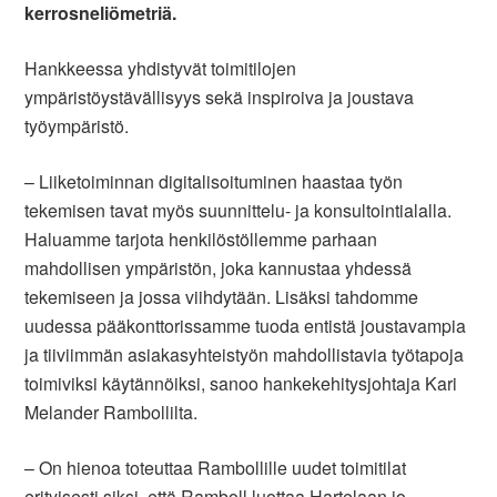
kerrosneliömetriä.
Hankkeessa yhdistyvät toimitilojen
ympäristöystävällisyys sekä inspiroiva ja joustava
työympäristö.
– Liiketoiminnan digitalisoituminen haastaa työn
tekemisen tavat myös suunnittelu- ja konsultointialalla.
Haluamme tarjota henkilöstöllemme parhaan
mahdollisen ympäristön, joka kannustaa yhdessä
tekemiseen ja jossa viihdytään. Lisäksi tahdomme
uudessa pääkonttorissamme tuoda entistä joustavampia
ja tiiviimmän asiakasyhteistyön mahdollistavia työtapoja
toimiviksi käytännöiksi, sanoo hankekehitysjohtaja Kari
Melander Rambollilta.
– On hienoa toteuttaa Rambollille uudet toimitilat
erityisesti siksi, että Ramboll luottaa Hartelaan jo