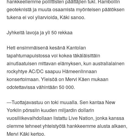
hankkeellemme poliittisten päättäjien tuki. Rambollin
geoteknistä ja muuta osaamista myönteisen päätöksen
tukena ei voi yliarvioida, Käki sanoo.
Jyhkeitä lavoja ja yli 50 rekkaa
Heti ensimmäisenä kesänä Kantolan
tapahtumapuistossa voi kokea täkäläisittäin
ainutlaatuisen mittavan elämyksen, kun australialainen
rockyhtye AC/DC saapuu Hämeenlinnaan
konsertoimaan. Yleisöä on Mervi Käen mukaan
odotettavissa vähintään 50 000.
―Tuottajavastuu on toki muualla. Sen kantaa New
Yorkiin pörssiin kuuden miljardin dollarin
vuosiliikevaihdollaan listattu Live Nation, jonka kanssa
olemme tehneet yhteistyötä hankkeemme alusta alkaen,
Mervi Käki kertoo.