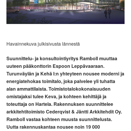
Havainnekuva julkisivusta lännestä
Suunnittelu- ja konsultointiyritys Ramboll muuttaa
uuteen pääkonttorin Espoon Leppävaaraan.
Turunväylän ja Kehä I:n yhteyteen nousee moderni ja
energiatehokas toimitalo, joka palvelee yli tuhatta
alan ammattilaista. Toimistotalokokonaisuuden
omistajaksi tulee Keva, ja kohteen kehittäjä ja
toteuttaja on Hartela. Rakennuksen suunnittelee
arkkitehtitoimisto Cederqvist & Jäntti Arkkitehdit Oy.
Ramboll vastaa kohteen muusta suunnittelusta.
Uutta rakennuskantaa nousee noin 19 000