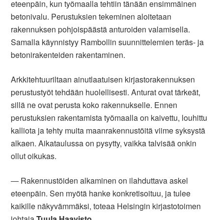
eteenpäin, kun työmaalla tehtiin tänään ensimmäinen
betonivalu. Perustuksien tekeminen aloitetaan
rakennuksen pohjoispäästä anturoiden valamisella.
Samalla käynnistyy Rambollin suunnittelemien teräs- ja
betonirakenteiden rakentaminen.
Arkkitehtuuriltaan ainutlaatuisen kirjastorakennuksen
perustustyöt tehdään huolellisesti. Anturat ovat tärkeät,
sillä ne ovat perusta koko rakennukselle. Ennen
perustuksien rakentamista työmaalla on kaivettu, louhittu
kalliota ja tehty muita maanrakennustöitä viime syksystä
alkaen. Aikataulussa on pysytty, vaikka talvisää onkin
ollut oikukas.
― Rakennustöiden alkaminen on ilahduttava askel
eteenpäin. Sen myötä hanke konkretisoituu, ja tulee
kaikille näkyvämmäksi, toteaa Helsingin kirjastotoimen
johtaja
Tuula Haavisto
.