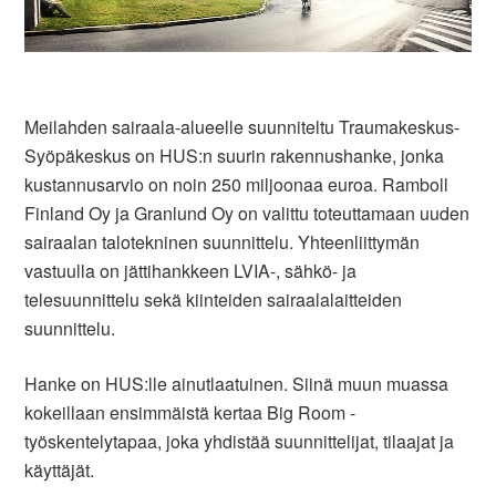
Meilahden sairaala-alueelle suunniteltu Traumakeskus-
Syöpäkeskus on HUS:n suurin rakennushanke, jonka
kustannusarvio on noin 250 miljoonaa euroa. Ramboll
Finland Oy ja Granlund Oy on valittu toteuttamaan uuden
sairaalan talotekninen suunnittelu. Yhteenliittymän
vastuulla on jättihankkeen LVIA-, sähkö- ja
telesuunnittelu sekä kiinteiden sairaalalaitteiden
suunnittelu.
Hanke on HUS:lle ainutlaatuinen. Siinä muun muassa
kokeillaan ensimmäistä kertaa Big Room -
työskentelytapaa, joka yhdistää suunnittelijat, tilaajat ja
käyttäjät.