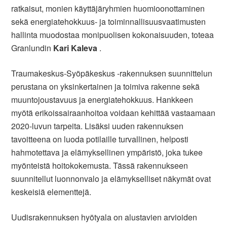
ratkaisut, monien käyttäjäryhmien huomioonottaminen
sekä energiatehokkuus- ja toiminnallisuusvaatimusten
hallinta muodostaa monipuolisen kokonaisuuden, toteaa
Granlundin
Kari Kaleva
.
Traumakeskus-Syöpäkeskus -rakennuksen suunnittelun
perustana on yksinkertainen ja toimiva rakenne sekä
muuntojoustavuus ja energiatehokkuus. Hankkeen
myötä erikoissairaanhoitoa voidaan kehittää vastaamaan
2020-luvun tarpeita. Lisäksi uuden rakennuksen
tavoitteena on luoda potilaille turvallinen, helposti
hahmotettava ja elämyksellinen ympäristö, joka tukee
myönteistä hoitokokemusta. Tässä rakennukseen
suunnitellut luonnonvalo ja elämykselliset näkymät ovat
keskeisiä elementtejä.
Uudisrakennuksen hyötyala on alustavien arvioiden