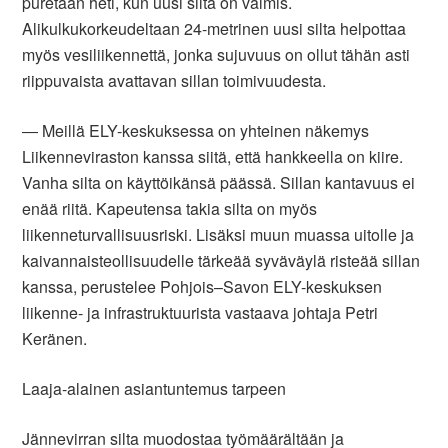
puretaan heti, kun uusi silta on valmis.
Alikulkukorkeudeltaan 24-metrinen uusi silta helpottaa
myös vesiliikennettä, jonka sujuvuus on ollut tähän asti
riippuvaista avattavan sillan toimivuudesta.
― Meillä ELY-keskuksessa on yhteinen näkemys
Liikenneviraston kanssa siitä, että hankkeella on kiire.
Vanha silta on käyttöikänsä päässä. Sillan kantavuus ei
enää riitä. Kapeutensa takia silta on myös
liikenneturvallisuusriski. Lisäksi muun muassa uitolle ja
kaivannaisteollisuudelle tärkeää syväväylä risteää sillan
kanssa, perustelee Pohjois–Savon ELY-keskuksen
liikenne- ja infrastruktuurista vastaava johtaja Petri
Keränen.
Laaja-alainen asiantuntemus tarpeen
Jännevirran silta muodostaa työmäärältään ja