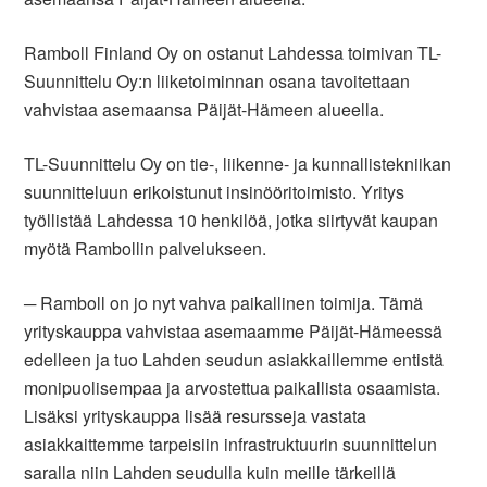
Ramboll Finland Oy on ostanut Lahdessa toimivan TL-
Suunnittelu Oy:n liiketoiminnan osana tavoitettaan
vahvistaa asemaansa Päijät-Hämeen alueella.
TL-Suunnittelu Oy on tie-, liikenne- ja kunnallistekniikan
suunnitteluun erikoistunut insinööritoimisto. Yritys
työllistää Lahdessa 10 henkilöä, jotka siirtyvät kaupan
myötä Rambollin palvelukseen.
─ Ramboll on jo nyt vahva paikallinen toimija. Tämä
yrityskauppa vahvistaa asemaamme Päijät-Hämeessä
edelleen ja tuo Lahden seudun asiakkaillemme entistä
monipuolisempaa ja arvostettua paikallista osaamista.
Lisäksi yrityskauppa lisää resursseja vastata
asiakkaittemme tarpeisiin infrastruktuurin suunnittelun
saralla niin Lahden seudulla kuin meille tärkeillä