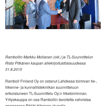
Rambollin Markku Moilanen (oik.) ja TL-Suunnittelun
Risto Pitkänen kaupan allekirjoitustilaisuudessa
31.8.2015
Ramboll Finland Oy on ostanut Lahdessa toimivan tie-,
liikenne- ja kunnallistekniikan suunnitteluun
erikoistuneen TL-Suunnittelu Oy:n liiketoiminnan.
Yrityskauppa on osa Rambollin tavoitetta vahvistaa
asemaansa Päijät-Hämeen alueella.