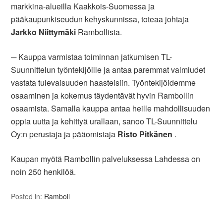
markkina-alueilla Kaakkois-Suomessa ja
pääkaupunkiseudun kehyskunnissa, toteaa johtaja
Jarkko Niittymäki
Rambollista.
─ Kauppa varmistaa toiminnan jatkumisen TL-
Suunnittelun työntekijöille ja antaa paremmat valmiudet
vastata tulevaisuuden haasteisiin. Työntekijöidemme
osaaminen ja kokemus täydentävät hyvin Rambollin
osaamista. Samalla kauppa antaa heille mahdollisuuden
oppia uutta ja kehittyä urallaan, sanoo TL-Suunnittelu
Oy:n perustaja ja pääomistaja
Risto Pitkänen
.
Kaupan myötä Rambollin palveluksessa Lahdessa on
noin 250 henkilöä.
Posted in:
Ramboll