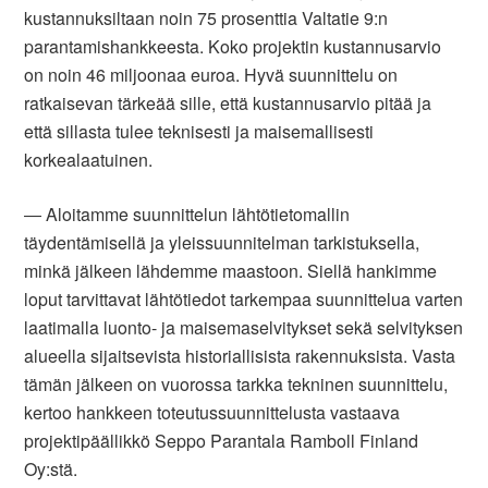
kustannuksiltaan noin 75 prosenttia Valtatie 9:n
parantamishankkeesta. Koko projektin kustannusarvio
on noin 46 miljoonaa euroa. Hyvä suunnittelu on
ratkaisevan tärkeää sille, että kustannusarvio pitää ja
että sillasta tulee teknisesti ja maisemallisesti
korkealaatuinen.
― Aloitamme suunnittelun lähtötietomallin
täydentämisellä ja yleissuunnitelman tarkistuksella,
minkä jälkeen lähdemme maastoon. Siellä hankimme
loput tarvittavat lähtötiedot tarkempaa suunnittelua varten
laatimalla luonto- ja maisemaselvitykset sekä selvityksen
alueella sijaitsevista historiallisista rakennuksista. Vasta
tämän jälkeen on vuorossa tarkka tekninen suunnittelu,
kertoo hankkeen toteutussuunnittelusta vastaava
projektipäällikkö Seppo Parantala Ramboll Finland
Oy:stä.