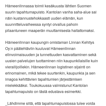
Hämeenlinnassa toimii kesäkuusta lähtien Suomen
suurin tapahtumapuisto. Kantolan vanha saha-alue sai
näin kustannustehokkaasti uuden elämän, kun
suunnitteluvaiheessa syntyi oivallus pahoin
pilaantuneen maaperän muuttamisesta haitattomaksi.
Hämeenlinnan kaupungin omistaman Linnan Kehitys
Oy:n päätehtäviin kuuluvat Hämeenlinnan
elinvoimaisuuden ja tunnettuuden kasvattaminen sekä
uusien palvelujen tuottaminen niin kaupunkilaisille kuin
vierailijoillekin. Hämeenlinnan logistinen sijainti on
erinomainen, mikä tekee suurtenkin, kaupunkia ja sen
imagoa kehittävien tapahtumien järjestämisen
mielekkääksi. Toukokuussa valmistunut Kantolan
tapahtumapuisto on tästä edustava esimerkki.
_Lähdimme siitä, että tapahtumapuistossa tulee voida