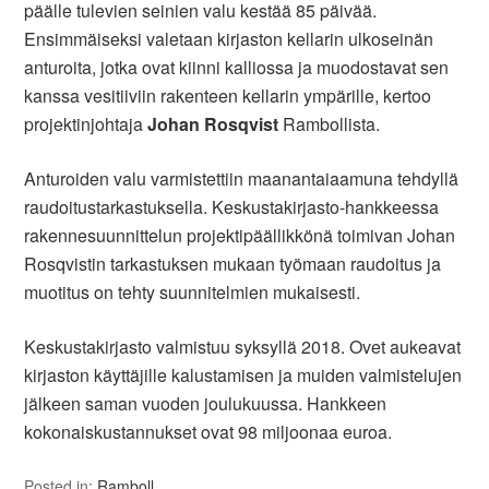
päälle tulevien seinien valu kestää 85 päivää.
Ensimmäiseksi valetaan kirjaston kellarin ulkoseinän
anturoita, jotka ovat kiinni kalliossa ja muodostavat sen
kanssa vesitiiviin rakenteen kellarin ympärille, kertoo
projektinjohtaja
Johan Rosqvist
Rambollista.
Anturoiden valu varmistettiin maanantaiaamuna tehdyllä
raudoitustarkastuksella. Keskustakirjasto-hankkeessa
rakennesuunnittelun projektipäällikkönä toimivan Johan
Rosqvistin tarkastuksen mukaan työmaan raudoitus ja
muotitus on tehty suunnitelmien mukaisesti.
Keskustakirjasto valmistuu syksyllä 2018. Ovet aukeavat
kirjaston käyttäjille kalustamisen ja muiden valmistelujen
jälkeen saman vuoden joulukuussa. Hankkeen
kokonaiskustannukset ovat 98 miljoonaa euroa.
Posted in:
Ramboll