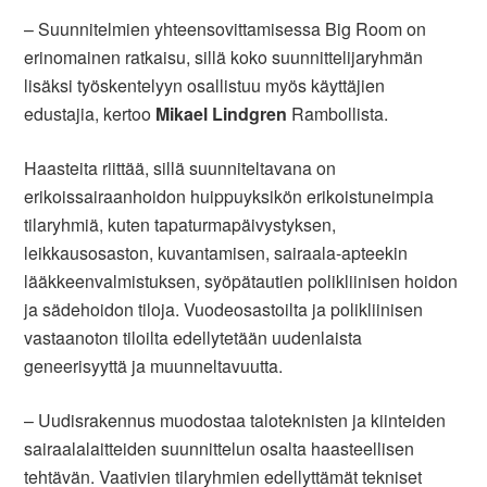
– Suunnitelmien yhteensovittamisessa Big Room on
erinomainen ratkaisu, sillä koko suunnittelijaryhmän
lisäksi työskentelyyn osallistuu myös käyttäjien
edustajia, kertoo
Mikael Lindgren
Rambollista.
Haasteita riittää, sillä suunniteltavana on
erikoissairaanhoidon huippuyksikön erikoistuneimpia
tilaryhmiä, kuten tapaturmapäivystyksen,
leikkausosaston, kuvantamisen, sairaala-apteekin
lääkkeenvalmistuksen, syöpätautien polikliinisen hoidon
ja sädehoidon tiloja. Vuodeosastoilta ja polikliinisen
vastaanoton tiloilta edellytetään uudenlaista
geneerisyyttä ja muunneltavuutta.
– Uudisrakennus muodostaa taloteknisten ja kiinteiden
sairaalalaitteiden suunnittelun osalta haasteellisen
tehtävän. Vaativien tilaryhmien edellyttämät tekniset