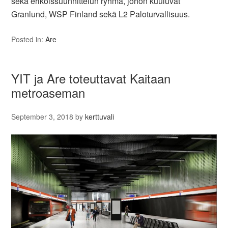
sekä erikoissuunnittelun ryhmä, johon kuuluvat
Granlund, WSP Finland sekä L2 Paloturvallisuus.
Posted in:
Are
YIT ja Are toteuttavat Kaitaan
metroaseman
September 3, 2018
by
kerttuvali