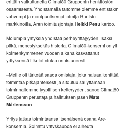
erittäin vaikuttuneita Climat80 Gruppenin henkilöstön
osaamisesta. Yhdistämällä taitomme olemme entistäkin
vahvempi ja monipuolisempi toimija Ruotsin
markkinoilla, Aren toimitusjohtaja
Heikki Pesu
kertoo.
Molempia yrityksiä yhdistää perheyrittäjyyden lisäksi
pitkä, menestyksekäs historia. Climat80-konserni on yli
kolmenkymmenen vuoden aikana kasvattanut
yrityksensä liiketoimintaa onnistuneesti.
–Meille oli tärkeää saada omistaja, joka haluaa kehittää
toimintaa pitkäjänteisesti ja sitoutuu säilyttämään
toiminnallemme tyypillisen ketteryyden, sanoo Climat80
Gruppenin perustaja ja hallituksen jäsen
Mats
Mårtensson
.
Yritys jatkaa toimintaansa itsenäisenä osana Are-
konsernia. Solmittu yrityskauppa ei aiheuta