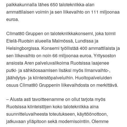
paikkakunnalla lähes 650 talotekniikka-alan
ammattilaisen voimin ja sen liikevaihto on 111 miljoonaa
euroa.
Climat80 Gruppen on talotekniikkakonserni, joka toimii
Etelä-Ruotsin alueella Malmössä, Lundissa ja
Helsingborgissa. Konserni työllistää 400 ammattilaista ja
sen liikevaihto on noin 66 miljoonaa euroa. Yritysoston
ansiosta Aren palveluvalikoima Ruotsissa laajenee
putki- ja sähköosaamisen lisäksi myös ilmanvaihto-,
jäähdytys- ja kiinteistöpalveluihin. Huoltopalveluiden
osuus Climat80 Gruppenin liikevaihdosta on merkittävä.
– Alusta asti tavoitteenamme on ollut tarjota myös
Ruotsissa kiinteistöjen koko talotekniikka aina
suunnitteluvaiheesta toteutukseen, käyttöönottoon,
jatkuvaan ylläpitoon sekä modernisointiin. Olemme