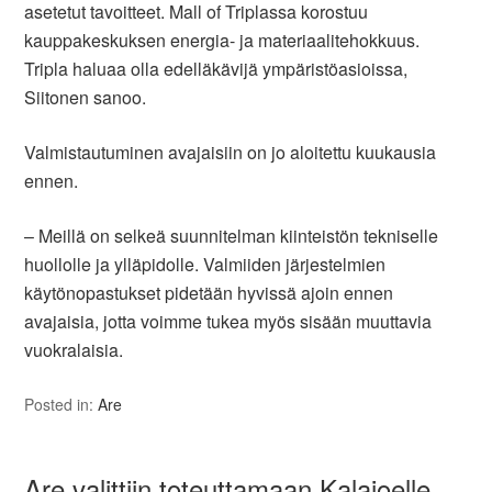
asetetut tavoitteet. Mall of Triplassa korostuu
kauppakeskuksen energia- ja materiaalitehokkuus.
Tripla haluaa olla edelläkävijä ympäristöasioissa,
Siitonen sanoo.
Valmistautuminen avajaisiin on jo aloitettu kuukausia
ennen.
– Meillä on selkeä suunnitelman kiinteistön tekniselle
huollolle ja ylläpidolle. Valmiiden järjestelmien
käytönopastukset pidetään hyvissä ajoin ennen
avajaisia, jotta voimme tukea myös sisään muuttavia
vuokralaisia.
Posted in:
Are
Are valittiin toteuttamaan Kalajoelle