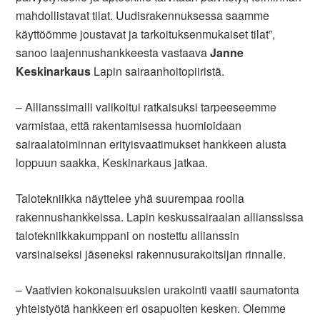
mahdollistavat tilat. Uudisrakennuksessa saamme
käyttöömme joustavat ja tarkoituksenmukaiset tilat”,
sanoo laajennushankkeesta vastaava
Janne
Keskinarkaus
Lapin sairaanhoitopiiristä.
– Allianssimalli valikoitui ratkaisuksi tarpeeseemme
varmistaa, että rakentamisessa huomioidaan
sairaalatoiminnan erityisvaatimukset hankkeen alusta
loppuun saakka, Keskinarkaus jatkaa.
Talotekniikka näyttelee yhä suurempaa roolia
rakennushankkeissa. Lapin keskussairaalan allianssissa
talotekniikkakumppani on nostettu allianssin
varsinaiseksi jäseneksi rakennusurakoitsijan rinnalle.
– Vaativien kokonaisuuksien urakointi vaatii saumatonta
yhteistyötä hankkeen eri osapuolten kesken. Olemme