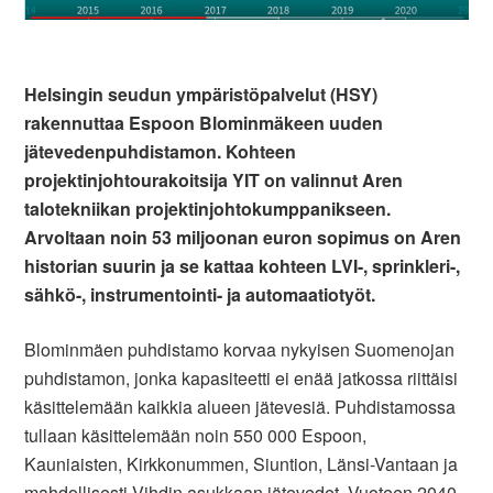
Helsingin seudun ympäristöpalvelut (HSY)
rakennuttaa Espoon Blominmäkeen uuden
jätevedenpuhdistamon. Kohteen
projektinjohtourakoitsija YIT on valinnut Aren
talotekniikan projektinjohtokumppanikseen.
Arvoltaan noin 53 miljoonan euron sopimus on Aren
historian suurin ja se kattaa kohteen LVI-, sprinkleri-,
sähkö-, instrumentointi- ja automaatiotyöt.
Blominmäen puhdistamo korvaa nykyisen Suomenojan
puhdistamon, jonka kapasiteetti ei enää jatkossa riittäisi
käsittelemään kaikkia alueen jätevesiä. Puhdistamossa
tullaan käsittelemään noin 550 000 Espoon,
Kauniaisten, Kirkkonummen, Siuntion, Länsi-Vantaan ja
mahdollisesti Vihdin asukkaan jätevedet. Vuoteen 2040