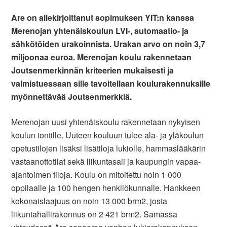
Are on allekirjoittanut sopimuksen YIT:n kanssa
Merenojan yhtenäiskoulun LVI-, automaatio- ja
sähkötöiden urakoinnista. Urakan arvo on noin 3,7
miljoonaa euroa. Merenojan koulu rakennetaan
Joutsenmerkinnän kriteerien mukaisesti ja
valmistuessaan sille tavoitellaan koulurakennuksille
myönnettävää Joutsenmerkkiä.
Merenojan uusi yhtenäiskoulu rakennetaan nykyisen
koulun tontille. Uuteen kouluun tulee ala- ja yläkoulun
opetustilojen lisäksi lisätiloja lukiolle, hammaslääkärin
vastaanottotilat sekä liikuntasali ja kaupungin vapaa-
ajantoimen tiloja. Koulu on mitoitettu noin 1 000
oppilaalle ja 100 hengen henkilökunnalle. Hankkeen
kokonaislaajuus on noin 13 000 brm2, josta
liikuntahallirakennus on 2 421 brm2. Samassa