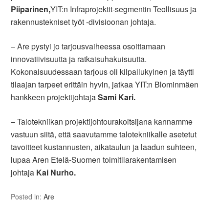
Piiparinen,
YIT:n Infraprojektit-segmentin Teollisuus ja
rakennustekniset työt -divisioonan johtaja.
– Are pystyi jo tarjousvaiheessa osoittamaan
innovatiivisuutta ja ratkaisuhakuisuutta.
Kokonaisuudessaan tarjous oli kilpailukyinen ja täytti
tilaajan tarpeet erittäin hyvin, jatkaa YIT:n Blominmäen
hankkeen projektijohtaja
Sami Kari.
– Talotekniikan projektijohtourakoitsijana kannamme
vastuun siitä, että saavutamme talotekniikalle asetetut
tavoitteet kustannusten, aikataulun ja laadun suhteen,
lupaa Aren Etelä-Suomen toimitilarakentamisen
johtaja
Kai Nurho.
Posted in:
Are