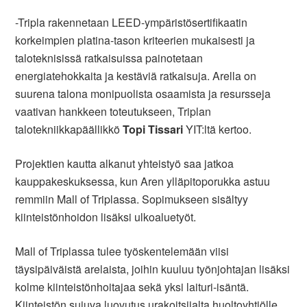
-Tripla rakennetaan LEED-ympäristösertifikaatin
korkeimpien platina-tason kriteerien mukaisesti ja
taloteknisissä ratkaisuissa painotetaan
energiatehokkaita ja kestäviä ratkaisuja. Arella on
suurena talona monipuolista osaamista ja resursseja
vaativan hankkeen toteutukseen, Triplan
talotekniikkapäällikkö
Topi Tissari
YIT:ltä kertoo.
Projektien kautta alkanut yhteistyö saa jatkoa
kauppakeskuksessa, kun Aren ylläpitoporukka astuu
remmiin Mall of Triplassa. Sopimukseen sisältyy
kiinteistönhoidon lisäksi ulkoaluetyöt.
Mall of Triplassa tulee työskentelemään viisi
täysipäiväistä arelaista, joihin kuuluu työnjohtajan lisäksi
kolme kiinteistönhoitajaa sekä yksi laituri-isäntä.
Kiinteistön sujuva luovutus urakoitsijalta huoltoyhtiölle