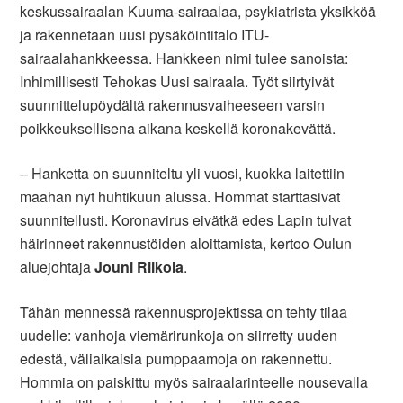
keskussairaalan Kuuma-sairaalaa, psykiatrista yksikköä
ja rakennetaan uusi pysäköintitalo ITU-
sairaalahankkeessa. Hankkeen nimi tulee sanoista:
Inhimillisesti Tehokas Uusi sairaala. Työt siirtyivät
suunnittelupöydältä rakennusvaiheeseen varsin
poikkeuksellisena aikana keskellä koronakevättä.
– Hanketta on suunniteltu yli vuosi, kuokka laitettiin
maahan nyt huhtikuun alussa. Hommat starttasivat
suunnitellusti. Koronavirus eivätkä edes Lapin tulvat
häirinneet rakennustöiden aloittamista, kertoo Oulun
aluejohtaja
Jouni Riikola
.
Tähän mennessä rakennusprojektissa on tehty tilaa
uudelle: vanhoja viemärirunkoja on siirretty uuden
edestä, väliaikaisia pumppaamoja on rakennettu.
Hommia on paiskittu myös sairaalarinteelle nousevalla