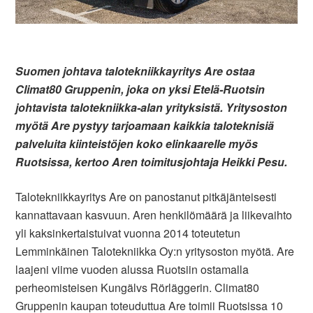
Suomen johtava talotekniikkayritys Are ostaa
Climat80 Gruppenin, joka on yksi Etelä-Ruotsin
johtavista talotekniikka-alan yrityksistä. Yritysoston
myötä Are pystyy tarjoamaan kaikkia taloteknisiä
palveluita kiinteistöjen koko elinkaarelle myös
Ruotsissa, kertoo Aren toimitusjohtaja Heikki Pesu.
Talotekniikkayritys Are on panostanut pitkäjänteisesti
kannattavaan kasvuun. Aren henkilömäärä ja liikevaihto
yli kaksinkertaistuivat vuonna 2014 toteutetun
Lemminkäinen Talotekniikka Oy:n yritysoston myötä. Are
laajeni viime vuoden alussa Ruotsiin ostamalla
perheomisteisen Kungälvs Rörläggerin. Climat80
Gruppenin kaupan toteuduttua Are toimii Ruotsissa 10