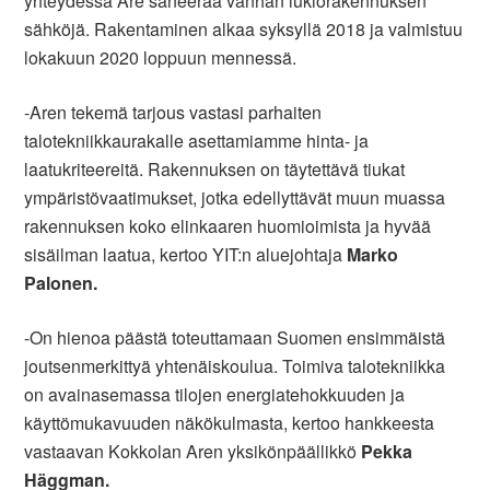
yhteydessä Are saneeraa vanhan lukiorakennuksen
sähköjä. Rakentaminen alkaa syksyllä 2018 ja valmistuu
lokakuun 2020 loppuun mennessä.
-Aren tekemä tarjous vastasi parhaiten
talotekniikkaurakalle asettamiamme hinta- ja
laatukriteereitä. Rakennuksen on täytettävä tiukat
ympäristövaatimukset, jotka edellyttävät muun muassa
rakennuksen koko elinkaaren huomioimista ja hyvää
sisäilman laatua, kertoo YIT:n aluejohtaja
Marko
Palonen.
-On hienoa päästä toteuttamaan Suomen ensimmäistä
joutsenmerkittyä yhtenäiskoulua. Toimiva talotekniikka
on avainasemassa tilojen energiatehokkuuden ja
käyttömukavuuden näkökulmasta, kertoo hankkeesta
vastaavan Kokkolan Aren yksikönpäällikkö
Pekka
Häggman.