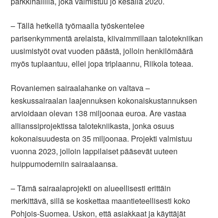
parkkihallilla, joka valmistuu jo kesällä 2020.
– Tällä hetkellä työmaalla työskentelee
parisenkymmentä arelaista, kiivaimmillaan talotekniikan
uusimistyöt ovat vuoden päästä, jolloin henkilömäärä
myös tuplaantuu, ellei jopa triplaannu, Riikola toteaa.
Rovaniemen sairaalahanke on valtava –
keskussairaalan laajennuksen kokonaiskustannuksen
arvioidaan olevan 138 miljoonaa euroa. Are vastaa
allianssiprojektissa talotekniikasta, jonka osuus
kokonaisuudesta on 35 miljoonaa. Projekti valmistuu
vuonna 2023, jolloin lappilaiset pääsevät uuteen
huippumoderniin sairaalaansa.
– Tämä sairaalaprojekti on alueellisesti erittäin
merkittävä, sillä se koskettaa maantieteellisesti koko
Pohjois-Suomea. Uskon, että asiakkaat ja käyttäjät