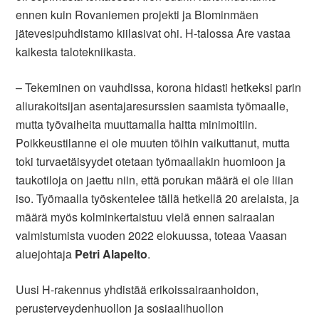
ennen kuin Rovaniemen projekti ja Blominmäen
jätevesipuhdistamo kiilasivat ohi. H-talossa Are vastaa
kaikesta talotekniikasta.
– Tekeminen on vauhdissa, korona hidasti hetkeksi parin
aliurakoitsijan asentajaresurssien saamista työmaalle,
mutta työvaiheita muuttamalla haitta minimoitiin.
Poikkeustilanne ei ole muuten töihin vaikuttanut, mutta
toki turvaetäisyydet otetaan työmaallakin huomioon ja
taukotiloja on jaettu niin, että porukan määrä ei ole liian
iso. Työmaalla työskentelee tällä hetkellä 20 arelaista, ja
määrä myös kolminkertaistuu vielä ennen sairaalan
valmistumista vuoden 2022 elokuussa, toteaa Vaasan
aluejohtaja
Petri Alapelto
.
Uusi H-rakennus yhdistää erikoissairaanhoidon,
perusterveydenhuollon ja sosiaalihuollon