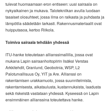
tulevat huomaamaan eron entiseen: uusi sairaala on
nykyaikainen ja mukava. Talotekniikan avulla luodaan
tasaiset olosuhteet, jossa ilma on raikasta ja puhdasta ja
lämpötila säädetään tarkasti. Rakennusmateriaalit ovat
huipputasoa, kertoo Riikola.
Toimiva sairaala tehdään yhdessä
ITU-hanke toteutetaan allianssimallilla, jossa ovat
mukana Lapin sairaanhoitopiirin lisäksi Verstas
Arkkitehdit, Granlund, Geobotnia, WSP, L2
Paloturvallisuus Oy, YIT ja Are. Allianssi on
rakentamisen urakkamuoto, jossa suunnitelmista,
rakentamisesta, aikataulusta, kustannuksista, laadusta
sekä riskeistä vastataan yhdessä. Kyseessä on Lapin
ensimmäinen allianssina toteutettava hanke.