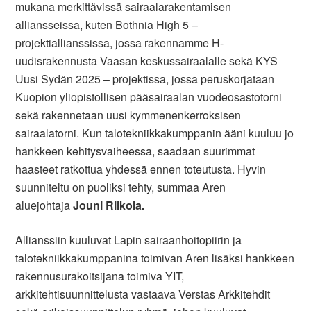
mukana merkittävissä sairaalarakentamisen
alliansseissa, kuten Bothnia High 5 –
projektiallianssissa, jossa rakennamme H-
uudisrakennusta Vaasan keskussairaalalle sekä KYS
Uusi Sydän 2025 – projektissa, jossa peruskorjataan
Kuopion yliopistollisen pääsairaalan vuodeosastotorni
sekä rakennetaan uusi kymmenenkerroksisen
sairaalatorni. Kun talotekniikkakumppanin ääni kuuluu jo
hankkeen kehitysvaiheessa, saadaan suurimmat
haasteet ratkottua yhdessä ennen toteutusta. Hyvin
suunniteltu on puoliksi tehty, summaa Aren
aluejohtaja
Jouni Riikola.
Allianssiin kuuluvat Lapin sairaanhoitopiirin ja
talotekniikkakumppanina toimivan Aren lisäksi hankkeen
rakennusurakoitsijana toimiva YIT,
arkkitehtisuunnittelusta vastaava Verstas Arkkitehdit