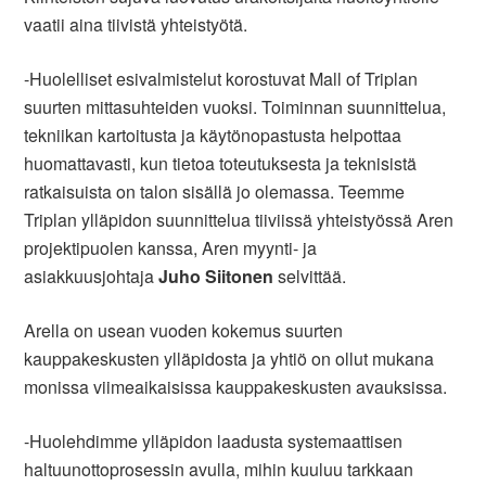
vaatii aina tiivistä yhteistyötä.
-Huolelliset esivalmistelut korostuvat Mall of Triplan
suurten mittasuhteiden vuoksi. Toiminnan suunnittelua,
tekniikan kartoitusta ja käytönopastusta helpottaa
huomattavasti, kun tietoa toteutuksesta ja teknisistä
ratkaisuista on talon sisällä jo olemassa. Teemme
Triplan ylläpidon suunnittelua tiiviissä yhteistyössä Aren
projektipuolen kanssa, Aren myynti- ja
asiakkuusjohtaja
Juho
Siitonen
selvittää.
Arella on usean vuoden kokemus suurten
kauppakeskusten ylläpidosta ja yhtiö on ollut mukana
monissa viimeaikaisissa kauppakeskusten avauksissa.
-Huolehdimme ylläpidon laadusta systemaattisen
haltuunottoprosessin avulla, mihin kuuluu tarkkaan