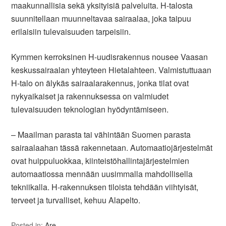
maakunnallisia sekä yksityisiä palveluita. H-talosta
suunnitellaan muunneltavaa sairaalaa, joka taipuu
erilaisiin tulevaisuuden tarpeisiin.
Kymmen kerroksinen H-uudisrakennus nousee Vaasan
keskussairaalan yhteyteen Hietalahteen. Valmistuttuaan
H-talo on älykäs sairaalarakennus, jonka tilat ovat
nykyaikaiset ja rakennuksessa on valmiudet
tulevaisuuden teknologian hyödyntämiseen.
– Maailman parasta tai vähintään Suomen parasta
sairaalaahan tässä rakennetaan. Automaatiojärjestelmät
ovat huippuluokkaa, kiinteistöhallintajärjestelmien
automaatiossa mennään uusimmalla mahdollisella
tekniikalla. H-rakennuksen tiloista tehdään viihtyisät,
terveet ja turvalliset, kehuu Alapelto.
Posted in:
Are