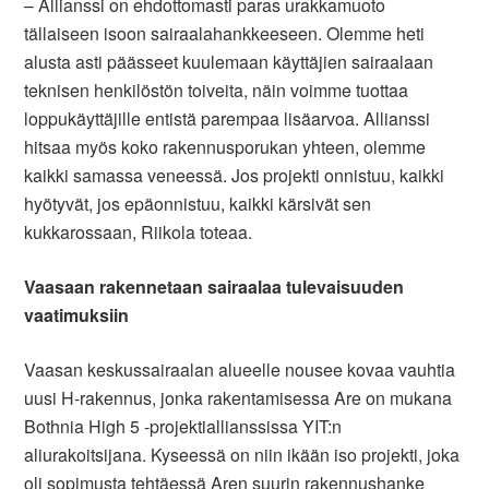
– Allianssi on ehdottomasti paras urakkamuoto
tällaiseen isoon sairaalahankkeeseen. Olemme heti
alusta asti päässeet kuulemaan käyttäjien sairaalaan
teknisen henkilöstön toiveita, näin voimme tuottaa
loppukäyttäjille entistä parempaa lisäarvoa. Allianssi
hitsaa myös koko rakennusporukan yhteen, olemme
kaikki samassa veneessä. Jos projekti onnistuu, kaikki
hyötyvät, jos epäonnistuu, kaikki kärsivät sen
kukkarossaan, Riikola toteaa.
Vaasaan rakennetaan sairaalaa tulevaisuuden
vaatimuksiin
Vaasan keskussairaalan alueelle nousee kovaa vauhtia
uusi H-rakennus, jonka rakentamisessa Are on mukana
Bothnia High 5 -projektiallianssissa YIT:n
aliurakoitsijana. Kyseessä on niin ikään iso projekti, joka
oli sopimusta tehtäessä Aren suurin rakennushanke