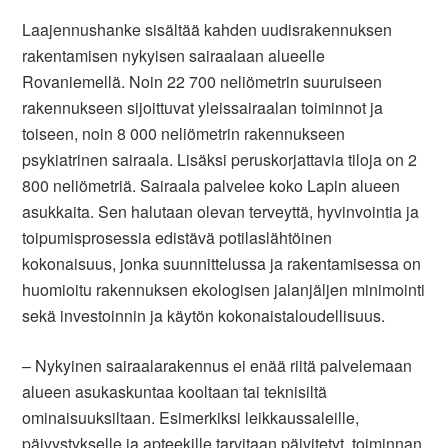
Laajennushanke sisältää kahden uudisrakennuksen
rakentamisen nykyisen sairaalaan alueelle
Rovaniemellä. Noin 22 700 neliömetrin suuruiseen
rakennukseen sijoittuvat yleissairaalan toiminnot ja
toiseen, noin 8 000 neliömetrin rakennukseen
psykiatrinen sairaala. Lisäksi peruskorjattavia tiloja on 2
800 neliömetriä. Sairaala palvelee koko Lapin alueen
asukkaita. Sen halutaan olevan terveyttä, hyvinvointia ja
toipumisprosessia edistävä potilaslähtöinen
kokonaisuus, jonka suunnittelussa ja rakentamisessa on
huomioitu rakennuksen ekologisen jalanjäljen minimointi
sekä investoinnin ja käytön kokonaistaloudellisuus.
– Nykyinen sairaalarakennus ei enää riitä palvelemaan
alueen asukaskuntaa kooltaan tai teknisiltä
ominaisuuksiltaan. Esimerkiksi leikkaussaleille,
päivystykselle ja apteekille tarvitaan päivitetyt, toiminnan