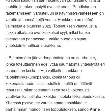
Pääosin kallion sisään rakentuvan puhdistamon tila on
louhittu ja rakennustyöt ovat alkaneet. Puhdistamon
rakentamiseen, varusteluun ja käynnistysvaiheeseen on
varattu yhteensä neljä vuotta. Hankkeen on määrä
valmistua elokuussa 2022. Toteutuksen vaativuus ja
tiukka aikataulu ovat keskeiset syyt, miksi hanke
toteutetaan perinteisten urakkamuotojen sijaan
yhteistoiminnallisena urakkana.
– Blominmäen jätevedenpuhdistamo on suurhanke,
jonka toteuttaminen edellyttää saumatonta yhteistyötä eri
osapuolten kesken. Are valikoitui hankkeen
talotekniikkakumppaniksi, koska tarjous oli
kokonaistaloudellisesti edullisin, heillä on riittävät
resurssit urakan toteuttamiseen sekä kokemusta
vaativien kalliotilahankkeiden talotekniikkatoteutuksesta.
Yhdessä pystymme varmistamaan asiakkaalle
parhaimman mahdollisen lopputuloksen, sanoo
Anne