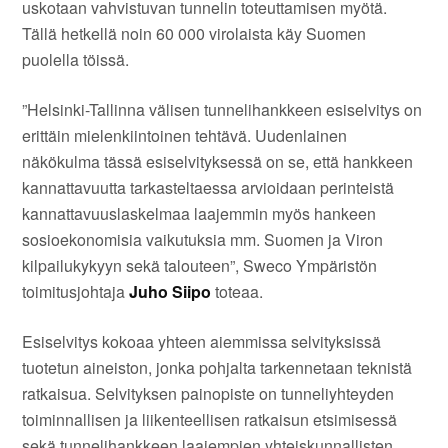
uskotaan vahvistuvan tunnelin toteuttamisen myötä.
Tällä hetkellä noin 60 000 virolaista käy Suomen
puolella töissä.
”Helsinki-Tallinna välisen tunnelihankkeen esiselvitys on
erittäin mielenkiintoinen tehtävä. Uudenlainen
näkökulma tässä esiselvityksessä on se, että hankkeen
kannattavuutta tarkasteltaessa arvioidaan perinteistä
kannattavuuslaskelmaa laajemmin myös hankeen
sosioekonomisia vaikutuksia mm. Suomen ja Viron
kilpailukykyyn sekä talouteen”, Sweco Ympäristön
toimitusjohtaja
Juho Siipo
toteaa.
Esiselvitys kokoaa yhteen aiemmissa selvityksissä
tuotetun aineiston, jonka pohjalta tarkennetaan teknistä
ratkaisua. Selvityksen painopiste on tunneliyhteyden
toiminnallisen ja liikenteellisen ratkaisun etsimisessä
sekä tunnelihankkeen laajempien yhteiskunnallisten