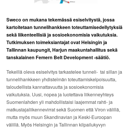
Sweco on mukana tekemässä esiselvitystä, jossa
kartoitetaan tunnelihankkeen toteuttamisedellytyksiä
sekä liikenteellisiä ja sosioekonomisia vaikutuksia.
Tutkimuksen toimeksiantajat ovat Helsingin ja
Tallinnan kaupungit, Harjun maakuntahallitus sekä
tanskalainen Femern Belt Development -säätiö.
Tekeillä oleva esiselvitys tarkastelee tunneli- tai sillan ja
tunnelihankkeen yhdistelmän toteuttamiskelpoisuutta,
taloudellista kannattavuutta ja sosioekonomisia
vaikutuksia. Uusi, nopea ja luotettava liikenneyhteys
Suomenlahden yli mahdollistaisi laajemmat rahti- ja
matkustajaliikennevirrat sekä Suomen että Viron välillä,
mutta myös muun Skandinavian ja Keski-Euroopan
välillä. Myös Helsingin ja Tallinnan kilpailukyvyn