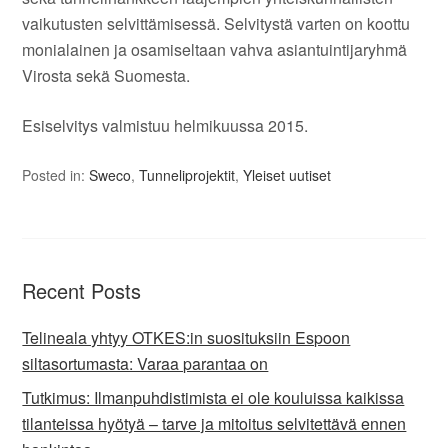
vaikutusten selvittämisessä. Selvitystä varten on koottu
monialainen ja osamiseltaan vahva asiantuintijaryhmä
Virosta sekä Suomesta.
Esiselvitys valmistuu helmikuussa 2015.
Posted in:
Sweco
,
Tunneliprojektit
,
Yleiset uutiset
Recent Posts
Telineala yhtyy OTKES:in suosituksiin Espoon
siltasortumasta: Varaa parantaa on
Tutkimus: Ilmanpuhdistimista ei ole kouluissa kaikissa
tilanteissa hyötyä – tarve ja mitoitus selvitettävä ennen