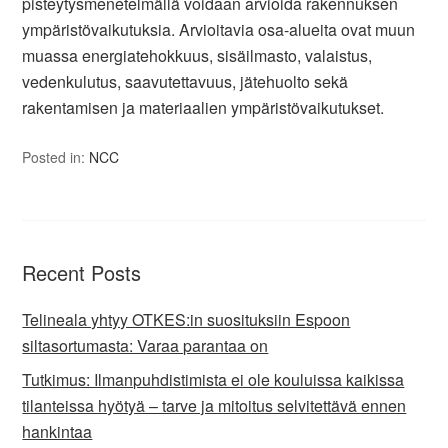
pisteytysmenetelmällä voidaan arvioida rakennuksen
ympäristövaikutuksia. Arvioitavia osa-alueita ovat muun
muassa energiatehokkuus, sisäilmasto, valaistus,
vedenkulutus, saavutettavuus, jätehuolto sekä
rakentamisen ja materiaalien ympäristövaikutukset.
Posted in:
NCC
Recent Posts
Telineala yhtyy OTKES:in suosituksiin Espoon
siltasortumasta: Varaa parantaa on
Tutkimus: Ilmanpuhdistimista ei ole kouluissa kaikissa
tilanteissa hyötyä – tarve ja mitoitus selvitettävä ennen
hankintaa