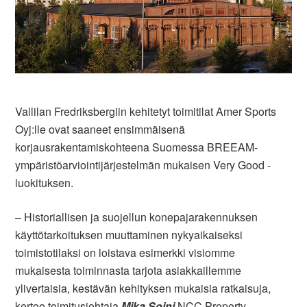
Vallilan Fredriksbergiin kehitetyt toimitilat Amer Sports
Oyj:lle ovat saaneet ensimmäisenä
korjausrakentamiskohteena Suomessa BREEAM-
ympäristöarviointijärjestelmän mukaisen Very Good -
luokituksen.
– Historiallisen ja suojellun konepajarakennuksen
käyttötarkoituksen muuttaminen nykyaikaiseksi
toimistotilaksi on loistava esimerkki visiomme
mukaisesta toiminnasta tarjota asiakkaillemme
ylivertaisia, kestävän kehityksen mukaisia ratkaisuja,
kertoo toimitusjohtaja
Mika Soini
NCC Property