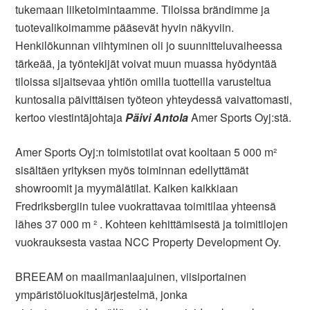
tukemaan liiketoimintaamme. Tiloissa brändimme ja
tuotevalikoimamme pääsevät hyvin näkyviin.
Henkilökunnan viihtyminen oli jo suunnitteluvaiheessa
tärkeää, ja työntekijät voivat muun muassa hyödyntää
tiloissa sijaitsevaa yhtiön omilla tuotteilla varusteltua
kuntosalia päivittäisen työteon yhteydessä vaivattomasti,
kertoo viestintäjohtaja
Päivi Antola
Amer Sports Oyj:stä.
Amer Sports Oyj:n toimistotilat ovat kooltaan 5 000 m²
sisältäen yrityksen myös toiminnan edellyttämät
showroomit ja myymälätilat. Kaiken kaikkiaan
Fredriksbergiin tulee vuokrattavaa toimitilaa yhteensä
lähes 37 000 m ² . Kohteen kehittämisestä ja toimitilojen
vuokrauksesta vastaa NCC Property Development Oy.
BREEAM on maailmanlaajuinen, viisiportainen
ympäristöluokitusjärjestelmä, jonka