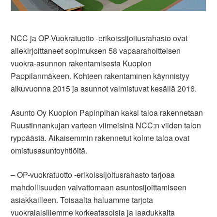
NCC ja OP-Vuokratuotto -erikoissijoitusrahasto ovat
allekirjoittaneet sopimuksen 58 vapaarahoitteisen
vuokra-asunnon rakentamisesta Kuopion
Pappilanmäkeen. Kohteen rakentaminen käynnistyy
alkuvuonna 2015 ja asunnot valmistuvat kesällä 2016.
Asunto Oy Kuopion Papinpihan kaksi taloa rakennetaan
Ruustinnankujan varteen viimeisinä NCC:n viiden talon
ryppäästä. Aikaisemmin rakennetut kolme taloa ovat
omistusasuntoyhtiöitä.
– OP-vuokratuotto -erikoissijoitusrahasto tarjoaa
mahdollisuuden vaivattomaan asuntosijoittamiseen
asiakkailleen. Toisaalta haluamme tarjota
vuokralaisillemme korkeatasoisia ja laadukkaita