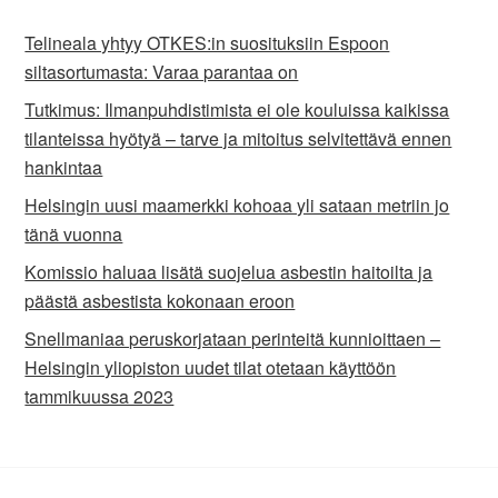
Telineala yhtyy OTKES:in suosituksiin Espoon
siltasortumasta: Varaa parantaa on
Tutkimus: Ilmanpuhdistimista ei ole kouluissa kaikissa
tilanteissa hyötyä – tarve ja mitoitus selvitettävä ennen
hankintaa
Helsingin uusi maamerkki kohoaa yli sataan metriin jo
tänä vuonna
Komissio haluaa lisätä suojelua asbestin haitoilta ja
päästä asbestista kokonaan eroon
Snellmaniaa peruskorjataan perinteitä kunnioittaen –
Helsingin yliopiston uudet tilat otetaan käyttöön
tammikuussa 2023