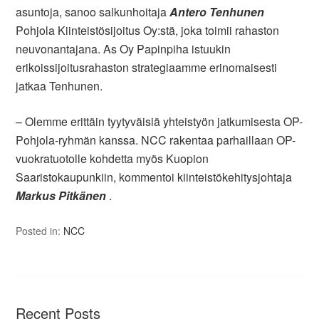
asuntoja, sanoo salkunhoitaja
Antero Tenhunen
Pohjola Kiinteistösijoitus Oy:stä, joka toimii rahaston
neuvonantajana. As Oy Papinpiha istuukin
erikoissijoitusrahaston strategiaamme erinomaisesti
jatkaa Tenhunen.
– Olemme erittäin tyytyväisiä yhteistyön jatkumisesta OP-
Pohjola-ryhmän kanssa. NCC rakentaa parhaillaan OP-
vuokratuotolle kohdetta myös Kuopion
Saaristokaupunkiin, kommentoi kiinteistökehitysjohtaja
Markus Pitkänen
.
Posted in:
NCC
Recent Posts