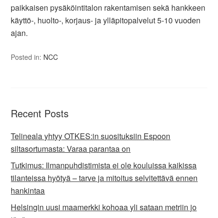
paikkaisen pysäköintitalon rakentamisen sekä hankkeen
käyttö-, huolto-, korjaus- ja ylläpitopalvelut 5-10 vuoden
ajan.
Posted in:
NCC
Recent Posts
Telineala yhtyy OTKES:in suosituksiin Espoon
siltasortumasta: Varaa parantaa on
Tutkimus: Ilmanpuhdistimista ei ole kouluissa kaikissa
tilanteissa hyötyä – tarve ja mitoitus selvitettävä ennen
hankintaa
Helsingin uusi maamerkki kohoaa yli sataan metriin jo