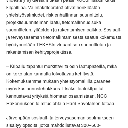
kilpailijaa. Valintakriteereinä olivat henkilöstön
yhteistyövalmiudet, riskienhallinnan suunnittelu,
projektisuunnitelman laatu, tietomallinnus sekä
suunnittelun, ylläpidon ja rakentamisen palkkio. Sosiaali-
ja terveysaseman tietomallintamisesta saatua kokemusta
hyödynnetään TEKESin virtuaalisen suunnittelun ja
rakentamisen kehitysprojektissa.
– Kilpailu tapahtui merkittäviltä osin laatupisteillä, mikä
on koko alan kannalta toivottavaa kehitystä.
Kokemuksiemme mukaan yhteistyömallilla paranee
myös kustannustehokkuus. Lisäksi laatukilpailut
kannustavat yrityksiä hiomaan osaamistaan, NCC
Rakennuksen toimitusjohtaja Harri Savolainen toteaa.
Järvenpään sosiaali- ja terveysaseman sopimukseen
sisältyy optioita, jotka mahdollistavat 300–500-