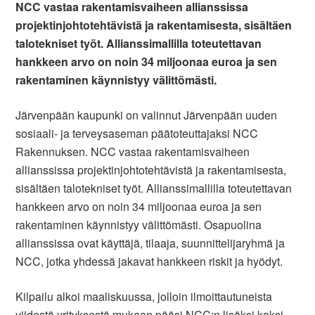
NCC vastaa rakentamisvaiheen allianssissa
projektinjohtotehtävistä ja rakentamisesta, sisältäen
talotekniset työt. Allianssimallilla toteutettavan
hankkeen arvo on noin 34 miljoonaa euroa ja sen
rakentaminen käynnistyy välittömästi.
Järvenpään kaupunki on valinnut Järvenpään uuden
sosiaali- ja terveysaseman päätoteuttajaksi NCC
Rakennuksen. NCC vastaa rakentamisvaiheen
allianssissa projektinjohtotehtävistä ja rakentamisesta,
sisältäen talotekniset työt. Allianssimallilla toteutettavan
hankkeen arvo on noin 34 miljoonaa euroa ja sen
rakentaminen käynnistyy välittömästi. Osapuolina
allianssissa ovat käyttäjä, tilaaja, suunnittelijaryhmä ja
NCC, jotka yhdessä jakavat hankkeen riskit ja hyödyt.
Kilpailu alkoi maaliskuussa, jolloin ilmoittautuneista
viidestä yrityksestä mukaan pääsi NCC:n lisäksi kaksi