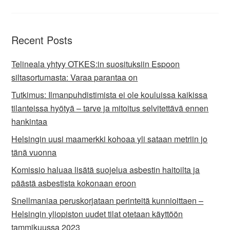
Recent Posts
Telineala yhtyy OTKES:in suosituksiin Espoon
siltasortumasta: Varaa parantaa on
Tutkimus: Ilmanpuhdistimista ei ole kouluissa kaikissa
tilanteissa hyötyä – tarve ja mitoitus selvitettävä ennen
hankintaa
Helsingin uusi maamerkki kohoaa yli sataan metriin jo
tänä vuonna
Komissio haluaa lisätä suojelua asbestin haitoilta ja
päästä asbestista kokonaan eroon
Snellmaniaa peruskorjataan perinteitä kunnioittaen –
Helsingin yliopiston uudet tilat otetaan käyttöön
tammikuussa 2023