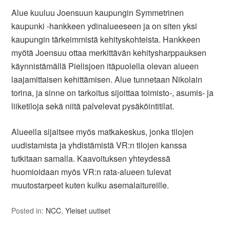
Alue kuuluu Joensuun kaupungin Symmetrinen
kaupunki -hankkeen ydinalueeseen ja on siten yksi
kaupungin tärkeimmistä kehityskohteista. Hankkeen
myötä Joensuu ottaa merkittävän kehitysharppauksen
käynnistämällä Pielisjoen itäpuolella olevan alueen
laajamittaisen kehittämisen. Alue tunnetaan Nikolain
torina, ja sinne on tarkoitus sijoittaa toimisto-, asumis- ja
liiketiloja sekä niitä palvelevat pysäköintitilat.
Alueella sijaitsee myös matkakeskus, jonka tilojen
uudistamista ja yhdistämistä VR:n tilojen kanssa
tutkitaan samalla. Kaavoituksen yhteydessä
huomioidaan myös VR:n rata-alueen tulevat
muutostarpeet kuten kulku asemalaitureille.
Posted in:
NCC
,
Yleiset uutiset