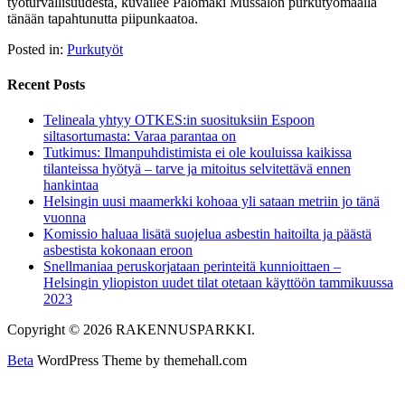
työturvallisuudesta, kuvailee Palomäki Mussalon purkutyömaalla
tänään tapahtunutta piipunkaatoa.
Posted in:
Purkutyöt
Recent Posts
Telineala yhtyy OTKES:in suosituksiin Espoon
siltasortumasta: Varaa parantaa on
Tutkimus: Ilmanpuhdistimista ei ole kouluissa kaikissa
tilanteissa hyötyä – tarve ja mitoitus selvitettävä ennen
hankintaa
Helsingin uusi maamerkki kohoaa yli sataan metriin jo tänä
vuonna
Komissio haluaa lisätä suojelua asbestin haitoilta ja päästä
asbestista kokonaan eroon
Snellmaniaa peruskorjataan perinteitä kunnioittaen –
Helsingin yliopiston uudet tilat otetaan käyttöön tammikuussa
2023
Copyright © 2026 RAKENNUSPARKKI.
Beta
WordPress Theme by themehall.com