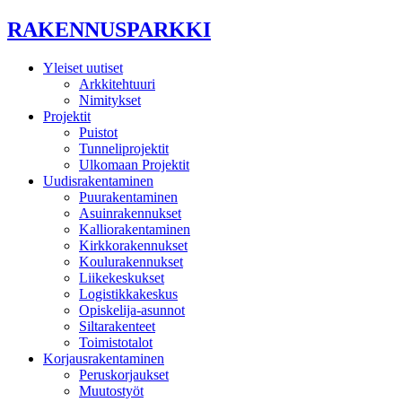
RAKENNUSPARKKI
Yleiset uutiset
Arkkitehtuuri
Nimitykset
Projektit
Puistot
Tunneliprojektit
Ulkomaan Projektit
Uudisrakentaminen
Puurakentaminen
Asuinrakennukset
Kalliorakentaminen
Kirkkorakennukset
Koulurakennukset
Liikekeskukset
Logistikkakeskus
Opiskelija-asunnot
Siltarakenteet
Toimistotalot
Korjausrakentaminen
Peruskorjaukset
Muutostyöt