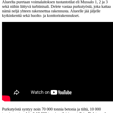
Alueelta puretaan voimalaitoksen tuotantotilat eli Mussalo 1, 2 ja 3
sekä niihin liittyvä turbiinisali. Delete vastaa purkutyöstä, joka kattaa
nämä neljä yhteen rakennettua rakennusta. Alueelle jää jäljelle
kytkinkenttä sekä huolto- ja konttorirakennukset.
Purkutyöstä syntyy noin 70 000 tonnia betonia ja tiiltä, 10 000