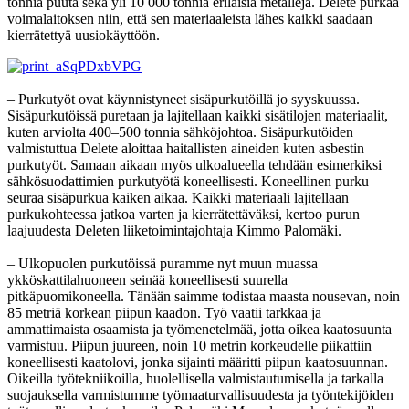
tonnia puuta sekä yli 10 000 tonnia erilaisia metalleja. Delete purkaa
voimalaitoksen niin, että sen materiaaleista lähes kaikki saadaan
kierrätettyä uusiokäyttöön.
– Purkutyöt ovat käynnistyneet sisäpurkutöillä jo syyskuussa.
Sisäpurkutöissä puretaan ja lajitellaan kaikki sisätilojen materiaalit,
kuten arviolta 400–500 tonnia sähköjohtoa. Sisäpurkutöiden
valmistuttua Delete aloittaa haitallisten aineiden kuten asbestin
purkutyöt. Samaan aikaan myös ulkoalueella tehdään esimerkiksi
sähkösuodattimien purkutyötä koneellisesti. Koneellinen purku
seuraa sisäpurkua kaiken aikaa. Kaikki materiaali lajitellaan
purkukohteessa jatkoa varten ja kierrätettäväksi, kertoo purun
laajuudesta Deleten liiketoimintajohtaja Kimmo Palomäki.
– Ulkopuolen purkutöissä puramme nyt muun muassa
ykköskattilahuoneen seinää koneellisesti suurella
pitkäpuomikoneella. Tänään saimme todistaa maasta nousevan, noin
85 metriä korkean piipun kaadon. Työ vaatii tarkkaa ja
ammattimaista osaamista ja työmenetelmää, jotta oikea kaatosuunta
varmistuu. Piipun juureen, noin 10 metrin korkeudelle piikattiin
koneellisesti kaatolovi, jonka sijainti määritti piipun kaatosuunnan.
Oikeilla työtekniikoilla, huolellisella valmistautumisella ja tarkalla
suojauksella varmistumme työmaaturvallisuudesta ja työntekijöiden