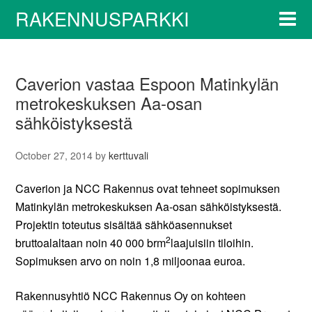
RAKENNUSPARKKI
Caverion vastaa Espoon Matinkylän
metrokeskuksen Aa-osan
sähköistyksestä
October 27, 2014
by
kerttuvali
Caverion ja NCC Rakennus ovat tehneet sopimuksen
Matinkylän metrokeskuksen Aa-osan sähköistyksestä.
Projektin toteutus sisältää sähköasennukset
2
bruttoalaltaan noin 40 000 brm
laajuisiin tiloihin.
Sopimuksen arvo on noin 1,8 miljoonaa euroa.
Rakennusyhtiö NCC Rakennus Oy on kohteen