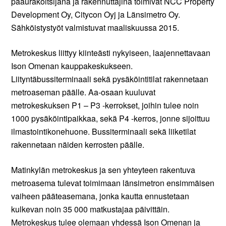
pääurakoitsijana ja rakennuttajina toimivat NCC Property
Development Oy, Citycon Oyj ja Länsimetro Oy.
Sähköistystyöt valmistuvat maaliskuussa 2015.
Metrokeskus liittyy kiinteästi nykyiseen, laajennettavaan
Ison Omenan kauppakeskukseen.
Liityntäbussiterminaali sekä pysäköintitilat rakennetaan
metroaseman päälle. Aa-osaan kuuluvat
metrokeskuksen P1 – P3 -kerrokset, joihin tulee noin
1000 pysäköintipaikkaa, sekä P4 -kerros, jonne sijoittuu
ilmastointikonehuone. Bussiterminaali sekä liiketilat
rakennetaan näiden kerrosten päälle.
Matinkylän metrokeskus ja sen yhteyteen rakentuva
metroasema tulevat toimimaan länsimetron ensimmäisen
vaiheen pääteasemana, jonka kautta ennustetaan
kulkevan noin 35 000 matkustajaa päivittäin.
Metrokeskus tulee olemaan yhdessä Ison Omenan ja