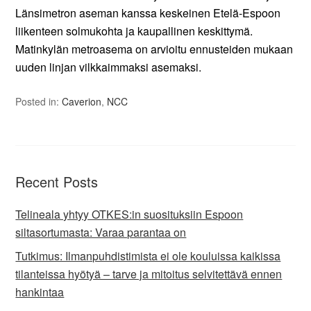
Länsimetron aseman kanssa keskeinen Etelä-Espoon
liikenteen solmukohta ja kaupallinen keskittymä.
Matinkylän metroasema on arvioitu ennusteiden mukaan
uuden linjan vilkkaimmaksi asemaksi.
Posted in:
Caverion
,
NCC
Recent Posts
Telineala yhtyy OTKES:in suosituksiin Espoon
siltasortumasta: Varaa parantaa on
Tutkimus: Ilmanpuhdistimista ei ole kouluissa kaikissa
tilanteissa hyötyä – tarve ja mitoitus selvitettävä ennen
hankintaa