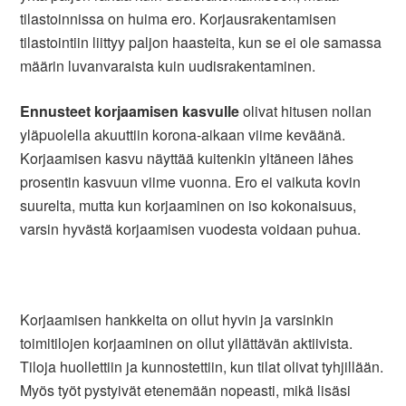
tilastoinnissa on huima ero. Korjausrakentamisen
tilastointiin liittyy paljon haasteita, kun se ei ole samassa
määrin luvanvaraista kuin uudisrakentaminen.
Ennusteet korjaamisen kasvulle
olivat hitusen nollan
yläpuolella akuuttiin korona-aikaan viime keväänä.
Korjaamisen kasvu näyttää kuitenkin yltäneen lähes
prosentin kasvuun viime vuonna. Ero ei vaikuta kovin
suurelta, mutta kun korjaaminen on iso kokonaisuus,
varsin hyvästä korjaamisen vuodesta voidaan puhua.
Korjaamisen hankkeita on ollut hyvin ja varsinkin
toimitilojen korjaaminen on ollut yllättävän aktiivista.
Tiloja huollettiin ja kunnostettiin, kun tilat olivat tyhjillään.
Myös työt pystyivät etenemään nopeasti, mikä lisäsi