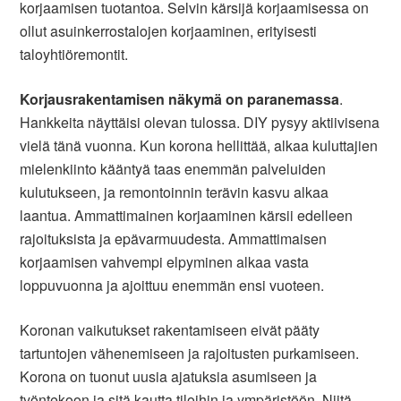
korjaamisen tuotantoa. Selvin kärsijä korjaamisessa on
ollut asuinkerrostalojen korjaaminen, erityisesti
taloyhtiöremontit.
Korjausrakentamisen näkymä on paranemassa
.
Hankkeita näyttäisi olevan tulossa. DIY pysyy aktiivisena
vielä tänä vuonna. Kun korona hellittää, alkaa kuluttajien
mielenkiinto kääntyä taas enemmän palveluiden
kulutukseen, ja remontoinnin terävin kasvu alkaa
laantua. Ammattimainen korjaaminen kärsii edelleen
rajoituksista ja epävarmuudesta. Ammattimaisen
korjaamisen vahvempi elpyminen alkaa vasta
loppuvuonna ja ajoittuu enemmän ensi vuoteen.
Koronan vaikutukset rakentamiseen eivät pääty
tartuntojen vähenemiseen ja rajoitusten purkamiseen.
Korona on tuonut uusia ajatuksia asumiseen ja
työntekoon ja sitä kautta tiloihin ja ympäristöön. Niitä