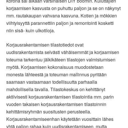
korona sai aikaan varsinaisen DIY boomin. Kuluttajien
korjaamisen kasvusta on puhuttu paljon ja se on näkynyt
mm. rautakaupan vahvana kasvuna. Kotien ja mökkien
viihtyisyyttä parannettiin paljon ja remontointi kosketti
niin sisä- kuin ulkotiloja.
Korjausrakentamisen tilastotiedot ovat
uudisrakentamista selvästi vähäisemmät ja korjaamisen
toteuma tarkentuu jälkikäteen tilastojen valmistumisen
myötä. Korjaamisen kokonaisuus muodostetaan
monesta lähteestä ja toteuman mallinnus pyritään
saamaan vastaamaan todellisuutta parhaalla
mahdollisella tavalla. Tilastokeskus on kehittänyt
aktiivisesti korjausrakentamisen tilastointia mm. parin
vuoden takaisen korjausrakentamisen tilastoinnin
kehittämisryhmän suositusten perusteella.
Korjausrakentamiseenhan käytetään vuosittain lähes
yhtä paljon rahaa kuin uudisrakentamiseen, mutta