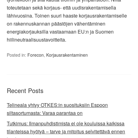
toteutetaan sekä korjaus- että uudisrakentamisella
lähivuosina. Toinen suuri haaste korjausrakentamiselle
on rakennuskannan päästöjen vähentäminen
energiakorjauksilla vastaamaan EU:n ja Suomen
hiilineutraalisuustavoitteita.
Posted in:
Forecon
,
Korjausrakentaminen
Recent Posts
Telineala yhtyy OTKES:in suosituksiin Espoon
siltasortumasta: Varaa parantaa on
Tutkimus: Ilmanpuhdistimista ei ole kouluissa kaikissa
tilanteissa hyötyä – tarve ja mitoitus selvitettävä ennen