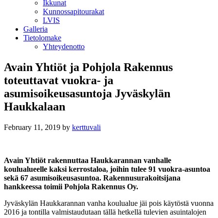
Ikkunat
Kunnossapitourakat
LVIS
Galleria
Tietolomake
Yhteydenotto
Avain Yhtiöt ja Pohjola Rakennus
toteuttavat vuokra- ja
asumisoikeusasuntoja Jyväskylän
Haukkalaan
February 11, 2019
by
kerttuvali
Avain Yhtiöt rakennuttaa Haukkarannan vanhalle
koulualueelle kaksi kerrostaloa, joihin tulee 91 vuokra-asuntoa
sekä 67 asumisoikeusasuntoa. Rakennusurakoitsijana
hankkeessa toimii
Pohjola Rakennus Oy.
Jyväskylän Haukkarannan vanha koulualue jäi pois käytöstä vuonna
2016 ja tontilla valmistaudutaan tällä hetkellä tulevien asuintalojen