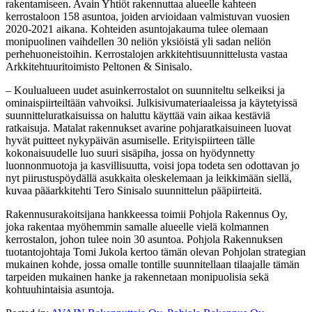
rakentamiseen. Avain Yhtiöt rakennuttaa alueelle kahteen
kerrostaloon 158 asuntoa, joiden arvioidaan valmistuvan vuosien
2020-2021 aikana. Kohteiden asuntojakauma tulee olemaan
monipuolinen vaihdellen 30 neliön yksiöistä yli sadan neliön
perhehuoneistoihin. Kerrostalojen arkkitehtisuunnittelusta vastaa
Arkkitehtuuritoimisto Peltonen & Sinisalo.
– Koulualueen uudet asuinkerrostalot on suunniteltu selkeiksi ja
ominaispiirteiltään vahvoiksi. Julkisivumateriaaleissa ja käytetyissä
suunnitteluratkaisuissa on haluttu käyttää vain aikaa kestäviä
ratkaisuja. Matalat rakennukset avarine pohjaratkaisuineen luovat
hyvät puitteet nykypäivän asumiselle. Erityispiirteen tälle
kokonaisuudelle luo suuri sisäpiha, jossa on hyödynnetty
luonnonmuotoja ja kasvillisuutta, voisi jopa todeta sen odottavan jo
nyt piirustuspöydällä asukkaita oleskelemaan ja leikkimään siellä,
kuvaa pääarkkitehti Tero Sinisalo suunnittelun pääpiirteitä.
Rakennusurakoitsijana hankkeessa toimii Pohjola Rakennus Oy,
joka rakentaa myöhemmin samalle alueelle vielä kolmannen
kerrostalon, johon tulee noin 30 asuntoa. Pohjola Rakennuksen
tuotantojohtaja Tomi Jukola kertoo tämän olevan Pohjolan strategian
mukainen kohde, jossa omalle tontille suunnitellaan tilaajalle tämän
tarpeiden mukainen hanke ja rakennetaan monipuolisia sekä
kohtuuhintaisia asuntoja.