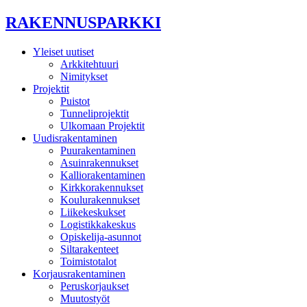
RAKENNUSPARKKI
Yleiset uutiset
Arkkitehtuuri
Nimitykset
Projektit
Puistot
Tunneliprojektit
Ulkomaan Projektit
Uudisrakentaminen
Puurakentaminen
Asuinrakennukset
Kalliorakentaminen
Kirkkorakennukset
Koulurakennukset
Liikekeskukset
Logistikkakeskus
Opiskelija-asunnot
Siltarakenteet
Toimistotalot
Korjausrakentaminen
Peruskorjaukset
Muutostyöt