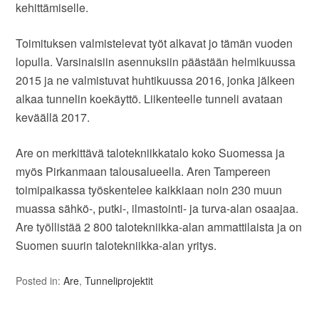
kehittämiselle.
Toimituksen valmistelevat työt alkavat jo tämän vuoden
lopulla. Varsinaisiin asennuksiin päästään helmikuussa
2015 ja ne valmistuvat huhtikuussa 2016, jonka jälkeen
alkaa tunnelin koekäyttö. Liikenteelle tunneli avataan
keväällä 2017.
Are on merkittävä talotekniikkatalo koko Suomessa ja
myös Pirkanmaan talousalueella. Aren Tampereen
toimipaikassa työskentelee kaikkiaan noin 230 muun
muassa sähkö-, putki-, ilmastointi- ja turva-alan osaajaa.
Are työllistää 2 800 talotekniikka-alan ammattilaista ja on
Suomen suurin talotekniikka-alan yritys.
Posted in:
Are
,
Tunneliprojektit