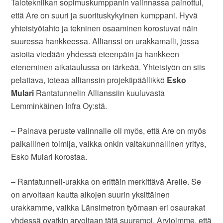
Talotekniikan sopimuskumppanin valinnassa painottui,
että Are on suuri ja suorituskykyinen kumppani. Hyvä
yhteistyötahto ja tekninen osaaminen korostuvat näin
suuressa hankkeessa. Allianssi on urakkamalli, jossa
asioita viedään yhdessä eteenpäin ja hankkeen
eteneminen aikataulussa on tärkeää. Yhteistyön on siis
pelattava, toteaa allianssin projektipäällikkö
Esko
Mulari
Rantatunnelin Allianssiin kuuluvasta
Lemminkäinen Infra Oy:stä.
– Painava peruste valinnalle oli myös, että Are on myös
paikallinen toimija, vaikka onkin valtakunnallinen yritys,
Esko Mulari korostaa.
– Rantatunneli-urakka on erittäin merkittävä Arelle. Se
on arvoltaan kautta aikojen suurin yksittäinen
urakkamme, vaikka Länsimetron työmaan eri osaurakat
yhdessä ovatkin arvoltaan tätä suurempi. Arvioimme, että