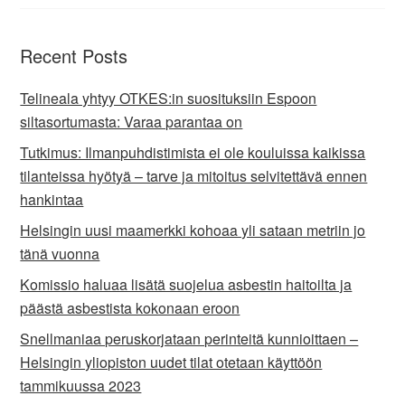
Recent Posts
Telineala yhtyy OTKES:in suosituksiin Espoon
siltasortumasta: Varaa parantaa on
Tutkimus: Ilmanpuhdistimista ei ole kouluissa kaikissa
tilanteissa hyötyä – tarve ja mitoitus selvitettävä ennen
hankintaa
Helsingin uusi maamerkki kohoaa yli sataan metriin jo
tänä vuonna
Komissio haluaa lisätä suojelua asbestin haitoilta ja
päästä asbestista kokonaan eroon
Snellmaniaa peruskorjataan perinteitä kunnioittaen –
Helsingin yliopiston uudet tilat otetaan käyttöön
tammikuussa 2023