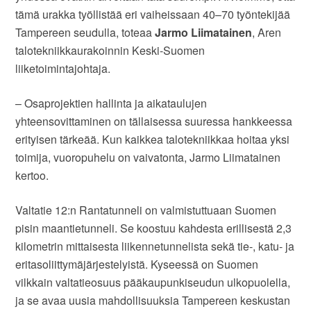
tämä urakka työllistää eri vaiheissaan 40–70 työntekijää
Tampereen seudulla, toteaa
Jarmo Liimatainen
, Aren
talotekniikkaurakoinnin Keski-Suomen
liiketoimintajohtaja.
– Osaprojektien hallinta ja aikataulujen
yhteensovittaminen on tällaisessa suuressa hankkeessa
erityisen tärkeää. Kun kaikkea talotekniikkaa hoitaa yksi
toimija, vuoropuhelu on vaivatonta, Jarmo Liimatainen
kertoo.
Valtatie 12:n Rantatunneli on valmistuttuaan Suomen
pisin maantietunneli. Se koostuu kahdesta erillisestä 2,3
kilometrin mittaisesta liikennetunnelista sekä tie-, katu- ja
eritasoliittymäjärjestelyistä. Kyseessä on Suomen
vilkkain valtatieosuus pääkaupunkiseudun ulkopuolella,
ja se avaa uusia mahdollisuuksia Tampereen keskustan