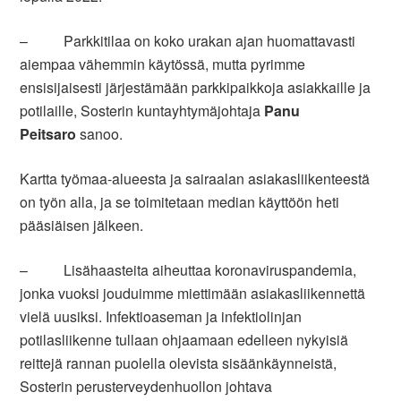
– Parkkitilaa on koko urakan ajan huomattavasti
aiempaa vähemmin käytössä, mutta pyrimme
ensisijaisesti järjestämään parkkipaikkoja asiakkaille ja
potilaille, Sosterin kuntayhtymäjohtaja
Panu
Peitsaro
sanoo.
Kartta työmaa-alueesta ja sairaalan asiakasliikenteestä
on työn alla, ja se toimitetaan median käyttöön heti
pääsiäisen jälkeen.
– Lisähaasteita aiheuttaa koronaviruspandemia,
jonka vuoksi jouduimme miettimään asiakasliikennettä
vielä uusiksi. Infektioaseman ja infektiolinjan
potilasliikenne tullaan ohjaamaan edelleen nykyisiä
reittejä rannan puolella olevista sisäänkäynneistä,
Sosterin perusterveydenhuollon johtava