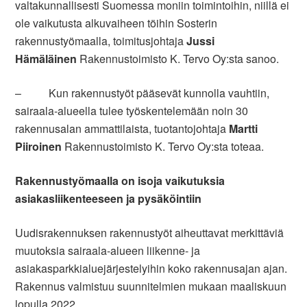
valtakunnallisesti Suomessa moniin toimintoihin, niillä ei
ole vaikutusta alkuvaiheen töihin Sosterin
rakennustyömaalla, toimitusjohtaja
Jussi
Hämäläinen
Rakennustoimisto K. Tervo Oy:sta sanoo.
– Kun rakennustyöt pääsevät kunnolla vauhtiin,
sairaala-alueella tulee työskentelemään noin 30
rakennusalan ammattilaista, tuotantojohtaja
Martti
Piiroinen
Rakennustoimisto K. Tervo Oy:sta toteaa.
Rakennustyömaalla on isoja vaikutuksia
asiakasliikenteeseen ja pysäköintiin
Uudisrakennuksen rakennustyöt aiheuttavat merkittäviä
muutoksia sairaala-alueen liikenne- ja
asiakasparkkialuejärjestelyihin koko rakennusajan ajan.
Rakennus valmistuu suunnitelmien mukaan maaliskuun
lopulla 2022.