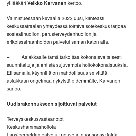
ylilääkäri
Veikko Karvanen
kertoo.
Valmistuessaan keväällä 2022 uusi, kiinteästi
keskussairaalan yhteydessä toimiva sotekeskus tarjoaa
sosiaalihuollon, perusterveydenhuollon ja
erikoissairaanhoidon palvelut saman katon alla.
– Asiakkaalle tämä tarkoittaa kokonaisvaltaisesti
suunniteltuja ja entistä sujuvampia hoitokokonaisuuksia.
Eli samalla käynnillä on mahdollisuus selvittää
asiakkaan ongelmaa nykyistä pidemmälle, Karvanen
sanoo.
Uudisrakennukseen sijoittuvat palvelut
Terveyskeskusvastaanotot
Keskushammashoitola
Lapsiperheiden palvelut: neuvola, nuorisopsykiatria,