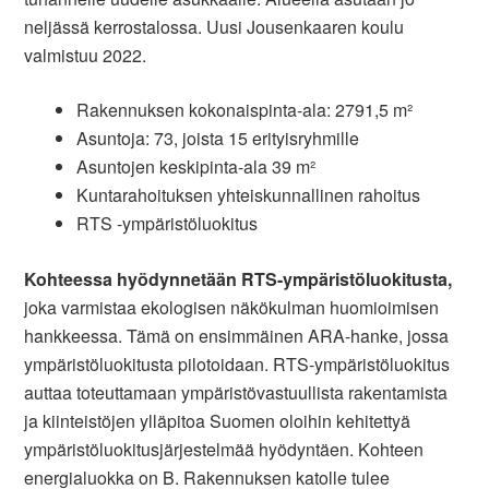
neljässä kerrostalossa. Uusi Jousenkaaren koulu
valmistuu 2022.
Rakennuksen kokonaispinta-ala: 2791,5 m²
Asuntoja: 73, joista 15 erityisryhmille
Asuntojen keskipinta-ala 39 m²
Kuntarahoituksen yhteiskunnallinen rahoitus
RTS -ympäristöluokitus
Kohteessa hyödynnetään RTS-ympäristöluokitusta,
joka varmistaa ekologisen näkökulman huomioimisen
hankkeessa. Tämä on ensimmäinen ARA-hanke, jossa
ympäristöluokitusta pilotoidaan. RTS-ympäristöluokitus
auttaa toteuttamaan ympäristövastuullista rakentamista
ja kiinteistöjen ylläpitoa Suomen oloihin kehitettyä
ympäristöluokitusjärjestelmää hyödyntäen. Kohteen
energialuokka on B. Rakennuksen katolle tulee