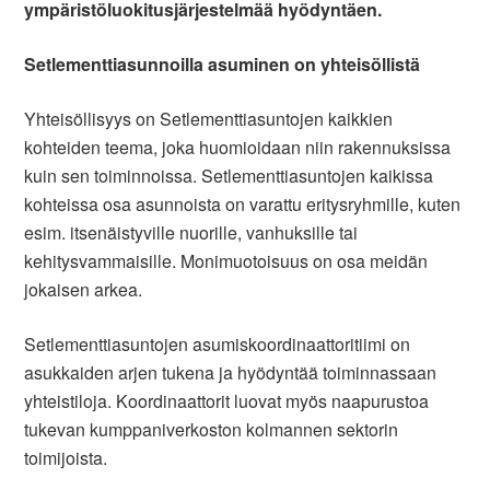
ympäristöluokitusjärjestelmää hyödyntäen.
Setlementtiasunnoilla asuminen on yhteisöllistä
Yhteisöllisyys on Setlementtiasuntojen kaikkien
kohteiden teema, joka huomioidaan niin rakennuksissa
kuin sen toiminnoissa. Setlementtiasuntojen kaikissa
kohteissa osa asunnoista on varattu eritysryhmille, kuten
esim. itsenäistyville nuorille, vanhuksille tai
kehitysvammaisille. Monimuotoisuus on osa meidän
jokaisen arkea.
Setlementtiasuntojen asumiskoordinaattoritiimi on
asukkaiden arjen tukena ja hyödyntää toiminnassaan
yhteistiloja. Koordinaattorit luovat myös naapurustoa
tukevan kumppaniverkoston kolmannen sektorin
toimijoista.