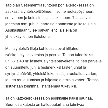
Tapiolan Setlementtiasuntojen pohjakerroksessa on
asukastila yhteiskeittiöineen, isoine ruokapöytineen,
sohvineen ja kotoisine sisustuksineen. Tilassa voi
järjestää mm. juhlia, harrastetapaamisia ja kokouksia.
Asukastilaan tulee päivän lehti ja siellä on
yhteiskäyttöinen tietokone.
Muita yhteisiä tiloja kohteessa ovat hiljainen
työskentelytila, verstas ja pesula. Taloon tulee kaksi
uniikkia 40 m² lasitettua yhteisparveketta: toinen parveke
on suunniteltu juhlia (esimerkiksi lastenjuhlat ja
syntymäpäivät), yhteistä tekemistä ja ruokailua varten,
toinen rentoutumista ja hiljaista olemista varten. Terassit
sisutetaan toiminnallista teemaa tukeviksi.
Talon kattokerroksessa on asukkaille kaksi saunaa.
Suuri osa katosta on kattopuutarhana toimivaa