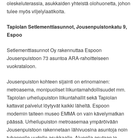
oleskeluterassia, asukkaiden yhteistä olohuonetta, johon
tulee myös viljelylaatikoita.
Tapiolan Setlementtiasunnot, Jousenpuistonkatu 9,
Espoo
Setlementtiasunnot Oy rakennuttaa Espoon
Jousenpuistoon 73 asuntoa ARA-rahoitteiseen
vuokrataloon.
Jousenpuiston kohteen sijainti on erinomainen:
metroasema, monipuoliset liikuntamahdollisuudet mm.
Tapiolan urheilupuiston liikuntahallit sekä Tapiolan
kattavat palvelut löytyvät kaikki läheltä. Espoon
modernin taiteen museo EMMA on vain kävelymatkan
päässä. Urheilupuiston metroasemaa ympäröivään
Jousenpuistoon rakennetaan lähivuosina asuntoja noin
tuhannelle uudelle asukkaalle. Alueella asutaan jo