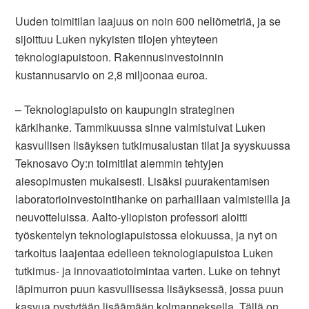
Uuden toimitilan laajuus on noin 600 neliömetriä, ja se
sijoittuu Luken nykyisten tilojen yhteyteen
teknologiapuistoon. Rakennusinvestoinnin
kustannusarvio on 2,8 miljoonaa euroa.
– Teknologiapuisto on kaupungin strateginen
kärkihanke. Tammikuussa sinne valmistuivat Luken
kasvullisen lisäyksen tutkimusalustan tilat ja syyskuussa
Teknosavo Oy:n toimitilat aiemmin tehtyjen
aiesopimusten mukaisesti. Lisäksi puurakentamisen
laboratorioinvestointihanke on parhaillaan valmisteilla ja
neuvotteluissa. Aalto-yliopiston professori aloitti
työskentelyn teknologiapuistossa elokuussa, ja nyt on
tarkoitus laajentaa edelleen teknologiapuistoa Luken
tutkimus- ja innovaatiotoimintaa varten. Luke on tehnyt
läpimurron puun kasvullisessa lisäyksessä, jossa puun
kasvua pystytään lisäämään kolmanneksella. Tällä on