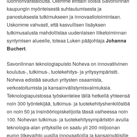
luonnonvarataloutta. Olemme erittäin iloisia Savonlinnan
kaupungin myönteisestä suhtautumisesta ja
panostuksesta tutkimukseen ja innovaatiotoimintaan.
Uskomme vahvasti, että kasvullisen lisäyksen
tutkimusalusta mahdollistaa uudenlaisen liiketoiminnan
syntymisen alueelle, toteaa Luken pääjohtaja
Johanna
Buchert
.
Savonlinnan teknologiapuisto Noheva on innovatiivinen
koulutus-, tutkimus-, tuotekehitys- ja yritysympäristö.
Noheva edistää seudun yritysten osaamista,
verkostoitumista ja kansainvälistymisvalmiuksia.
Teknologiapuistossa työskentelee tällä hetkellä yhteensä
noin 300 työntekijää, tutkimus- ja tuotekehityshenkilöstöä
on noin 50 ja insinööriopiskelijoita tässä vaiheessa noin
100. Nohevan tutkimus- ja tuotekehitysympäristön avulla
teknologia-alan yrityksille on saatu yli 200 miljoonan
euron liikevaihto uusilla innovaatioilla ja kansainvälisille