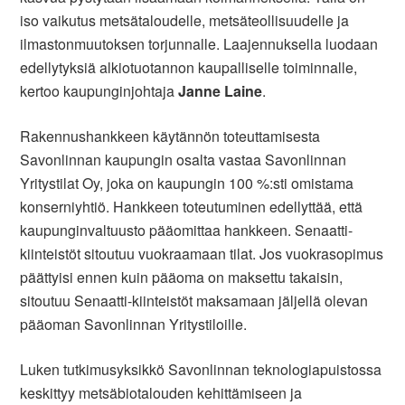
iso vaikutus metsätaloudelle, metsäteollisuudelle ja
ilmastonmuutoksen torjunnalle. Laajennuksella luodaan
edellytyksiä alkiotuotannon kaupalliselle toiminnalle,
kertoo kaupunginjohtaja
Janne Laine
.
Rakennushankkeen käytännön toteuttamisesta
Savonlinnan kaupungin osalta vastaa Savonlinnan
Yritystilat Oy, joka on kaupungin 100 %:sti omistama
konserniyhtiö. Hankkeen toteutuminen edellyttää, että
kaupunginvaltuusto pääomittaa hankkeen. Senaatti-
kiinteistöt sitoutuu vuokraamaan tilat. Jos vuokrasopimus
päättyisi ennen kuin pääoma on maksettu takaisin,
sitoutuu Senaatti-kiinteistöt maksamaan jäljellä olevan
pääoman Savonlinnan Yritystiloille.
Luken tutkimusyksikkö Savonlinnan teknologiapuistossa
keskittyy metsäbiotalouden kehittämiseen ja