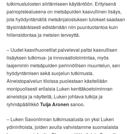
tutkimustulosten siirtämiseen käytäntöön. Erityisenä
painopistealueena on metsäpuiden kasvullinen lisäys,
jota hyödyntämällä metsänjalostuksen tulokset saadaan
täysimääräisesti edistämään niin puuntuotantoa kuin
hiilensidontaa ja metsien terveyttä.
– Uudet kasvihuonetilat palvelevat paitsi kasvullisen
lisäyksen tutkimus- ja innovaatiotoimintaa, myös
laajemmin metsäpuiden perinnöllisen muuntelun, sen
hyödyntämisen sekä suojelun tutkimusta.
Aineistopalvelun tiloissa puolestaan käsitellään
monipuolisesti erilaisia Luken kenttäkoetoiminnan
aineistoja ja näytteitä, Luken johtava tutkija ja
ryhmäpäällikkö
Tuija Aronen
sanoo.
– Luken Savonlinnan tutkimusalusta on yksi Luken
ydininfroista, joiden avulla vahvistamme suomalaista