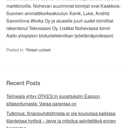
markkinoille. Nohevan suurimmat toimijat ovat Kaakkois-
Suomen ammattikorkeakoulun Xamk, Luke, Andritz
Savonlinna Works Oy ja alueelle juuri uudet toimitilat
rakentanut Teknosavo Oy. Lisäksi Nohevassa toimii
Aalto-yliopiston biotuotetekniikan työelämäprofessori.
Posted in:
Yleiset uutiset
Recent Posts
Telineala yhtyy OTKES:in suosituksiin Espoon
siltasortumasta: Varaa parantaa on
Tutkimus: Ilmanpuhdistimista ei ole kouluissa kaikissa
tilanteissa hyötyä – tarve ja mitoitus selvitettävä ennen