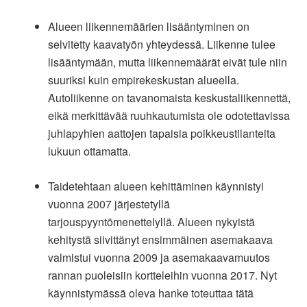
Alueen liikennemäärien lisääntyminen on
selvitetty kaavatyön yhteydessä. Liikenne tulee
lisääntymään, mutta liikennemäärät eivät tule niin
suuriksi kuin empirekeskustan alueella.
Autoliikenne on tavanomaista keskustaliikennettä,
eikä merkittävää ruuhkautumista ole odotettavissa
juhlapyhien aattojen tapaisia poikkeustilanteita
lukuun ottamatta.
Taidetehtaan alueen kehittäminen käynnistyi
vuonna 2007 järjestetyllä
tarjouspyyntömenettelyllä. Alueen nykyistä
kehitystä siivittänyt ensimmäinen asemakaava
valmistui vuonna 2009 ja asemakaavamuutos
rannan puoleisiin kortteleihin vuonna 2017. Nyt
käynnistymässä oleva hanke toteuttaa tätä