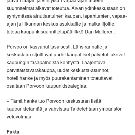
jäävän laajan ja viihtyisän vapaa-ajan alueen
suunnitelmat alkavat toteutua. Aivan ydinkeskustaan on
syntymässä ainutlaatuinen kaupan, tapahtumien, vapaa-
ajan ja liikunnan keskus asukkaille ja matkailijoille
,
toteaa kaupunkisuunnittelupäällikkö Dan
Mollgren
.
Porvoo on kasvanut tasaisesti. Länsirannalle ja
keskustaan sijoittuvat uudet kaupalliset palvelut tukevat
kaupungin tasapainoista kehitystä. Laajentuva
päivittäistavarakauppa, uudet keskusta-asunnot,
hotellihanke ja myös puurakentaminen toteuttavat
osaltaan Porvoon kaupunkistrategiaa.
– Tämä hanke tuo Porvoon keskustaan lisää
kaupunkielämää ja vahvistaa Taidetehtaan ympäristön
vetovoimaa
.
Fakta