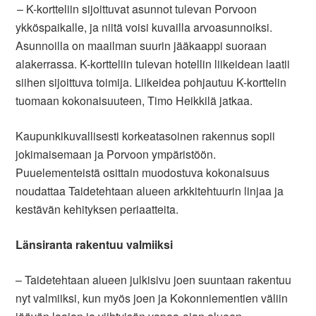
– K-kortteliin sijoittuvat asunnot tulevan Porvoon
ykköspaikalle
,
ja niitä voisi kuvailla arvoasunnoiksi.
Asunnoilla on maailman suurin jääkaappi suoraan
alakerrassa. K-kortteliin tulevan hotellin liikeidean laatii
siihen sijoittuva toimija. Liikeidea pohjautuu K-korttelin
tuomaan kokonaisuuteen,
Timo Heikkilä jatkaa.
Kaupunkikuvallisesti korkeatasoinen rakennus sopii
jokimaisemaan ja Porvoon ympäristöön.
Puuelement
eistä
osittain
muodostuva kokonaisuus
noudattaa
Taidetehtaan alueen arkkitehtuurin linjaa ja
kestävän kehityksen periaatteita.
Länsiranta rakentuu valmiiksi
– Taidetehtaan alueen julkisivu joen suuntaan rakentuu
nyt valmiiksi, kun myös joen ja Kokonniementien väliin