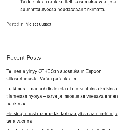
Taidetehtaan rantakorttelit
–
asemakaavaa, jota
suunnittelutyössä noudatetaan tinkimättä.
Posted in:
Yleiset uutiset
Recent Posts
Telineala yhtyy OTKES:in suosituksiin Espoon
siltasortumasta: Varaa parantaa on
Tutkimus: Ilmanpuhdistimista ei ole kouluissa kaikissa
tilanteissa hyötyä – tarve ja mitoitus selvitettävä ennen
hankintaa
Helsingin uusi maamerkki kohoaa yli sataan metriin jo
tänä vuonna