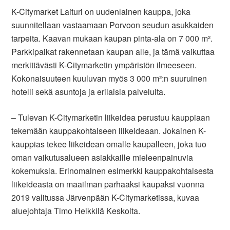
K-Citymarket Laituri on uudenlainen kauppa, joka
suunnitellaan vastaamaan Porvoon seudun asukkaiden
tarpeita. Kaavan mukaan kaupan pinta-ala on 7 000 m².
Parkkipaikat rakennetaan
kaupan
alle, ja tämä vaikuttaa
merkittävästi K-Citymarketin ympäristön ilmeeseen.
Kokonaisuuteen kuuluvan myös 3 000 m²:n suuruinen
hotelli sekä asuntoja ja erilaisia palveluita.
– Tulevan K-Citymarketin liikeidea perustuu kauppiaan
tekemään kauppakohtaiseen liikeideaan. Jokainen K-
kauppias tekee liikeidean omalle kaupalleen, joka tuo
oman vaikutusalueen asiakkaille mieleenpainuvia
kokemuksia. Erinomainen esimerkki kauppakohtaisesta
liikeideasta on maailman parhaaksi kaupaksi vuonna
2019 valitussa Järvenpään K-
C
itymarketissa, kuvaa
aluejohtaja Timo Heikkilä Keskolta.