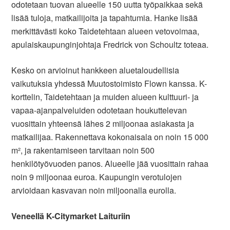
odotetaan tuovan alueelle 150 uutta työpaikkaa sekä
lisää tuloja, matkailijoita ja tapahtumia. Hanke lisää
merkittävästi koko Taidetehtaan alueen vetovoimaa,
apulaiskaupunginjohtaja
Fredrick
von
Schoultz
toteaa.
Kesko on arvioinut hankkeen aluetaloudellisia
vaikutuksia yhdessä Muutostoimisto
Flown
kanssa. K-
korttelin, Taidetehtaan ja muiden alueen kulttuuri- ja
vapaa-ajanpalveluiden odotetaan houkuttelevan
vuosittain
yhteensä
lähes 2 miljoonaa asiakasta ja
matkailijaa. Rakennettava kokonaisala on noin 15 000
m², ja rakentamiseen tarvitaan noin 500
henkilötyövuoden panos. Alueelle jää vuosittain rahaa
noin 9 miljoonaa euroa. Kaupungin verotulojen
arvioidaan kasvavan noin miljoonalla eurolla.
Veneellä K-Citymarket Laituriin