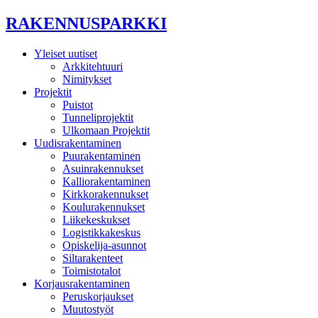
RAKENNUSPARKKI
Yleiset uutiset
Arkkitehtuuri
Nimitykset
Projektit
Puistot
Tunneliprojektit
Ulkomaan Projektit
Uudisrakentaminen
Puurakentaminen
Asuinrakennukset
Kalliorakentaminen
Kirkkorakennukset
Koulurakennukset
Liikekeskukset
Logistikkakeskus
Opiskelija-asunnot
Siltarakenteet
Toimistotalot
Korjausrakentaminen
Peruskorjaukset
Muutostyöt