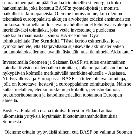
seuraaminen paikan päällä antaa kirjaimellisesti energiaa koko
hanketiimille, joka koostuu BASF:n työntekijöistä ja monista
paikallisista kumppaneista. Olemme innoissamme, kun olemme
tekemässä eurooppalaista akkujen arvoketjua todeksi ensimmäisten
joukossa. Suomella on loistavat mahdollisuudet kehittyä arvoketjun
merkittäväksi toimijaksi, joka vetää investointeja puoleensa
kaikkialta maailmasta”, sanoo BASF Finland Oy:n
toimitusjohtaja
Tor Stendahl
. ”Tästä kertoo esimerkiksi jo se
symbolinen ele, että Harjavallassa sijaitsevalle akkumateriaalien
tuotantolaitoksellemme avattiin äskettäin uusi tie nimeltä Akkukatu.”
Investoimalla Suomeen ja Saksaan BASF:stä tulee ensimmäinen
katodiaktiivisten materiaalien toimittaja, jolla on paikallistuotantoa
nykypäivän kolmella merkittävällä markkina-alueella – Aasiassa,
Yhdysvalloissa ja Euroopassa. BASF:stä tulee johtava toimittaja,
jolla on luotettava, kestävä ja eurooppalainen toimitusketju. Näin se
kattaa metallien, etenkin nikkelin ja koboltin, perustuotannon,
prekursorituotannon ja katodimateriaalien tuotannon Euroopan
alueella.
Business Finlandin osana toimiva Invest in Finland auttaa
ulkomaisia yrityksiä löytämään liiketoimintamahdollisuuksia
Suomesta.
”Olemme erittäin tyytyväisiä siihen, että BASF on valinnut Suomen