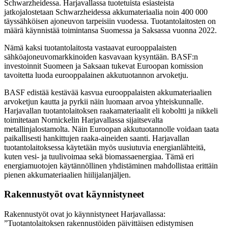
Schwarzheidessa. Harjavallassa tuotetuista esiasteista
jatkojalostetaan Schwarzheidessa akkumateriaalia noin 400 000
täyssähköisen ajoneuvon tarpeisiin vuodessa. Tuotantolaitosten on
määrä käynnistää toimintansa Suomessa ja Saksassa vuonna 2022.
Nämä kaksi tuotantolaitosta vastaavat eurooppalaisten
sähköajoneuvomarkkinoiden kasvavaan kysyntään. BASF:n
investoinnit Suomeen ja Saksaan tukevat Euroopan komission
tavoitetta luoda eurooppalainen akkutuotannon arvoketju.
BASF edistää kestävää kasvua eurooppalaisten akkumateriaalien
arvoketjun kautta ja pyrkii näin luomaan arvoa yhteiskunnalle.
Harjavallan tuotantolaitoksen raakamateriaalit eli koboltti ja nikkeli
toimitetaan Nornickelin Harjavallassa sijaitsevalta
metallinjalostamolta. Näin Euroopan akkutuotannolle voidaan taata
paikallisesti hankittujen raaka-aineiden saanti. Harjavallan
tuotantolaitoksessa käytetään myös uusiutuvia energianlähteitä,
kuten vesi- ja tuulivoimaa sekä biomassaenergiaa. Tämä eri
energiamuotojen käytännöllinen yhdistäminen mahdollistaa erittäin
pienen akkumateriaalien hiilijalanjäljen.
Rakennustyöt ovat käynnistyneet
Rakennustyöt ovat jo käynnistyneet Harjavallassa:
”Tuotantolaitoksen rakennustöiden päivittäisen edistymisen