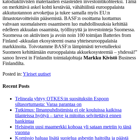
katodiaktiivisten materiaalien esiasteiden investointikohteeksi. Tämä
on merkittävä askel kohti kestävää, vähähiilistä eurooppalaista
akkutuotannon arvoketjua ja tukee samalla myös EU:n
ilmastotavoitteisiin pääsemistä. BASF:n osoittama luottamus
vahvaan suomalaiseen osaamiseen luo mahdollisuuksia kehittää
edelleen akkualan osaamista, työllisyyttä ja investointeja Suomessa.
Suomessa on aktiivinen ja avoin noin 100 toimijan Batteries from
Finland -akkualan ekosysteemi osana yhteiseurooppalaisia
markkinoita. Toivotamme BASF:n lämpimästi tervetulleeksi
Suomeen kehittämään eurooppalaista akkuekosysteemiä – yhdessä!”
sanoo Invest in Finlandin toimialajohtaja
Markku Kivistö
Business
Finlandilta.
Posted in:
Yleiset uutiset
Recent Posts
Telineala yhtyy OTKES:in suosituksiin Espoon
siltasortumasta: Varaa parantaa on
Tutkimus: Ilmanpuhdistimista ei ole kouluissa kaikissa
tilanteissa hyötyä – tarve ja mitoitus selvitettävä ennen
hankintaa
Helsingin uusi maamerkki kohoaa yli sataan metriin jo tänä
vuonna
Komissio haluaa lisätä suojelua asbestin haitoilta ja päästä