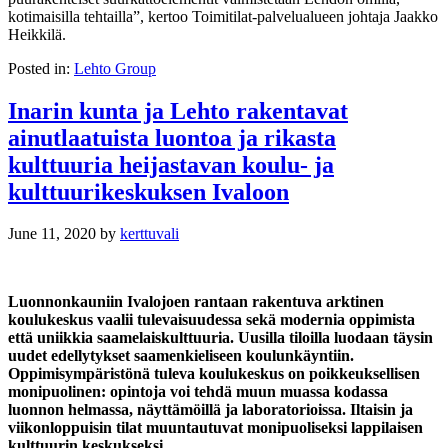
kotimaisilla tehtailla”, kertoo Toimitilat-palvelualueen johtaja Jaakko
Heikkilä.
Posted in:
Lehto Group
Inarin kunta ja Lehto rakentavat
ainutlaatuista luontoa ja rikasta
kulttuuria heijastavan koulu- ja
kulttuurikeskuksen Ivaloon
June 11, 2020
by
kerttuvali
Luonnonkauniin Ivalojoen rantaan rakentuva arktinen
koulukeskus vaalii tulevaisuudessa sekä modernia oppimista
että uniikkia saamelaiskulttuuria. Uusilla tiloilla luodaan täysin
uudet edellytykset saamenkieliseen koulunkäyntiin.
Oppimisympäristönä tuleva koulukeskus on poikkeuksellisen
monipuolinen: opintoja voi tehdä muun muassa kodassa
luonnon helmassa, näyttämöillä ja laboratorioissa. Iltaisin ja
viikonloppuisin tilat muuntautuvat monipuoliseksi lappilaisen
kulttuurin keskukseksi.