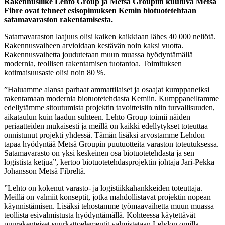
Rakennusliike Lehto Group ja Metsä Groupiin kuuluva Metsä
Fibre ovat tehneet esisopimuksen Kemin biotuotetehtaan
satamavaraston rakentamisesta.
Satamavaraston laajuus olisi kaiken kaikkiaan lähes 40 000 neliötä.
Rakennusvaiheen arvioidaan kestävän noin kaksi vuotta.
Rakennusvaihetta joudutetaan muun muassa hyödyntämällä
modernia, teollisen rakentamisen tuotantoa. Toimituksen
kotimaisuusaste olisi noin 80 %.
”Haluamme alansa parhaat ammattilaiset ja osaajat kumppaneiksi
rakentamaan modernia biotuotetehdasta Kemiin. Kumppaneiltamme
edellytämme sitoutumista projektin tavoitteisiin niin turvallisuuden,
aikataulun kuin laadun suhteen. Lehto Group toimii näiden
periaatteiden mukaisesti ja meillä on kaikki edellytykset toteuttaa
onnistunut projekti yhdessä. Tämän lisäksi arvostamme Lehdon
tapaa hyödyntää Metsä Groupin puutuotteita varaston toteutuksessa.
Satamavarasto on yksi keskeinen osa biotuotetehdasta ja sen
logistista ketjua”, kertoo biotuotetehdasprojektin johtaja Jari-Pekka
Johansson Metsä Fibreltä.
”Lehto on kokenut varasto- ja logistiikkahankkeiden toteuttaja.
Meillä on valmiit konseptit, jotka mahdollistavat projektin nopean
käynnistämisen. Lisäksi tehostamme työmaavaihetta muun muassa
teollista esivalmistusta hyödyntämällä. Kohteessa käytettävät
puurakenteiset suurkattoelementit valmistetaan Lehdon omilla,