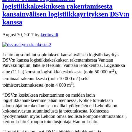
logistiikkakeskuksen rakentamisesta
kansainvälisen logistiikkayrityksen DSV:n
kanssa
August 30, 2017
by
kerttuvali
Lehto on solminut sopimuksen kansainvälisen logistiikkayritys
DSV:n kanssa logistiikkakeskuksen rakentamisesta Vantaan
Päiväkumpuun, lähelle Helsinki-Vantaan lentokenttää. Logistiikka-
2
alue (11 ha) koostuu logistiikkakeskuksesta (noin 50 000 m
),
2
terminaalirakennuksesta (noin 10 000 m
) sekä
2
toimistorakennuksesta (noin 4 000 m
).
”DSV:n keskuksen rakentaminen on meidän isoin
logistiikkahankkeemme tähän mennessä. Kohde toteutetaan
talousohjatun rakentamisen mallia hyödyntäen eli Lehdolla on
kokonaisvastuu suunnittelusta ja toteutuksesta. Kohteessa
hyödynnetään myös Lehdon omaa teollista komponenttituotantoa”,
kertoo Lehto Groupin toimitusjohtaja Hannu Lehto.
”Uudet tilat parantavat DSV-yhtiöiden tehokkuutta ja