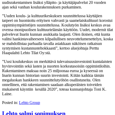
uudisrakentamisen lisäksi ylläpito- ja käyt­tä­jä­pal­ve­lut 20 vuoden
ajan sekä vanhan koulurakennuksen purkaminen.
”Uuden koulu- ja kulttuurikeskuksen suunnittelussa käyttäjien
tarpeet on huomioitu erityisen vahvasti ja saamelaiskulttuuri korostui
oppimisympäristöjen suunnittelussa. Koulutyön lisäksi keskus avaa
ovensa monipuolisen kulttuurielämän käyttöön. Uudet, modernit tilat
palvelevat Inarin kunnan asukkaita laajasti. Olen iloinen, että kunta
valitsi hankintavaiheeseen kilpailullisen neuvottelumenettelyn, koska
se mahdollistaa parhaalla tavalla asiakkaan näköisen ratkaisun
syntymisen kustannustehokkaasti”, kertoo aluejohtaja Perttu
Haapalahti Lehto Tilat Oy:stä.
”Uusi koulukeskus on merkittävä tulevaisuusinvestointi kuntalaisten
hyvinvointiin sekä lasten ja nuorten korkeatasoisiin oppimistiloihin.
Rakentaminen maksaa noin 25 miljoonaa euroa ja kyseessä on
Inarin kunnan historian suurin investointi. Kiitän kaikkia tämän
megaluokan hankkeen suunnittelutyöhön osallistuneita. Olen
onnellinen, että rakentaminen saadaan alkuperäisten toiveiden
mukaisesti käyntiin kesällä 2020”, toteaa kunnanjohtaja Toni K.
Laine.
Posted in:
Lehto Group
Lehto solmi sopimuksen