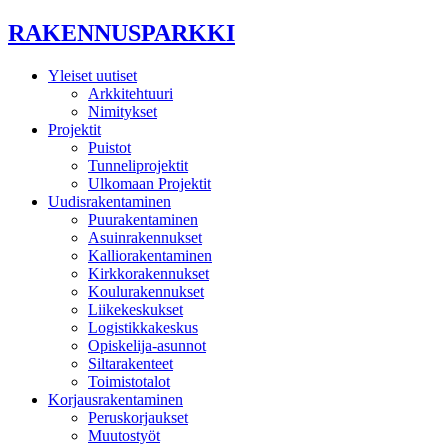
RAKENNUSPARKKI
Yleiset uutiset
Arkkitehtuuri
Nimitykset
Projektit
Puistot
Tunneliprojektit
Ulkomaan Projektit
Uudisrakentaminen
Puurakentaminen
Asuinrakennukset
Kalliorakentaminen
Kirkkorakennukset
Koulurakennukset
Liikekeskukset
Logistikkakeskus
Opiskelija-asunnot
Siltarakenteet
Toimistotalot
Korjausrakentaminen
Peruskorjaukset
Muutostyöt