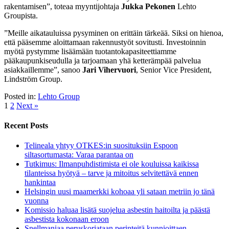
rakentamisen”, toteaa myyntijohtaja
Jukka Pekonen
Lehto
Groupista.
”Meille aikatauluissa pysyminen on erittäin tärkeää. Siksi on hienoa,
että pääsemme aloittamaan rakennustyöt sovitusti. Investoinnin
myötä pystymme lisäämään tuotantokapasiteettiamme
pääkaupunkiseudulla ja tarjoamaan yhä ketterämpää palvelua
asiakkaillemme”, sanoo
Jari Vihervuori
, Senior Vice President,
Lindström Group.
Posted in:
Lehto Group
1
2
Next »
Recent Posts
Telineala yhtyy OTKES:in suosituksiin Espoon
siltasortumasta: Varaa parantaa on
Tutkimus: Ilmanpuhdistimista ei ole kouluissa kaikissa
tilanteissa hyötyä – tarve ja mitoitus selvitettävä ennen
hankintaa
Helsingin uusi maamerkki kohoaa yli sataan metriin jo tänä
vuonna
Komissio haluaa lisätä suojelua asbestin haitoilta ja päästä
asbestista kokonaan eroon
Snellmaniaa peruskorjataan perinteitä kunnioittaen –