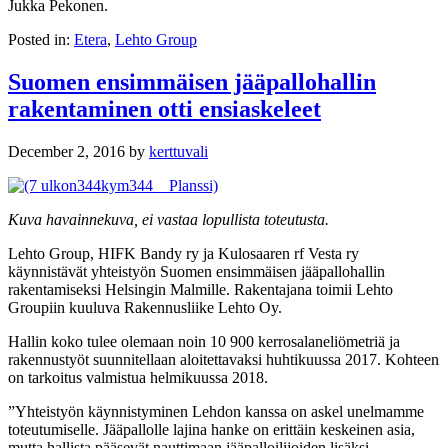
Jukka Pekonen.
Posted in:
Etera
,
Lehto Group
Suomen ensimmäisen jääpallohallin
rakentaminen otti ensiaskeleet
December 2, 2016
by
kerttuvali
Kuva havainnekuva, ei vastaa lopullista toteutusta.
Lehto Group, HIFK Bandy ry ja Kulosaaren rf Vesta ry
käynnistävät yhteistyön Suomen ensimmäisen jääpallohallin
rakentamiseksi Helsingin Malmille. Rakentajana toimii Lehto
Groupiin kuuluva Rakennusliike Lehto Oy.
Hallin koko tulee olemaan noin 10 900 kerrosalaneliömetriä ja
rakennustyöt suunnitellaan aloitettavaksi huhtikuussa 2017. Kohteen
on tarkoitus valmistua helmikuussa 2018.
”Yhteistyön käynnistyminen Lehdon kanssa on askel unelmamme
toteutumiselle. Jääpallolle lajina hanke on erittäin keskeinen asia,
mutta hallista pääsevät nauttimaan jääpalloilijoiden lisäksi