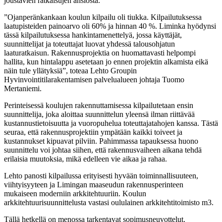
joustavien ratkaisujen ansiosta.
”Ojanperänkankaan koulun kilpailu oli tiukka. Kilpailutuksessa
laatupisteiden painoarvo oli 60% ja hinnan 40 %. Liminka hyödynsi
tässä kilpailutuksessa hankintamenettelyä, jossa käyttäjät,
suunnittelijat ja toteuttajat luovat yhdessä talousohjatun
laaturatkaisun. Rakennusprojektia on huomattavasti helpompi
hallita, kun hintalappu asetetaan jo ennen projektin alkamista eikä
näin tule yllätyksiä”, toteaa Lehto Groupin
Hyvinvointitilarakentamisen palvelualueen johtaja Tuomo
Mertaniemi.
Perinteisessä koulujen rakennuttamisessa kilpailutetaan ensin
suunnittelija, joka aloittaa suunnittelun yleensä ilman riittävää
kustannustietoisuutta ja vuoropuhelua toteuttajatahojen kanssa. Tästä
seuraa, että rakennusprojektiin ympätään kaikki toiveet ja
kustannukset kipuavat pilviin. Pahimmassa tapauksessa huono
suunnittelu voi johtaa siihen, että rakennusvaiheen aikana tehdä
erilaisia muutoksia, mikä edelleen vie aikaa ja rahaa.
Lehto panosti kilpailussa erityisesti hyvään toiminnallisuuteen,
viihtyisyyteen ja Limingan maaseudun rakennusperinteen
mukaiseen moderniin arkkitehtuuriin. Koulun
arkkitehtuurisuunnittelusta vastasi oululainen arkkitehtitoimisto m3.
Tällä hetkellä on menossa tarkentavat sopimusneuvottelut.