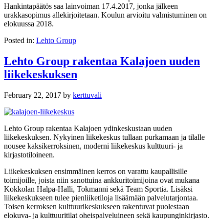
Hankintapäätös saa lainvoiman 17.4.2017, jonka jälkeen
urakkasopimus allekirjoitetaan. Koulun arvioitu valmistuminen on
elokuussa 2018.
Posted in:
Lehto Group
Lehto Group rakentaa Kalajoen uuden
liikekeskuksen
February 22, 2017
by
kerttuvali
Lehto Group rakentaa Kalajoen ydinkeskustaan uuden
liikekeskuksen. Nykyinen liikekeskus tullaan purkamaan ja tilalle
nousee kaksikerroksinen, moderni liikekeskus kulttuuri- ja
kirjastotiloineen.
Liikekeskuksen ensimmäinen kerros on varattu kaupallisille
toimijoille, joista niin sanottuina ankkuritoimijoina ovat mukana
Kokkolan Halpa-Halli, Tokmanni sekä Team Sportia. Lisäksi
liikekeskukseen tulee pienliiketiloja lisäämään palvelutarjontaa.
Toisen kerroksen kulttuurikeskukseen rakentuvat puolestaan
elokuva- ja kulttuuritilat oheispalveluineen sekä kaupunginkirjasto.