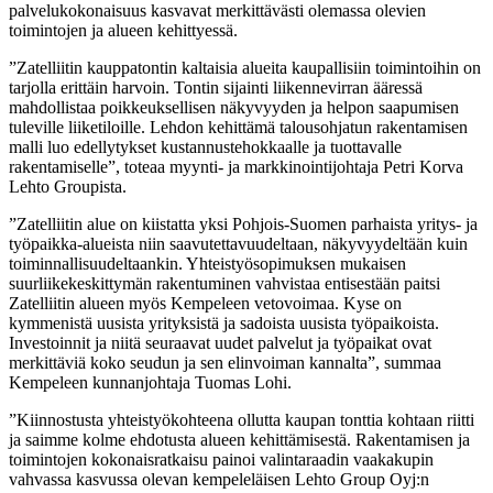
palvelukokonaisuus kasvavat merkittävästi olemassa olevien
toimintojen ja alueen kehittyessä.
”Zatelliitin kauppatontin kaltaisia alueita kaupallisiin toimintoihin on
tarjolla erittäin harvoin. Tontin sijainti liikennevirran ääressä
mahdollistaa poikkeuksellisen näkyvyyden ja helpon saapumisen
tuleville liiketiloille. Lehdon kehittämä talousohjatun rakentamisen
malli luo edellytykset kustannustehokkaalle ja tuottavalle
rakentamiselle”, toteaa myynti- ja markkinointijohtaja Petri Korva
Lehto Groupista.
”Zatelliitin alue on kiistatta yksi Pohjois-Suomen parhaista yritys- ja
työpaikka-alueista niin saavutettavuudeltaan, näkyvyydeltään kuin
toiminnallisuudeltaankin. Yhteistyösopimuksen mukaisen
suurliikekeskittymän rakentuminen vahvistaa entisestään paitsi
Zatelliitin alueen myös Kempeleen vetovoimaa. Kyse on
kymmenistä uusista yrityksistä ja sadoista uusista työpaikoista.
Investoinnit ja niitä seuraavat uudet palvelut ja työpaikat ovat
merkittäviä koko seudun ja sen elinvoiman kannalta”, summaa
Kempeleen kunnanjohtaja Tuomas Lohi.
”Kiinnostusta yhteistyökohteena ollutta kaupan tonttia kohtaan riitti
ja saimme kolme ehdotusta alueen kehittämisestä. Rakentamisen ja
toimintojen kokonaisratkaisu painoi valintaraadin vaakakupin
vahvassa kasvussa olevan kempeleläisen Lehto Group Oyj:n