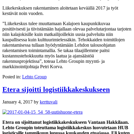
Liikekeskuksen rakentaminen aloitetaan keväällä 2017 ja työt
kestävät noin vuoden.
”Liikekeskus tulee muuttamaan Kalajoen kaupunkikuvaa
positiivisesti ja tiivistämään hajallaan olevaa palvelutarjontaa tarjoten
niin kalajokisille kuin matkailijoillekin uusia palveluita niin
kaupallisessa kuin kulttuurimielessäkin. Tehokkaiden toimitilojen
rakentamisessa tullaan hyödyntämään Lehdon talousohjatun
rakentamisen toimintamallia. Se takaa tilaajillemme paitsi
kustannustehokkuutta myös laatua ja ajansäästöä
rakennusprojektissa”, toteaa Lehto Groupin myynti- ja
markkinointijohtaja Petri Korva.
Posted in:
Lehto Group
Etera sijoitti logistiikkakeskukseen
January 4, 2017
by
kerttuvali
Etera on sijoittanut logistiikkakeskukseen Vantaan Hakkilaan.
Lehto Groupin toteuttama logistiikkakeskus luovutetaan HUB
logisticsille tammikuun lopussa kuukauden etuajassa. Eli kuten