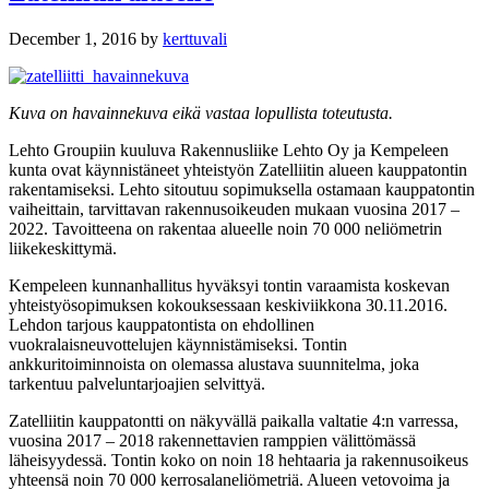
December 1, 2016
by
kerttuvali
Kuva on havainnekuva eikä vastaa lopullista toteutusta.
Lehto Groupiin kuuluva Rakennusliike Lehto Oy ja Kempeleen
kunta ovat käynnistäneet yhteistyön Zatelliitin alueen kauppatontin
rakentamiseksi. Lehto sitoutuu sopimuksella ostamaan kauppatontin
vaiheittain, tarvittavan rakennusoikeuden mukaan vuosina 2017 –
2022. Tavoitteena on rakentaa alueelle noin 70 000 neliömetrin
liikekeskittymä.
Kempeleen kunnanhallitus hyväksyi tontin varaamista koskevan
yhteistyösopimuksen kokouksessaan keskiviikkona 30.11.2016.
Lehdon tarjous kauppatontista on ehdollinen
vuokralaisneuvottelujen käynnistämiseksi. Tontin
ankkuritoiminnoista on olemassa alustava suunnitelma, joka
tarkentuu palveluntarjoajien selvittyä.
Zatelliitin kauppatontti on näkyvällä paikalla valtatie 4:n varressa,
vuosina 2017 – 2018 rakennettavien ramppien välittömässä
läheisyydessä. Tontin koko on noin 18 hehtaaria ja rakennusoikeus
yhteensä noin 70 000 kerrosalaneliömetriä. Alueen vetovoima ja