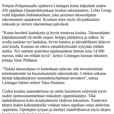
Pohjois-Pohjanmaalla sijaitseva Limingan kunta kilpailutti uuden
450 oppilaan Ojanperänkankaan koulun rakentamisen. Lehto Group
voitti kilpailun ehdotuksellaan, joka perustuu talousohjatun
rakentamisen ajatukseen. Kouluun tulee myös 40-paikkainen
esikoulu ja viereen rakennetaan päiväkoti.
”Kunta havitteli laadukasta ja hyvin toimivaa koulua. Talousohjattu
kilpailutusmalli oli meille nopea, helppo johdettava ja selkeä. Se
avulla saadaan nyt laadukas, hyvin toimiva ja taloudellisesti järkevä
uusi koulu. Kunnan on oltava rahankäytössään nykyään erittäin
tarkka. Nyt saimme painettua oppilaspaikan hinnan noin 14 000
euroon, mikä on erittäin hyvä”, kertoo Limingan kunnan tekninen
johtaja Simo Pöllänen.
”Tiukka talousohjaus ei kuitenkaan tarkoita, että investoisimme
toimimattomiin tai huonolaatuisiin rakennuksiin. Lehdon ratkaisu
täyttää kilpailutuksen suunnitteluohjelman tavoitteet”, toteaa
Limingan lukion rehtori Tiina Partanen.
Uuden koulun suunnittelussa on otettu huomioon erityisesti myös
uuden opetussuunnitelman mukainen oppimiskäsitys. Tilat
mahdollistavat koko kouluyhteisön yhdessä tekemisen. Toimivien
tilojen lisäksi kalustamisella voidaan tukea oppilaan omaa aktiivista
oppimista. Opettajien työpari ja tiimityö mahdollistuvat myös tilojen