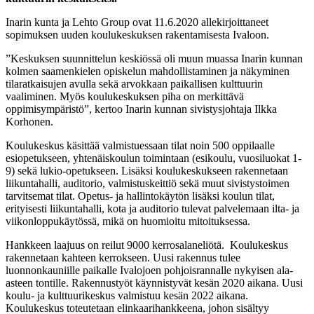
Inarin kunta ja Lehto Group ovat 11.6.2020 allekirjoittaneet
sopimuksen uuden koulukeskuksen rakentamisesta Ivaloon.
”Keskuksen suunnittelun keskiössä oli muun muassa Inarin kunnan
kolmen saamenkielen opiskelun mahdollistaminen ja näkyminen
tilaratkaisujen avulla sekä arvokkaan paikallisen kulttuurin
vaaliminen. Myös koulukeskuksen piha on merkittävä
oppimisympäristö”, kertoo Inarin kunnan sivistysjohtaja Ilkka
Korhonen.
Koulukeskus käsittää valmistuessaan tilat noin 500 oppilaalle
esiopetukseen, yhtenäiskoulun toimintaan (esikoulu, vuosiluokat 1-
9) sekä lukio-opetukseen. Lisäksi koulukeskukseen rakennetaan
liikuntahalli, auditorio, valmistuskeittiö sekä muut sivistystoimen
tarvitsemat tilat. Opetus- ja hallintokäytön lisäksi koulun tilat,
erityisesti liikuntahalli, kota ja auditorio tulevat palvelemaan ilta- ja
viikonloppukäytössä, mikä on huomioitu mitoituksessa.
Hankkeen laajuus on reilut 9000 kerrosalaneliötä. Koulukeskus
rakennetaan kahteen kerrokseen. Uusi rakennus tulee
luonnonkauniille paikalle Ivalojoen pohjoisrannalle nykyisen ala-
asteen tontille. Rakennustyöt käynnistyvät kesän 2020 aikana. Uusi
koulu- ja kulttuurikeskus valmistuu kesän 2022 aikana.
Koulukeskus toteutetaan elinkaarihankkeena, jo­hon sisältyy