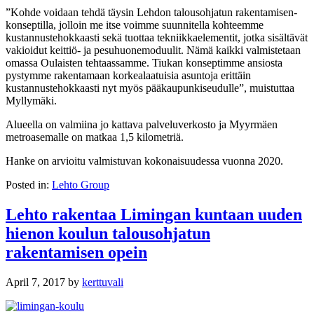
”Kohde voidaan tehdä täysin Lehdon talousohjatun rakentamisen-
konseptilla, jolloin me itse voimme suunnitella kohteemme
kustannustehokkaasti sekä tuottaa tekniikkaelementit, jotka sisältävät
vakioidut keittiö- ja pesuhuonemoduulit. Nämä kaikki valmistetaan
omassa Oulaisten tehtaassamme. Tiukan konseptimme ansiosta
pystymme rakentamaan korkealaatuisia asuntoja erittäin
kustannustehokkaasti nyt myös pääkaupunkiseudulle”, muistuttaa
Myllymäki.
Alueella on valmiina jo kattava palveluverkosto ja Myyrmäen
metroasemalle on matkaa 1,5 kilometriä.
Hanke on arvioitu valmistuvan kokonaisuudessa vuonna 2020.
Posted in:
Lehto Group
Lehto rakentaa Limingan kuntaan uuden
hienon koulun talousohjatun
rakentamisen opein
April 7, 2017
by
kerttuvali