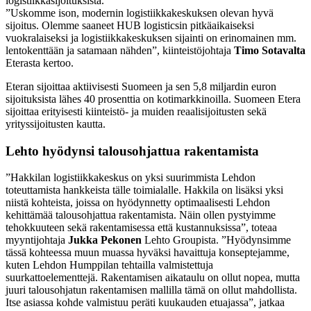
logistiikkasijoituksista.
”Uskomme ison, modernin logistiikkakeskuksen olevan hyvä
sijoitus. Olemme saaneet HUB logisticsin pitkäaikaiseksi
vuokralaiseksi ja logistiikkakeskuksen sijainti on erinomainen mm.
lentokenttään ja satamaan nähden”, kiinteistöjohtaja
Timo Sotavalta
Eterasta kertoo.
Eteran sijoittaa aktiivisesti Suomeen ja sen 5,8 miljardin euron
sijoituksista lähes 40 prosenttia on kotimarkkinoilla. Suomeen Etera
sijoittaa erityisesti kiinteistö- ja muiden reaalisijoitusten sekä
yrityssijoitusten kautta.
Lehto hyödynsi talousohjattua rakentamista
”Hakkilan logistiikkakeskus on yksi suurimmista Lehdon
toteuttamista hankkeista tälle toimialalle. Hakkila on lisäksi yksi
niistä kohteista, joissa on hyödynnetty optimaalisesti Lehdon
kehittämää talousohjattua rakentamista. Näin ollen pystyimme
tehokkuuteen sekä rakentamisessa että kustannuksissa”, toteaa
myyntijohtaja
Jukka Pekonen
Lehto Groupista. ”Hyödynsimme
tässä kohteessa muun muassa hyväksi havaittuja konseptejamme,
kuten Lehdon Humppilan tehtailla valmistettuja
suurkattoelementtejä. Rakentamisen aikataulu on ollut nopea, mutta
juuri talousohjatun rakentamisen mallilla tämä on ollut mahdollista.
Itse asiassa kohde valmistuu peräti kuukauden etuajassa”, jatkaa