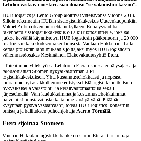
Lehdon vastaava mestari asian ilmaisi: “se valamistuu kässiin”.
HUB logistics ja Lehto Group aloittivat yhteistyönsä vuonna 2013.
Silloin rakennettiin HUBin sisälogistiikkakeskus Uuteenkaupunkiin
Valmet Automotiven autotehtaan kylkeen. Ennätysvauhtia
rakennettu sisälogistiikkakeskus oli alku luottosuhteelle, joka sai
jatkoa keväällä käynnistetyn HUB logisticsin pääkonttorin ja 20 000
m2 logistiikkakeskuksen rakentamisesta Vantaan Hakkilaan. Tällä
kertaa projektiin lähti mukaan sijoittajaksi myös HUB logisticsin
vähemmistöosakas Keskinäinen Eläkevakuutusyhtiö Etera.
“Toteutimme yhteistyössä Lehdon ja Eteran kanssa ennätysajassa ja
talousohjatusti Suomen nykyaikaisimman 3 PL
logistiikkakeskuksen. Yhtä kustannustehokkaasti ja nopeasti
tarjoamme nyt asiakkaillemme edistyksellisiä logistiikkaratkaisuja
nykyaikaisella varastointi- ja keräilyautomaatioilla sekä IT -
järjestelmällä. Vain laadukkaimmat ja kustannustehokkaimmat
palvelut kiinnostavat asiakkaitamme tänä päivänä. Pitäähän
kysyntään pystyä vastaamaan”, toteaa HUB logistics -konsernin
omistaja ja hallituksen puheenjohtaja
Aarno Törmälä
.
Etera sijoittaa Suomeen
Vantaan Hakkilan logistiikkahanke on suurin Eteran tuotanto- ja