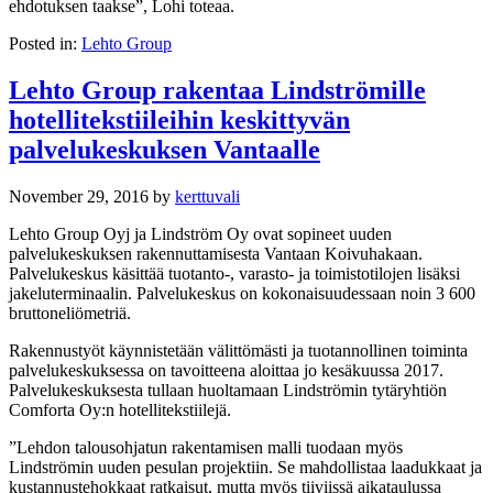
ehdotuksen taakse”, Lohi toteaa.
Posted in:
Lehto Group
Lehto Group rakentaa Lindströmille
hotellitekstiileihin keskittyvän
palvelukeskuksen Vantaalle
November 29, 2016
by
kerttuvali
Lehto Group Oyj ja Lindström Oy ovat sopineet uuden
palvelukeskuksen rakennuttamisesta Vantaan Koivuhakaan.
Palvelukeskus käsittää tuotanto-, varasto- ja toimistotilojen lisäksi
jakeluterminaalin. Palvelukeskus on kokonaisuudessaan noin 3 600
bruttoneliömetriä.
Rakennustyöt käynnistetään välittömästi ja tuotannollinen toiminta
palvelukeskuksessa on tavoitteena aloittaa jo kesäkuussa 2017.
Palvelukeskuksesta tullaan huoltamaan Lindströmin tytäryhtiön
Comforta Oy:n hotellitekstiilejä.
”Lehdon talousohjatun rakentamisen malli tuodaan myös
Lindströmin uuden pesulan projektiin. Se mahdollistaa laadukkaat ja
kustannustehokkaat ratkaisut, mutta myös tiiviissä aikataulussa