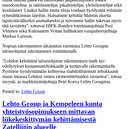
muodostelma- ja taitoluistelijat, pikaluistelijat, yleisöluistelijat sekä
koululaiset. Lisäksi hallin muita tiloja voidaan hyödyntää erilaisiin
ryhmäliikunnan lajeihin. Haluamme kehittää Malmin aluetta
lapsiystävälliseksi asuinalueeksi ja toivomme hallin tukevan myös
tätä tavoitetta”, toteavat HIFK-Bandyn toiminnanjohtaja Pasi
Virtanen sekä Kulosaaren Vestan hallituksen varapuheenjohtaja
Markus Larsson.
Nopean rakentamisen aikataulun varmistaa Lehto Groupin
talousohjatun rakentamisen toimintamalli.
”Lehdon kehittämä talousohjatun rakentamisen malli luo
edellytykset kustannustehokkaalle ja tuottavalle rakentamiselle.
Pyrimme hyödyntämään kohteessa mahdollisimman tehokkaasti
muun muassa Lehdon omien elementtitehtaiden tuotantoa”, toteaa
myynti- ja markkinointijohtaja Petri Korva Lehto Groupista.
Posted in:
Lehto Group
Lehto Group ja Kempeleen kunta
yhteistyösopimukseen mittavan
liikekeskittymän kehittämisestä
Zatelliitin alueelle