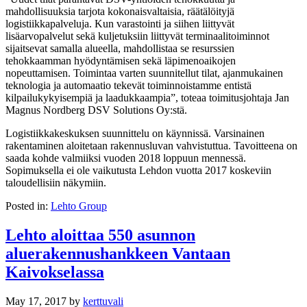
mahdollisuuksia tarjota kokonaisvaltaisia, räätälöityjä
logistiikkapalveluja. Kun varastointi ja siihen liittyvät
lisäarvopalvelut sekä kuljetuksiin liittyvät terminaalitoiminnot
sijaitsevat samalla alueella, mahdollistaa se resurssien
tehokkaamman hyödyntämisen sekä läpimenoaikojen
nopeuttamisen. Toimintaa varten suunnitellut tilat, ajanmukainen
teknologia ja automaatio tekevät toiminnoistamme entistä
kilpailukykyisempiä ja laadukkaampia”, toteaa toimitusjohtaja Jan
Magnus Nordberg DSV Solutions Oy:stä.
Logistiikkakeskuksen suunnittelu on käynnissä. Varsinainen
rakentaminen aloitetaan rakennusluvan vahvistuttua. Tavoitteena on
saada kohde valmiiksi vuoden 2018 loppuun mennessä.
Sopimuksella ei ole vaikutusta Lehdon vuotta 2017 koskeviin
taloudellisiin näkymiin.
Posted in:
Lehto Group
Lehto aloittaa 550 asunnon
aluerakennushankkeen Vantaan
Kaivokselassa
May 17, 2017
by
kerttuvali