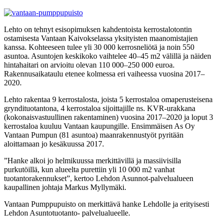
Lehto on tehnyt esisopimuksen kahdentoista kerrostalotontin
ostamisesta Vantaan Kaivokselassa yksityisten maanomistajien
kanssa. Kohteeseen tulee yli 30 000 kerrosneliötä ja noin 550
asuntoa. Asuntojen keskikoko vaihtelee 40–45 m2 välillä ja näiden
hintahaitari on arvioitu olevan 110 000–250 000 euroa.
Rakennusaikataulu etenee kolmessa eri vaiheessa vuosina 2017–
2020.
Lehto rakentaa 9 kerrostalosta, joista 5 kerrostaloa omaperusteisena
gryndituotantona, 4 kerrostaloa sijoittajille ns. KVR-urakkana
(kokonaisvastuullinen rakentaminen) vuosina 2017–2020 ja loput 3
kerrostaloa kuuluu Vantaan kaupungille. Ensimmäisen As Oy
Vantaan Pumpun (81 asuntoa) maanrakennustyöt pyritään
aloittamaan jo kesäkuussa 2017.
”Hanke alkoi jo helmikuussa merkittävillä ja massiivisilla
purkutöillä, kun alueelta purettiin yli 10 000 m2 vanhat
tuotantorakennukset”, kertoo Lehdon Asunnot-palvelualueen
kaupallinen johtaja Markus Myllymäki.
Vantaan Pumppupuisto on merkittävä hanke Lehdolle ja erityisesti
Lehdon Asuntotuotanto- palvelualueelle.